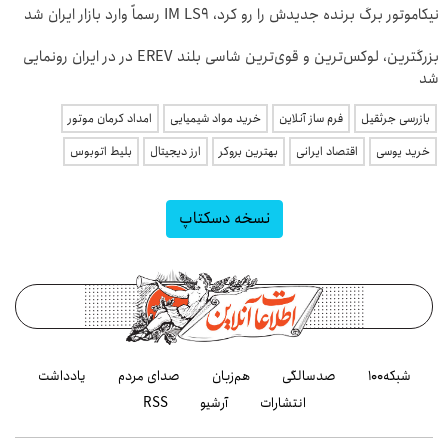
نیکاموتور برگ برنده جدیدش را رو کرد، IM LS9 رسماً وارد بازار ایران شد
بزرگترین، لوکس‌ترین و قوی‌ترین شاسی بلند EREV در در ایران رونمایی
شد
بازرسی جرثقیل
فرم ساز آنلاین
خرید مواد شیمیایی
امداد کرمان موتور
خرید یوسی
اقتصاد ایرانی
بهترین بروکر
ارز دیجیتال
بلیط اتوبوس
نسخه دسکتاپ
شبکه۱۰۰
صدسالگی
هم‌زبان
صدای مردم
یادداشت
انتشارات
آرشیو
RSS