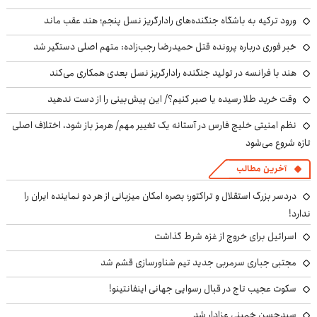
ورود ترکیه به باشگاه جنگنده‌های رادارگریز نسل پنجم؛ هند عقب ماند
خبر فوری درباره پرونده قتل حمیدرضا رجب‌زاده: متهم اصلی دستگیر شد
هند با فرانسه در تولید جنگنده رادارگریز نسل بعدی همکاری می‌کند
وقت خرید طلا رسیده یا صبر کنیم؟/ این پیش‌بینی را از دست ندهید
نظم امنیتی خلیج فارس در آستانه یک تغییر مهم/ هرمز باز شود، اختلاف اصلی
تازه شروع می‌شود
آخرین مطالب
دردسر بزرگ استقلال و تراکتور؛ بصره امکان میزبانی از هر دو نماینده ایران را
ندارد!
اسرائیل برای خروج از غزه شرط گذاشت
مجتبی جباری سرمربی جدید تیم شناورسازی قشم شد
سکوت عجیب تاج در قبال رسوایی جهانی اینفانتینو!
سیدحسن خمینی عزادار شد