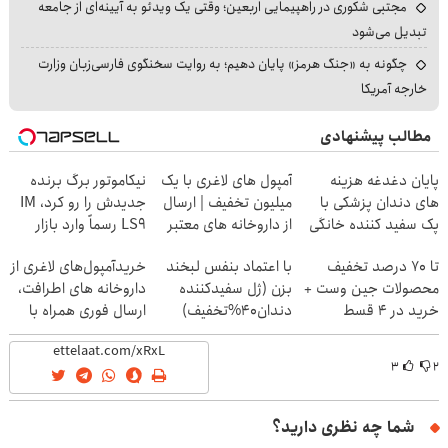
مجتبی شکوری در راهپیمایی اربعین؛ وقتی یک ویدئو به آیینه‌ای از جامعه
تبدیل می‌شود
چگونه به «جنگ هرمز» پایان دهیم؛ به روایت سخنگوی فارسی‌زبان وزارت
خارجه آمریکا
مطالب پیشنهادی
پایان دغدغه هزینه
آمپول های لاغری با یک
نیکاموتور برگ برنده
های دندان پزشکی با
میلیون تخفیف | ارسال
جدیدش را رو کرد، IM
پک سفید کننده خانگی
از داروخانه های معتبر
LS9 رسماً وارد بازار
ایران شد
تا 70 درصد تخفیف
با اعتماد بنفس لبخند
خریدآمپول‌های لاغری از
محصولات جین وست +
بزن (ژل سفیدکننده
داروخانه های اطرافت،
خرید در 4 قسط
دندان40%تخفیف)
ارسال فوری همراه با
پک یخ!
۳
۲
شما چه نظری دارید؟