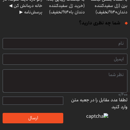
بزن (ژل سفیدکننده
(خرید ژل سفیدکننده
خانه درمانش کن ◀
دندان40%تخفیف)
دندان با40%تخفیف)
پرسش‌نامه ▶
شما چه نظری دارید؟
0
/
400
لطفا عدد مقابل را در جعبه متن
وارد کنید
ارسال