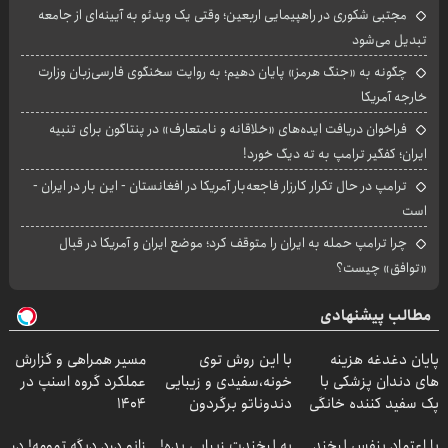
مجتبی شکوری در راهپیمایی اربعین؛ وقتی یک ویدئو به آیینه‌ای از جامعه
تبدیل می‌شود
چگونه به «جنگ هرمز» پایان دهیم؛ به روایت سخنگوی فارسی‌زبان وزارت
خارجه آمریکا
فراخوان دریافت ایده‌های «خلاقانه و نامتعارف» در پنتاگون برای تنبیه
ایران؛ کفگیر ترامپ به ته دیگ خورد!
ترامپ در حال تکرار کارزار فاجعه‌بار آمریکا در افغانستان - این بار در ایران -
است
چرا ترامپ حمله به ایران را متوقف کرد؛ موضع ایران و آمریکا در قبال
«توافق» چیست؟
مطالب پیشنهادی
پایان دغدغه هزینه
با این روش توی
مسیر همراهی و گزارش
های دندان پزشکی با
خونه،سفیدی و زیبایی
عملکرد گروه اسنپ در
پک سفید کننده خانگی
دندوناتو برگردون
۱۴۰۴
(40%off)
با اعتماد بنفس لبخند
به لبخندت زیبایی بده!
زانو درد دیگه تمومه! در