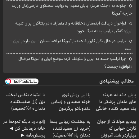
چگونه به «جنگ هرمز» پایان دهیم؛ به روایت سخنگوی فارسی‌زبان وزارت
خارجه آمریکا
فراخوان دریافت ایده‌های «خلاقانه و نامتعارف» در پنتاگون برای تنبیه
ایران؛ کفگیر ترامپ به ته دیگ خورد!
ترامپ در حال تکرار کارزار فاجعه‌بار آمریکا در افغانستان - این بار در ایران -
است
چرا ترامپ حمله به ایران را متوقف کرد؛ موضع ایران و آمریکا در قبال
«توافق» چیست؟
مطالب پیشنهادی
پایان دغدغه هزینه
با این روش توی
با اعتماد بنفس لبخند
های دندان پزشکی با
خونه،سفیدی و زیبایی
بزن (ژل سفیدکننده
پک سفید کننده خانگی
دندوناتو برگردون
دندان40%تخفیف)
(40%off)
ویدیو هولناک از جوان
به لبخندت زیبایی بده!
زانو درد دیگه تمومه! در
کارتن خوابی که
(خرید ژل سفیدکننده
خانه درمانش کن ◀
میلیاردر شد. آموزش
دندان با40%تخفیف)
پرسش‌نامه ▶