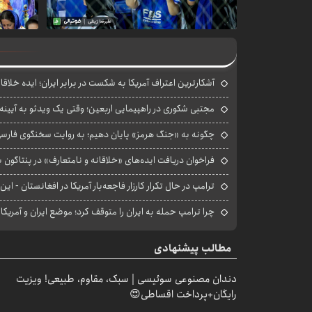
آشکارترین اعتراف آمریکا به شکست در برابر ایران؛ ایده خلاقا
مجتبی شکوری در راهپیمایی اربعین؛ وقتی یک ویدئو به آیینه‌
چگونه به «جنگ هرمز» پایان دهیم؛ به روایت سخنگوی فارسی‌ز
فراخوان دریافت ایده‌های «خلاقانه و نامتعارف» در پنتاگون بر
ترامپ در حال تکرار کارزار فاجعه‌بار آمریکا در افغانستان - این 
چرا ترامپ حمله به ایران را متوقف کرد؛ موضع ایران و آمریک
مطالب پیشنهادی
دندان مصنوعی سوئیسی | سبک، مقاوم، طبیعی! ویزیت
رایگان+پرداخت اقساطی😍