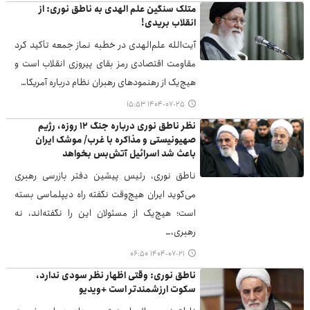
متلک سنگین علم الهدی به ناطق نوری: از
انقلاب بریدی!
آیت‌الله علم‌الهدی در خطبه نماز جمعه تأکید کرد
مقاومت اقتصادی رمز بقای پیروزی انقلاب است و
هیچ‌یک از رهنمودهای رهبران نظام درباره آمریکا…
۱۴۰۴-۰۷-۲۵ ۱۵:۵۳
نظر ناطق نوری درباره جنگ ۱۲ روزه، رژیم
صهیونیستی و مذاکره با غرب/ موشک ایران
باعث شد اسرائیل آتش‌بس بخواهد
ناطق نوری، رئیس پیشین دفتر بازرسی رهبری
می‌گوید ایران هیچ‌وقت نگفته راه دیپلماسی بسته
است؛ هیچ‌یک از مسئولان این را نگفته‌اند، نه
رهبری،…
۱۴۰۴-۰۷-۲۱ ۰۶:۵۰
ناطق نوری: وقتی اظهار نظر سودی ندارد،
سکوت ارزشمندتر است +ویدیو