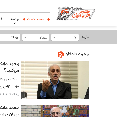
صفحه نخست
جامعه
فر
تاریخ
17
مرداد
1405
محمد دادکان
محمد دادکا
می‌کنید؟
دادکان در واکن
هزینه گزافی ر
۱۴۰۴-۱۲-۰۴ ۱۹:۰۸
تومان پول د