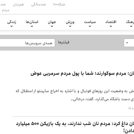
شبکه۱۰۰
صدسالگی
هم‌زبان
صدا
مردم
هنگ
اقتصاد
سیاست
ورزش
جهان
استان‌ها
زندگی
فیلترها
همه‌ی سرویس‌ها
ن: مردم سوگوارند؛ شما با پول مردم سرمربی عوض
ش به وضعیت این روزهای فوتبال و با اشاره به اخراج ساپینتو از استقلال که
وی دست باشگاه می‌گذارد، گفت: درحالی…
محمد دادکان داغ کرد: مردم نان شب ندارند، به یک بازیکن ۵۰۰ میلیارد
ادن!