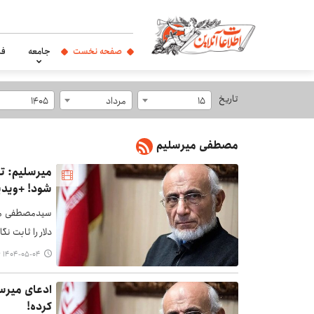
صفحه نخست
جامعه
فر
تاریخ
15
مرداد
1405
مصطفی میرسلیم
میرسلیم: ت
شود! +ویدی
سیدمصطفی می
دلار را ثابت ن
۱۴۰۴-۰۵-۰۴ ۱۸:۴۶
ادعای میرس
کرده!