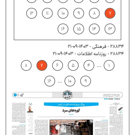
۱۲
۱۱
۱۰
۹
۸
۷
۱۶
۱۵
۱۴
۱۳
28834 - فرهنگی - ۱۴۰۳-۰۹-۲۱
28834 - روزنامه اطلاعات - ۱۴۰۳-۰۹-۲۱
۸
۷
۶
۵
۴
...
۱
۱۶
...
۱۰
۹