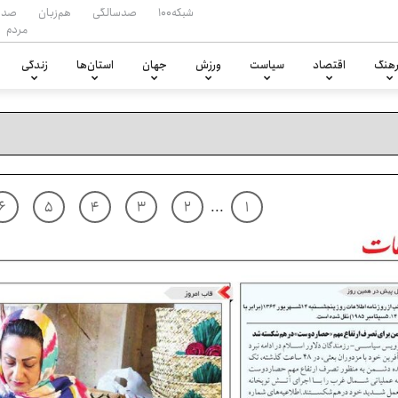
شبکه۱۰۰
صدسالگی
هم‌زبان
صدا
مردم
هنگ
اقتصاد
سیاست
ورزش
جهان
استان‌ها
زندگی
۶
۵
۴
۳
۲
...
۱