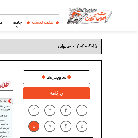
صفحه نخست
جامعه
فر
سرویس‌ها
روزنامه
۴
۳
۲
۱
۸
۷
۶
۵