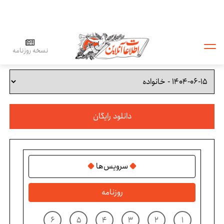
نسخه روزنامه
دانلود رایگان
سرویس‌ها
روزنامه
۶
۵
۴
۳
۲
۱