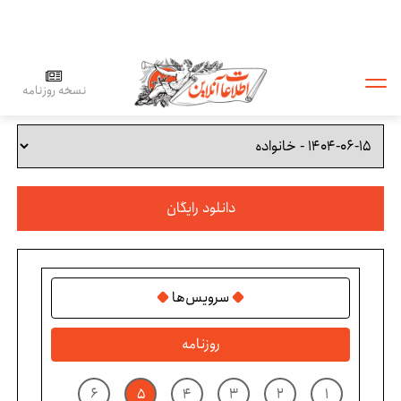
نسخه روزنامه
دانلود رایگان
سرویس‌ها
روزنامه
۶
۵
۴
۳
۲
۱