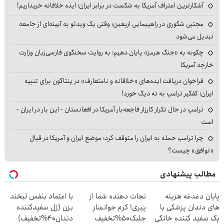
آشکارترین اعتراف آمریکا به شکست در برابر ایران؛ ایده خلاقانه خریداریم!
مجتبی شکوری در راهپیمایی اربعین؛ وقتی یک ویدئو به آیینه‌ای از جامعه
تبدیل می‌شود
چگونه به «جنگ هرمز» پایان دهیم؛ به روایت سخنگوی فارسی‌زبان وزارت
خارجه آمریکا
فراخوان دریافت ایده‌های «خلاقانه و نامتعارف» در پنتاگون برای تنبیه
ایران؛ کفگیر ترامپ به ته دیگ خورد!
ترامپ در حال تکرار کارزار فاجعه‌بار آمریکا در افغانستان - این بار در ایران -
است
چرا ترامپ حمله به ایران را متوقف کرد؛ موضع ایران و آمریکا در قبال
«توافق» چیست؟
مطالب پیشنهادی
پایان دغدغه هزینه
نجات دهنده شما از
با اعتماد بنفس لبخند
های دندان پزشکی با
پیری! کرم جوانساز
بزن (ژل سفیدکننده
پک سفید کننده خانگی
جلبک50%تخفیف
دندان40%تخفیف)