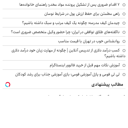
۷ اقدام ضروری پس از تشکیل پرونده مواد مخدر؛ راهنمای خانواده‌ها
راهی مطمئن برای حفظ ارزش پول در شرایط نوسان
چیدمان کیف مدرسه؛ چگونه یک کیف مرتب و سبک داشته باشیم؟
ناگفته‌های طلاق توافقی در ایران؛ چرا حضور وکیل متخصص ضروری است؟
روانشناس خوب در تهران با قیمت مناسب
کسب درآمد دلاری از تدریس آنلاین | چگونه از مهارت زبان خود درآمد دلاری
داشته باشیم؟
آموزش نکات مهم قبل از خرید فالوور اینستاگرام
لی لی فومی و پازل آموزشی فومی؛ بازی آموزشی جذاب برای رشد کودکان
مطالب پیشنهادی
قیمت روز آهن آلات فقط با یک تماس از آهن پرایس
این کرم جلبک، جوری چروکاتو صاف میکنه که انگار بوتاکس کردی!(تخفیف
ویژه)
نجات دهنده شما از پیری! کرم جوانساز جلبک50%تخفیف