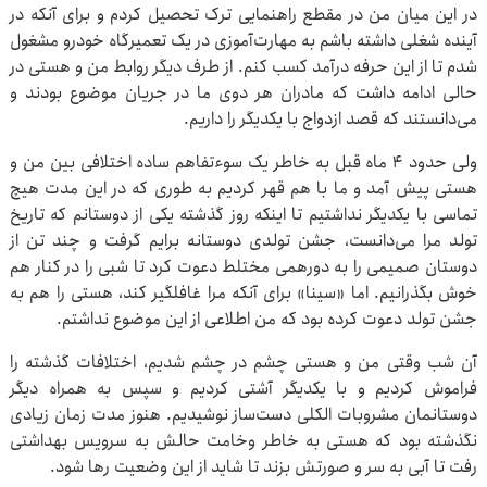
در این میان من در مقطع راهنمایی ترک تحصیل کردم و برای آنکه در
آینده شغلی داشته باشم به مهارت‌آموزی در یک تعمیرگاه خودرو مشغول
شدم تا از این حرفه درآمد کسب کنم. از طرف دیگر روابط من و هستی در
حالی ادامه داشت که مادران هر دوی ما در جریان موضوع بودند و
می‌دانستند که قصد ازدواج با یکدیگر را داریم.
ولی حدود ۴ ماه قبل به خاطر یک سوءتفاهم ساده اختلافی بین من و
هستی پیش آمد و ما با هم قهر کردیم به طوری که در این مدت هیچ
تماسی با یکدیگر نداشتیم تا اینکه روز گذشته یکی از دوستانم که تاریخ
تولد مرا می‌دانست، جشن تولدی دوستانه برایم گرفت و چند تن از
دوستان صمیمی را به دورهمی مختلط دعوت کرد تا شبی را در کنار هم
خوش بگذرانیم. اما «سینا» برای آنکه مرا غافلگیر کند، هستی را هم به
جشن تولد دعوت کرده بود که من اطلاعی از این موضوع نداشتم.
آن شب وقتی من و هستی چشم در چشم شدیم، اختلافات گذشته را
فراموش کردیم و با یکدیگر آشتی کردیم و سپس به همراه دیگر
دوستانمان مشروبات الکلی دست‌ساز نوشیدیم. هنوز مدت زمان زیادی
نگذشته بود که هستی به خاطر وخامت حالش به سرویس بهداشتی
رفت تا آبی به سر و صورتش بزند تا شاید از این وضعیت رها شود.