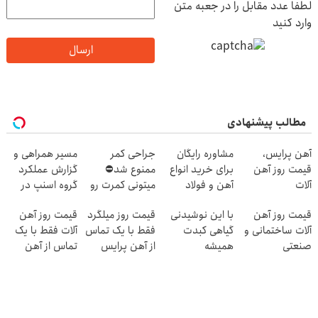
لطفا عدد مقابل را در جعبه متن
وارد کنید
ارسال
مطالب پیشنهادی
آهن پرایس،
مشاوره رایگان
جراحی کمر
مسیر همراهی و
قیمت روز آهن
برای خرید انواع
ممنوع شد⛔
گزارش عملکرد
آلات
آهن و فولاد
میتونی کمرت رو
گروه اسنپ در
در منزل درمان
۱۴۰۴
قیمت روز آهن
با این نوشیدنی
قیمت روز میلگرد
قیمت روز آهن
کنی! 👈🏻
آلات ساختمانی و
گیاهی کبدت
فقط با یک تماس
آلات فقط با یک
پرسش‌نامه
صنعتی
همیشه
از آهن پرایس
تماس از آهن
پرقدرته55%تخفیف
پرایس