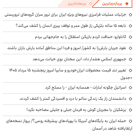
پربازدیدترین
پربحث‌ترین
جزئیات عملیات فرامرزی نیروهای ویژه ایران برای ترور سران گروه‌های تروریستی
نابغه ۱۵ ساله بلژیکی راز طول عمر و توقف پیری انسان را کشف می‌کند؟
کاناوارو: حماقت کردم بازیکن استقلال را به جام‌جهانی بردم
نفوذ جریان بارش‌زا به کشور/ امروز و فردا این مناطق آماده بارش باران باشند
جمهوری اسلامی هشدار داد: این سخنان بوی خیانت می‌دهد
تغییر تند قیمت محصولات ایران‌خودرو و سایپا امروز پنجشنبه ۱۵ مرداد ۱۴۰۵
+جدول
اسرائیل چگونه امارات - همسایه ایران - را مسلح کرد
دانشمندان راز یک زندگی سالم با درد و افسردگی کمتر را کشف کردند
پزشکیان با مجریان گوش به فرمان جبلی و جلیلی مصاحبه نکرد!
حمله ایران به پایگاه‌های آمریکا با پهپادهای پیشرفته روسی؟/ پرواز نسخه‌های
ارتقایافته شاهد در آسمان