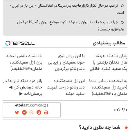
ترامپ در حال تکرار کارزار فاجعه‌بار آمریکا در افغانستان - این بار در ایران -
است
چرا ترامپ حمله به ایران را متوقف کرد؛ موضع ایران و آمریکا در قبال
«توافق» چیست؟
مطالب پیشنهادی
پایان دغدغه هزینه
با این روش توی
با اعتماد بنفس لبخند
های دندان پزشکی با
خونه،سفیدی و زیبایی
بزن (ژل سفیدکننده
پک سفید کننده خانگی
دندوناتو برگردون
دندان40%تخفیف)
(40%off)
به لبخندت زیبایی بده!
این ژل سفیدکننده
زانو درد دیگه تمومه! در
(خرید ژل سفیدکننده
دندوناتو در حد لمینت
خانه درمانش کن ◀
دندان با40%تخفیف)
سفید میکنه
پرسش‌نامه ▶
(40%تخفیف)
۰
۰
شما چه نظری دارید؟