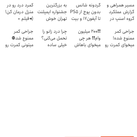
مسیر همراهی و
گردونه شانس
به بزرگترین
کمرد درد رو در
گزارش عملکرد
بدون پوچ از PS5
جشنواره ایمپلنت
منزل درمان کن!
گروه اسنپ در
تا آیفون17 و بیت
تهران خوش
(◂فیلم +
۱۴۰۴
کوین 🔥
اومدید! | فقط
پرسش‌نامه)
جراحی کمر
❗❗200 میلیون
چرا درد زانو را
جراحی کمر
۲۵ میلیون !
ممنوع شده!
وام❗❗ هر چی
تحمل می‌کنی؟
ممنوع شد⛔
میخوای کمرت رو
میخوای باهاش
خیلی ساده
میتونی کمرت رو
در منزل درمان
بخر!!
درمنزل درمانش
در منزل درمان
کنی؟
کن
کنی! 👈🏻
((پرسش‌نامه))
پرسش‌نامه