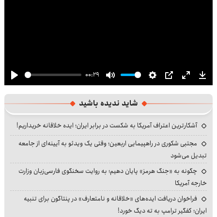
00:29
Play
Mute
Settings
PIP
Enter
Dow
fullscre
شاید ندیده باشید
آشکارترین اعتراف آمریکا به شکست در برابر ایران؛ ایده خلاقانه خریداریم!
مجتبی شکوری در راهپیمایی اربعین؛ وقتی یک ویدئو به آیینه‌ای از جامعه
تبدیل می‌شود
چگونه به «جنگ هرمز» پایان دهیم؛ به روایت سخنگوی فارسی‌زبان وزارت
خارجه آمریکا
فراخوان دریافت ایده‌های «خلاقانه و نامتعارف» در پنتاگون برای تنبیه
ایران؛ کفگیر ترامپ به ته دیگ خورد!