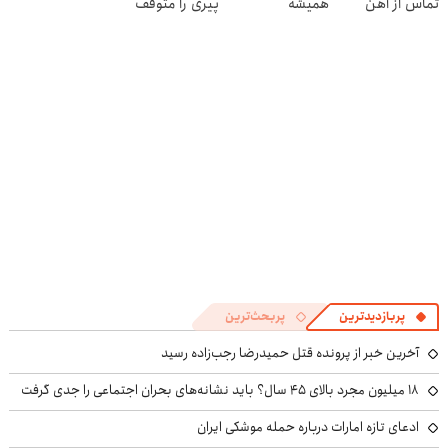
تماس از آهن
همیشه
پیری را متوقف
پرایس
پرقدرته55%تخفیف
می
کند50%تخفیف
پربازدیدترین
پربحث‌ترین
آخرین خبر از پرونده قتل حمیدرضا رجب‌زاده رسید
۱۸ میلیون مجرد بالای ۴۵ سال؟ باید نشانه‌های بحران اجتماعی را جدی گرفت
ادعای تازه امارات درباره حمله موشکی ایران