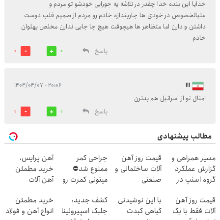
خدایا این بنده خدا چقدر در تلاشه یه جورایی خودشو تو مردم و
علیالخصوص در خودی ها جاربندازه خادم رو مردم از صمیم قلب دوست
داشتن و دارن اما متظاهر ها هیچوقت هیچ جا جایی ندارن مخلص پهلوان
خادم
پاسخ
0
0
ااا
۲۰:۰۶ - ۱۴۰۴/۰۴/۰۷
امثال تو از اسرائیل هم بدترن
پاسخ
0
0
مطالب پیشنهادی
مسیر همراهی و
قیمت روز آهن
جراحی کمر
آهن پرایس،
گزارش عملکرد
آلات ساختمانی و
ممنوع شد⛔
خرید مطمئن
گروه اسنپ در
صنعتی
میتونی کمرت رو
آهن آلات
۱۴۰۴
در منزل درمان
قیمت روز آهن
با این نوشیدنی
کشف جدید:
خرید مطمئن
کنی! 👈🏻
آلات فقط با یک
گیاهی کبدت
جلبک اسپیرولینا
انواع آهن و فولاد
پرسش‌نامه