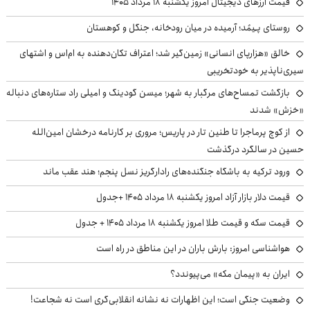
قیمت ارزهای دیجیتال امروز یکشنبه ۱۸ مرداد ۱۴۰۵
روستای پـِیمُد؛ آرمیده در میان رودخانه، جنگل و کوهستان
خالق «هزارپای انسانی» زمین‌گیر شد؛ اعتراف تکان‌دهنده به ام‌اس و اشتهای
سیری‌ناپذیر به خودتخریبی
بازگشت تمساح‌های مرگبار به شهر؛ میسن گودینگ و امیلی راد ستاره‌های دنباله
«خزش» شدند
از کوچ‌ پرماجرا تا طنین تار در پاریس؛ مروری بر کارنامه درخشان امین‌الله
حسین در سالگرد درگذشت
ورود ترکیه به باشگاه جنگنده‌های رادارگریز نسل پنجم؛ هند عقب ماند
قیمت دلار بازار آزاد امروز یکشنبه ۱۸ مرداد ۱۴۰۵ +جدول
قیمت سکه و قیمت طلا امروز یکشنبه ۱۸ مرداد ۱۴۰۵ + جدول
هواشناسی امروز: بارش باران در این مناطق در راه است
ایران به «پیمان مکه» می‌پیوندد؟
وضعیت جنگی است؛ این اظهارات نه نشانه انقلابی‌گری است نه شجاعت!