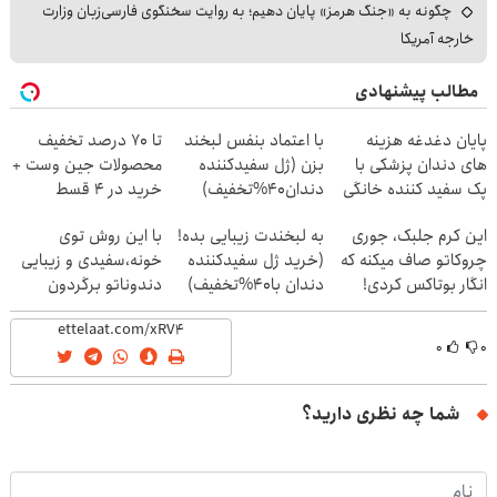
چگونه به «جنگ هرمز» پایان دهیم؛ به روایت سخنگوی فارسی‌زبان وزارت
خارجه آمریکا
مطالب پیشنهادی
پایان دغدغه هزینه
با اعتماد بنفس لبخند
تا 70 درصد تخفیف
های دندان پزشکی با
بزن (ژل سفیدکننده
محصولات جین وست +
پک سفید کننده خانگی
دندان40%تخفیف)
خرید در 4 قسط
این کرم جلبک، جوری
به لبخندت زیبایی بده!
با این روش توی
چروکاتو صاف میکنه که
(خرید ژل سفیدکننده
خونه،سفیدی و زیبایی
انگار بوتاکس کردی!
دندان با40%تخفیف)
دندوناتو برگردون
(تخفیف ویژه)
(40%off)
۰
۰
شما چه نظری دارید؟