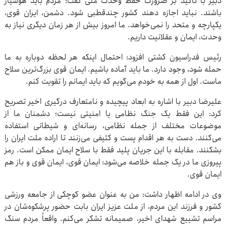
دبیر با تأکید بر ضرورت حفظ وحدت ملی گفت: مردم باید هوشیار
باشند. نباید اجازه دهند کشور چندقطبی شود. دشمن، ایران قوی،
یکپارچه و متحد را نمی‌خواهد. ما امروز بیش از هر زمان دیگری نیاز به
وحدت، ایمان و عقلانیت داریم.
رئیس فدراسیون کشتی افزود: احتمال اینکه هر لحظه دوباره به ما
حمله شود، وجود دارد. ما باید آماده باشیم. ایمان قوی بزرگ‌ترین سلاح
ماست. اول از همه به خودم می‌گویم که باید ایمانم را تقویت کنم.
علیرضا دبیر با اشاره به ابعاد پیچیده و نامتعارف درگیری اخیر تصریح
کرد: این فقط یک جنگ نظامی یا امنیتی نیست؛ دشمنان ما از
موضوعات مختلف از جمله نظامی، رسانه‌ای و شیطانی استفاده
می‌کنند. دست به هر اقدام پست و کثیفی می‌زنند تا اراده ملت ایران را
بشکنند. مقابله با این جریان پلید فقط با سلاح ایمان ممکن است. رمز
پیروزی ما در یک جمله خلاصه می‌شود: ایمان قوی، ایمان قوی و باز هم
ایمان قوی.
وی در ادامه اظهار داشت: من به عنوان عضو کوچکی از جامعه ورزشی
کشور و فرزند این مردم، از ملت عزیز ایران بابت حضور پرشکوه‌شان در
مراسم تشییع شهدای اخیر، صمیمانه تشکر می‌کنم. واقعاً مردم سنگ