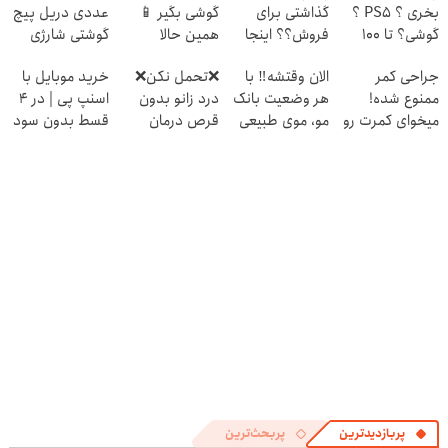
بخری ؟ PS5 ؟
گذاشتی برای
گوشی بگیر 📱
عددی دریل پیچ
گوشی؟ تا 100
فروش؟؟ اینجا
همین حالا
گوشتی شارژی
میلیون اعتبار بگیر
راحت بفروشش
درخواست اعتبار
(تخفیف به مدت
جراحی کمر
الان وقتشه‼️ با
❌تحمل نکن❌
خرید موبایل با
و قسطی بخر ✅
بده 🎯
محدود)
ممنوع شده!
هر وضعیت بانک
درد زانو بدون
اسنپ پی | در ۴
میخوای کمرت رو
مو، موی طبیعی
قرص درمان
قسط بدون سود
در منزل درمان
بکار!
میشه (پرسشنامه
و کارمزد!
کنی؟
رو پر کن)
((پرسش‌نامه))
پربازدیدترین
پربحث‌ترین