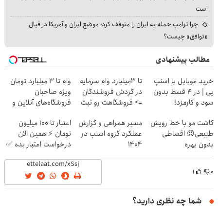
است
چرا ترامپ حمله به ایران را متوقف کرد؛ موضع ایران و آمریکا در قبال
«توافق» چیست؟
مطالب پیشنهادی
خرید موبایل با اسنپ
تا 3میلیارد وام سرمایه
وام تا ۳ میلیارد تومان
پی | در ۴ قسط بدون
در گردش فروشندگان
ویژه صاحبان
سود و کارمزد!
=> فروشگاهت رو ثبت
فروشگاه‌های آنلاین و
کن
حضوری
کاشت مو با خط رویش
مسیر همراهی و گزارش
اعتبار تا ۱۰۰ میلیون
طبیعی😍 اقساطی
عملکرد گروه اسنپ در
تومان ⚡ همین الان
بدون بهره
۱۴۰۴
درخواست اعتبار بده ✅
۱
۰
شما چه نظری دارید؟