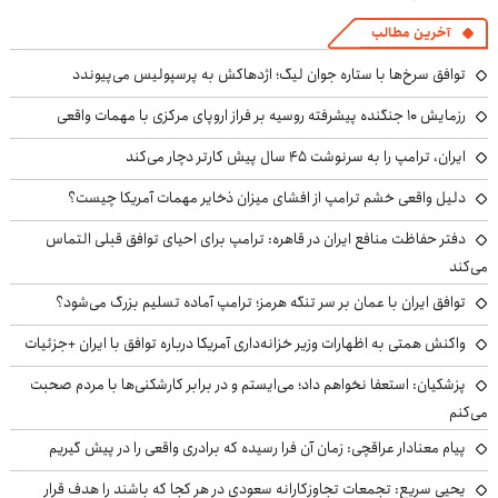
آخرین مطالب
توافق سرخ‌ها با ستاره جوان لیگ؛ اژدهاکش به پرسپولیس می‌پیوندد
رزمایش ۱۰ جنگنده پیشرفته روسیه بر فراز اروپای مرکزی با مهمات واقعی
ایران، ترامپ را به سرنوشت ۴۵ سال پیش کارتر دچار می‌کند
دلیل واقعی خشم ترامپ از افشای میزان ذخایر مهمات آمریکا چیست؟
دفتر حفاظت منافع ایران در قاهره: ترامپ برای احیای توافق قبلی التماس
می‌کند
توافق ایران با عمان بر سر تنگه هرمز؛ ترامپ آماده تسلیم بزرگ می‌شود؟
واکنش همتی به اظهارات وزیر خزانه‌داری آمریکا درباره توافق با ایران +جزئیات
پزشکیان: استعفا نخواهم داد؛ می‌ایستم و در برابر کارشکنی‌ها با مردم صحبت
می‌کنم
پیام معنادار عراقچی: زمان آن فرا رسیده که برادری واقعی را در پیش گیریم
یحیی سریع: تجمعات تجاوزکارانه سعودی در هر کجا که باشند را هدف قرار