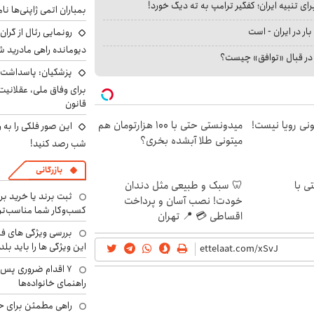
ای تنبیه ایران؛ کفگیر ترامپ به ته دیگ خورد!
بمباران اتمی ژاپنی‌ها نام
بار در ایران - است
رونمایی رئال از گرا
دیومانده راهی مادرید ش
ا در قبال «توافق» چیست؟
پزشکیان: پاسداشت 
برای وفاق ملی، عقلانیت
قانون
هی 800 میلیونی رویا نیست!
میدونستی حتی با ۱۰۰ هزارتومان هم
این صور فلکی را به ر
میتونی طلا آبشده بخری؟
شب رصد کنید!
بازرگانی
ی با
🦷 سبک و طبیعی مثل دندان
ثبت برند یا خرید برن
خودت! نصب آسان و پرداخت
کسب‌وکار شما مناسب‌ت
اقساطی 💳 📍 تهران
بررسی ویژگی های فن
این ویژگی ها را باید بلد
۷ اقدام ضروری پس 
راهنمای خانواده‌ها
راهی مطمئن برای ح