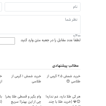
0
/
400
لطفا عدد مقابل را در جعبه متن وارد کنید
مطالب پیشنهادی
خرید شمش 2.5 گرمی از
خرید شمش 1 گرمی از
خر
طلاسی 😍
طلاسی
از ۰.۵ گرم تا ۰
هر کی طلا داره، غم نداره!
وام بگیر و قسطی طلا بخر!
با
😊💎 (خرید طلا با چند
چی از این بهتر!! سریع
(ث