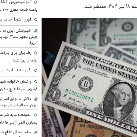
آسوشیتدپرس افشا ک
 شد.
باعث ضربه مغزی ۷۰۰ نظامی آمریکایی شد
فوری| شرط جدید برا
خیبرشکن ایران به س
چینی مجهز شد؟/ تهدید 
آمریکا
رضاییان برای بازگش
اولیه را برداشت
اگر پشه‌ها نابود شو
واکنش خانواده شهید 
کوثری: شهدا هیچ تلفن 
تلاش ناموفق اسرائی
ایران، دو قربانی در موس
مدودف: مایه شرمسا
بمباران اتمی ژاپنی‌ها نام
سامانه‌های دفاع هو