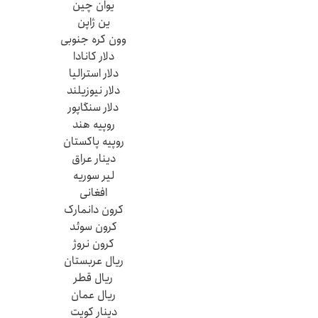
یوان چین
ین ژاپن
وون کره جنوبی
دلار کانادا
دلار استرالیا
دلار نیوزیلند
دلار سنگاپور
روپیه هند
روپیه پاکستان
دینار عراق
لیر سوریه
افغانی
کرون دانمارک
کرون سوئد
کرون نروژ
ریال عربستان
ریال قطر
ریال عمان
دینار کویت