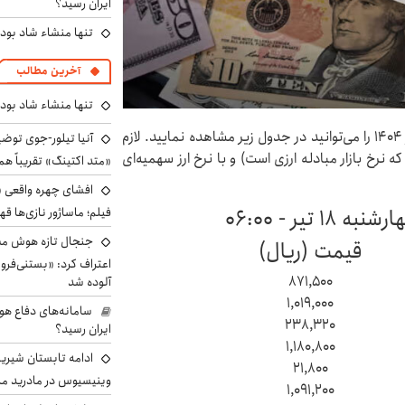
ایران رسید؟
تنها منشاء شاد بو
آخرین مطالب
تنها منشاء شاد بو
قیمت دلار، یورو، پوند و سایر ارزها امروز چهارشنبه ۱۸ تیر ۱۴۰۴ را می‌توانید در جدول زیر مشاهده نمایید. لازم
آنیا تیلور-جوی توضی
ه نرخ بازار مبادله ارزی است) و با نرخ ارز سهمیه‌ای
«متد اکتینگ» تقریباً 
افشای چهره واقعی «
تیر - ۰۶:۰۰
فیلم؛ ماساژور نازی‌ها قه
جنجال تازه هوش مصن
قیمت (ریال)
اعتراف کرد: «بستنی‌ف
۸۷۱,۵۰۰
آلوده شد
۱,۰۱۹,۰۰۰
سامانه‌های دفاع هو
۲۳۸,۳۲۰
ایران رسید؟
۱,۱۸۰,۸۰۰
ادامه تابستان شیرین
۲۱,۸۰۰
وینیسیوس در مادرید م
۱,۰۹۱,۲۰۰