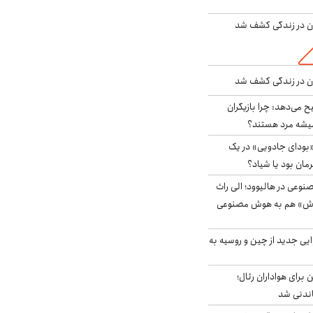
دن در زندگی کشف شد
دن در زندگی کشف شد
ح می‌دهد: چرا بازیگران
همیشه مرد هستند؟
بودای جادویی» در یک
رمان بود یا شیاد؟
وعی در هالیوود؛ الی راث
روش» هم به هوش مصنوعی
ایی جدید از چین و روسیه به
 برای هواداران رئال؛
اندنی شد