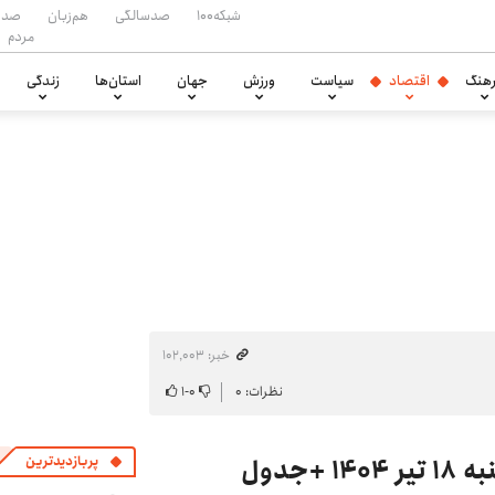
شبکه۱۰۰
صدسالگی
هم‌زبان
صدا
مردم
هنگ
اقتصاد
سیاست
ورزش
جهان
استان‌ها
زندگی
خبر: ۱۰۲٬۰۰۳
نظرات: ۰
۰
-
۱
+جدول
پربازدیدترین