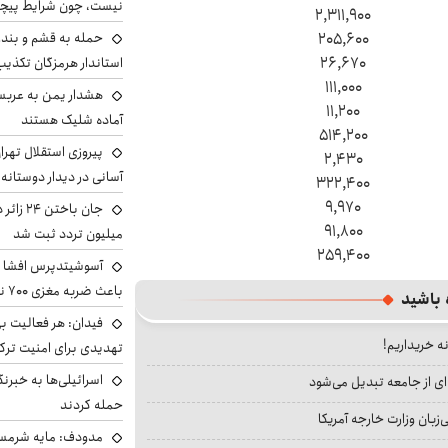
نیست، چون شرایط پیچ
۲,۳۱۱,۹۰۰
۲۰۵,۶۰۰
حمله به قشم و بند
۲۶,۶۷۰
استاندار هرمزگان تکذی
۱۱۱,۰۰۰
هشدار یمن به عربس
۱۱,۲۰۰
آماده شلیک هستند
۵۱۴,۲۰۰
پیروزی استقلال تهر
۲,۴۳۰
آسانی در دیدار دوستانه
۳۲۲,۴۰۰
۹,۹۷۰
۹۱,۸۰۰
میلیون تردد ثبت شد
۲۵۹,۴۰۰
آسوشیتدپرس افشا ک
باعث ضربه مغزی ۷۰۰ نظامی آمریکایی شد
 باشید
فیدان: هر فعالیت بی
نه خریداریم!
تهدیدی برای امنیت ترک
اسرائیلی‌ها به خبرنگ
ای از جامعه تبدیل می‌شود
حمله کردند
بان وزارت خارجه آمریکا
مدودف: مایه شرمسا