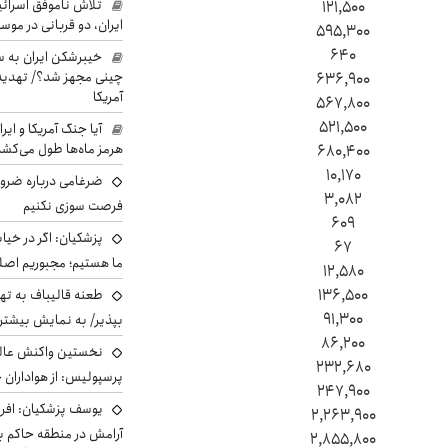
تلاش ناموفق اسرائی
۱۲۱,۵۰۰
ایران، دو قربانی در موس
۵۹۵,۳۰۰
۶۴۰
خیبرشکن ایران به س
چینی مجهز شد؟/ تهدید 
۶۳۶,۹۰۰
آمریکا
۵۶۷,۸۰۰
۵۲۱,۵۰۰
آیا جنگ آمریکا و ای
هرمز ماه‌ها طول می‌کش
۶۸۰,۴۰۰
۱۰,۱۷۰
ضرغامی درباره ضرور
۳,۰۸۲
فرصت سوزی نکنیم
۶۰۹
پزشکیان: اگر در خی
۶۷
ما هستیم؛ مجبوریم اصلا
۱۲,۵۸۰
۱۳۶,۵۰۰
طعنه قالیباف به ته
۹۱,۳۰۰
بپذیر/ به نمایش بیشتری
۸۶,۲۰۰
نخستین واکنش عالی
۲۳۲,۶۸۰
پرسپولیس: از هواداران 
۲۴۷,۹۰۰
یوسف پزشکیان: افرا
۲,۲۶۳,۹۰۰
آرامش در منطقه حاکم ب
۲,۸۵۵,۸۰۰