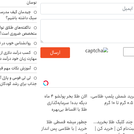
نوسان
چیدمان کیف مدرسه؛
سبک داشته باشیم؟
ناگفته‌های طلاق توا
متخصص ضروری است؟
روانشناس خوب در ت
ارسال
کسب درآمد دلاری از 
مهارت زبان خود درآمد د
آموزش نکات مهم قبل 
لی لی فومی و پازل آ
جذاب برای رشد کودکان
ید شمش پلمپ طلاسی،
الان طلا بخر پولشو 4 ماه
۱ گرم
دیگه بده! سرمایه‌گذاری
طلا با اقساط بی‌بهره
 چند کلیک طلا بخرید...
چطور میشه قسطی طلا
بت‌نام کن | خرید کن |
خرید | با طلاسی پس انداز