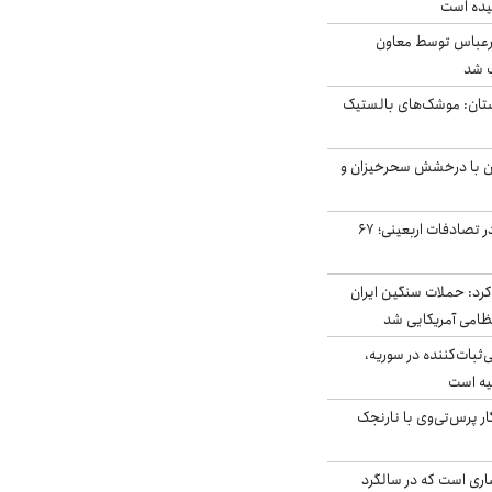
یده است
رعباس توسط معاون
ب شد
تان: موشک‌های بالستیک
ان با درخشش سحرخیزان و
جان باختن ۲۴ زائر در تصادفات اربعینی؛ ۶۷
رد: حملات سنگین ایران
‌ثبات‌کننده در سوریه،
یه است
ار پرس‌تی‌وی با نارنجک
ری است که در سالگرد