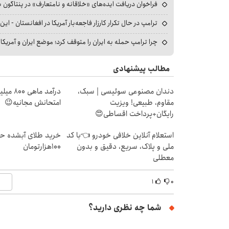
فراخوان دریافت ایده‌های «خلاقانه و نامتعارف» در پنتاگون بر
ترامپ در حال تکرار کارزار فاجعه‌بار آمریکا در افغانستان - این 
چرا ترامپ حمله به ایران را متوقف کرد؛ موضع ایران و آمریک
مطالب پیشنهادی
دندان مصنوعی سوئیسی | سبک،
درآمد ما
مقاوم، طبیعی! ویزیت
امتحانش مجانیه😉
رایگان+پرداخت اقساطی😍
استعلام آنلاین خلافی خودرو 👈با کد
خرید طلای آبشده حت
ملی و پلاک، سریع، دقیق و بدون
۱۰۰هزارتومان
معطلی
۱
۰
شما چه نظری دارید؟