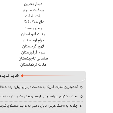
دینار بحرین
رینگیت مالزی
بات تایلند
دلار هنگ کنگ
روبل روسیه
منات آذربایجان
درام ارمنستان
لاری گرجستان
سوم قرقیزستان
سامانی تاجیکستان
منات ترکمنستان
شاید ندیده
آشکارترین اعتراف آمریکا به شکست در برابر ایران؛ ایده خلاقا
مجتبی شکوری در راهپیمایی اربعین؛ وقتی یک ویدئو به آیینه‌
چگونه به «جنگ هرمز» پایان دهیم؛ به روایت سخنگوی فارسی‌ز