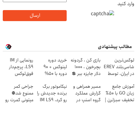
وارد کنید
ارسال
مطالب پیشنهادی
لوکس‌ترین
بازی کن ، گردونه
خرید دوره
رونمایی از IM
شاسی‌بلند EREV
بچرخون ، 1000
لینوکس + 90
LS9، پرچم‌دار
در ایران، توسط
دلار جایزه ببر 💲
دوره با 50%
فوق‌لوکس
نیکا موتور
🤑💲
تخفیف | آکادمی
EREV وارد بازار
آموزش جامع
مسیر همراهی و
نیکاموتور برگ
جراحی کمر
رونمایی شد!
برنامه نویسی
ایران شد
زبان GO با ۵۰٪
گزارش عملکرد
برنده جدیدش را
ممنوع شد⛔
سبزلرن
تخفیف سبزلرن |
گروه اسنپ در
رو کرد، IM LS9
میتونی کمرت رو
از دستش نده
۱۴۰۴
رسماً وارد بازار
در منزل درمان
ایران شد
کنی! 👈🏻
پرسش‌نامه