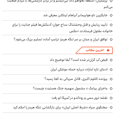
پزشکیان: استعفا نخواهم داد؛ می‌ایستم و در برابر کارشکنی‌ها با مردم صحبت
می‌کنم
جایگزین ناو هواپیمابر آبراهام لینکلن معرفی شد
تأیید ربایش و قتل وحشتناک مداح جوان؛ آدمکش‌ها فیلم جنایت را برای
خانواده مقتول فرستادند +عکس
توافق ایران و عمان بر سر تنگه هرمز؛ ترامپ آماده تسلیم بزرگ می‌شود؟
آخرین مطالب
قبض آب گران‌تر شده است؟ آبفا توضیح داد
ادعای تازه امارات درباره حمله موشکی ایران
پرونده کلثوم اکبری، قاتل سریالی به کجا رسید؟
ماجرای پیامک « مشمول سهمیه جنگ هستید» چیست؟
نقشه ترور مسی و رونالدو در آمریکا لو رفت
سخنگوی سپاه «شرط اصلی ایران» برای بازگشایی تنگه هرمز را اعلام کرد