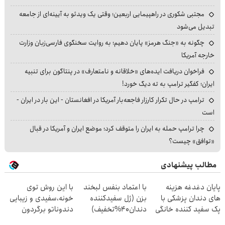
مجتبی شکوری در راهپیمایی اربعین؛ وقتی یک ویدئو به آیینه‌ای از جامعه
تبدیل می‌شود
چگونه به «جنگ هرمز» پایان دهیم؛ به روایت سخنگوی فارسی‌زبان وزارت
خارجه آمریکا
فراخوان دریافت ایده‌های «خلاقانه و نامتعارف» در پنتاگون برای تنبیه
ایران؛ کفگیر ترامپ به ته دیگ خورد!
ترامپ در حال تکرار کارزار فاجعه‌بار آمریکا در افغانستان - این بار در ایران -
است
چرا ترامپ حمله به ایران را متوقف کرد؛ موضع ایران و آمریکا در قبال
«توافق» چیست؟
مطالب پیشنهادی
پایان دغدغه هزینه
با اعتماد بنفس لبخند
با این روش توی
های دندان پزشکی با
بزن (ژل سفیدکننده
خونه،سفیدی و زیبایی
پک سفید کننده خانگی
دندان40%تخفیف)
دندوناتو برگردون
(40%off)