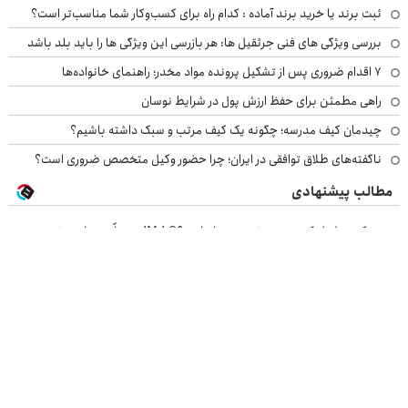
ثبت برند یا خرید برند آماده : کدام راه برای کسب‌وکار شما مناسب‌تر است؟
بررسی ویژگی های فنی جرثقیل ها: هر بازرسی این ویژگی ها را باید بلد باشد
۷ اقدام ضروری پس از تشکیل پرونده مواد مخدر؛ راهنمای خانواده‌ها
راهی مطمئن برای حفظ ارزش پول در شرایط نوسان
چیدمان کیف مدرسه؛ چگونه یک کیف مرتب و سبک داشته باشیم؟
ناگفته‌های طلاق توافقی در ایران؛ چرا حضور وکیل متخصص ضروری است؟
مطالب پیشنهادی
ورود یک غول لوکس و هوشمند به ایران، IM LS9 رسماً رونمایی شد
لوکس‌ترین شاسی‌بلند EREV در ایران، توسط نیکا موتور رونمایی شد!
نیکاموتور برگ برنده جدیدش را رو کرد، IM LS9 رسماً وارد بازار ایران شد
رونمایی از IM LS9، پرچم‌دار فوق‌لوکس EREV وارد بازار ایران شد
بازرسی جرثقیل
فرم ساز آنلاین
خرید مواد شیمیایی
امداد کرمان موتور