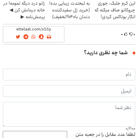
این کرم جلبک، جوری
به لبخندت زیبایی بده!
زانو درد دیگه تمومه! در
چروکاتو صاف میکنه که
(خرید ژل سفیدکننده
خانه درمانش کن ◀
انگار بوتاکس کردی!
دندان با40%تخفیف)
پرسش‌نامه ▶
(تخفیف ویژه)
۰
۰
شما چه نظری دارید؟
0
/
400
لطفا عدد مقابل را در جعبه متن