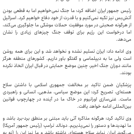
رئیس جمهور ایران اضافه کرد: ما جنگ نمی‌خواهیم اما به قطعی بودن
آتش‌بس نیز تکیه نمی‌کنیم و با قدرت از خود دفاع خواهیم کرد. اسرائیل
از هرگونه صحبتی در مورد موفقیت حملات موشکی ما جلوگیری می‌کند،
اما درخواست این رژیم برای توقف جنگ چیزهای زیادی را نشان
می‌دهد.
وی ادامه داد: ایران تسلیم نشده و نخواهد شد و این برای همه روشن
است ولی ما به دیپلماسی و گفتگو باور داریم. کشورهای منطقه هرگز
مانند دوران جنگ اخیر، چنین موضع حمایتی در قبال ایران اتخاذ نکرده
بودند.
پزشکیان ضمن تاکید بر مخالفت جمهوری اسلامی با داشتن سلاح
هسته‌ای، تصریح کرد: این موضع سیاسی، مذهبی، انسانی و راهبردی
ماست. غنی‌سازی اورانیوم در خاک ما در آینده در چهارچوب قوانین
بین‌المللی ادامه خواهد یافت.
وی تاکید کرد: هرگونه مذاکره آتی باید مبتنی بر منطق برد-برد باشد و
ما تهدیدها و دستور را نمی‌پذیریم. دونالد ترامپ (رئیس جمهور آمریکا)
می‌گوید ایران نباید سلاح هسته‌ای داشته باشد و ما نیز این را (نه به