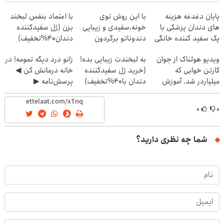
پایان دغدغه هزینه
با این روش توی
با اعتماد بنفس لبخند
های دندان پزشکی با
خونه،سفیدی و زیبایی
بزن (ژل سفیدکننده
پک سفید کننده خانگی
دندوناتو برگردون
دندان40%تخفیف)
(40%off)
ویدیو هولناک از جوان
به لبخندت زیبایی بده!
زانو درد دیگه تمومه! در
کارتن خوابی که
(خرید ژل سفیدکننده
خانه درمانش کن ◀
میلیاردر شد. آموزش
دندان با40%تخفیف)
پرسش‌نامه ▶
رایگان
۰
۰
شما چه نظری دارید؟