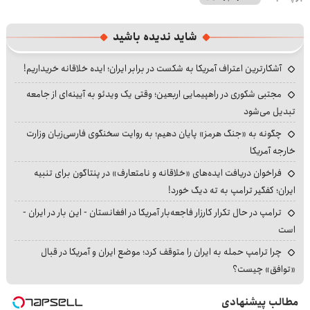
شاید ندیده باشید
آشکارترین اعتراف آمریکا به شکست در برابر ایران؛ ایده خلاقانه خریداریم!
مجتبی شکوری در راهپیمایی اربعین؛ وقتی یک ویدئو به آیینه‌ای از جامعه
تبدیل می‌شود
چگونه به «جنگ هرمز» پایان دهیم؛ به روایت سخنگوی فارسی‌زبان وزارت
خارجه آمریکا
فراخوان دریافت ایده‌های «خلاقانه و نامتعارف» در پنتاگون برای تنبیه
ایران؛ کفگیر ترامپ به ته دیگ خورد!
ترامپ در حال تکرار کارزار فاجعه‌بار آمریکا در افغانستان - این بار در ایران -
است
چرا ترامپ حمله به ایران را متوقف کرد؛ موضع ایران و آمریکا در قبال
«توافق» چیست؟
مطالب پیشنهادی