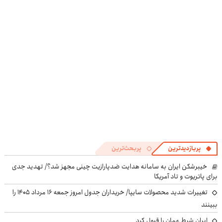
در منزل درمان
پرقدرته55%تخفیف
کوین 🔥
در منزل درمان
کنی!
کنی! 👈🏻
((پرسش‌نامه))
پرسش‌نامه
پربازدیدترین
پربحث‌ترین
خیبرشکن ایران به سامانه هدایت ضدپارازیت چینی مجهز شد؟/ تهدید جدی
برای پاتریوت و تاد آمریکا
تغییرات شدید محصولات سایپا/ خریداران جدول امروز جمعه ۱۶ مرداد ۱۴۰۵ را
ببینند
ایران شرط عمان را قبول کرد