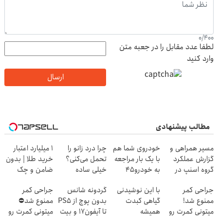
0
/
400
لطفا عدد مقابل را در جعبه متن
وارد کنید
ارسال
مطالب پیشنهادی
مسیر همراهی و
خودروی شما هم
چرا درد زانو را
۱ میلیارد اعتبار
گزارش عملکرد
با یک بار مراجعه
تحمل می‌کنی؟
خرید طلا | بدون
گروه اسنپ در
به خودرو45
خیلی ساده
ضامن و چک
۱۴۰۴
فروخته خواهد
درمنزل درمانش
جراحی کمر
با این نوشیدنی
گردونه شانس
جراحی کمر
شد
کن
ممنوع شد!
گیاهی کبدت
بدون پوچ از PS5
ممنوع شد⛔
میتونی کمرت رو
همیشه
تا آیفون17 و بیت
میتونی کمرت رو