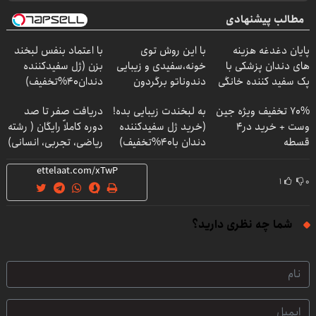
مطالب پیشنهادی
پایان دغدغه هزینه
با این روش توی
با اعتماد بنفس لبخند
های دندان پزشکی با
خونه،سفیدی و زیبایی
بزن (ژل سفیدکننده
پک سفید کننده خانگی
دندوناتو برگردون
دندان40%تخفیف)
(40%off)
70% تخفیف ویژه جین
به لبخندت زیبایی بده!
دریافت صفر تا صد
وست + خرید در4
(خرید ژل سفیدکننده
دوره کاملاً رایگان ( رشته
قسطه
دندان با40%تخفیف)
ریاضی، تجربی، انسانی)
۱
۰
شما چه نظری دارید؟