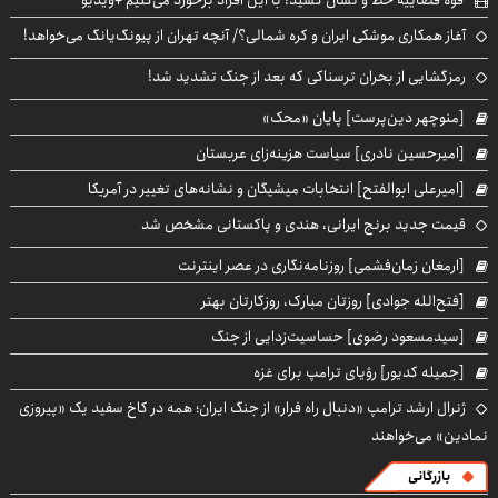
آغاز همکاری موشکی ایران و کره شمالی؟/ آنچه تهران از پیونگ‌یانگ می‌خواهد!
رمزگشایی از بحران ترسناکی که بعد از جنگ تشدید شد!
[منوچهر دین‌پرست] پایان «محک»
[امیرحسین نادری] سیاست هزینه‌زای عربستان
[امیرعلی ابوالفتح] انتخابات میشیگان و نشانه‌های تغییر در آمریکا
قیمت جدید برنج ایرانی، هندی و پاکستانی مشخص شد
[ارمغان زمان‌فشمی] روزنامه‌نگاری در عصر اینترنت
[فتح‌الله جوادی] روزتان مبارک، روزگارتان بهتر
[سیدمسعود رضوی] حساسیت‌زدایی از جنگ
[جمیله کدیور] رؤیای ترامپ برای غزه
ژنرال ارشد ترامپ «دنبال راه فرار» از جنگ ایران؛ همه در کاخ سفید یک «پیروزی
نمادین» می‌خواهند
بازرگانی