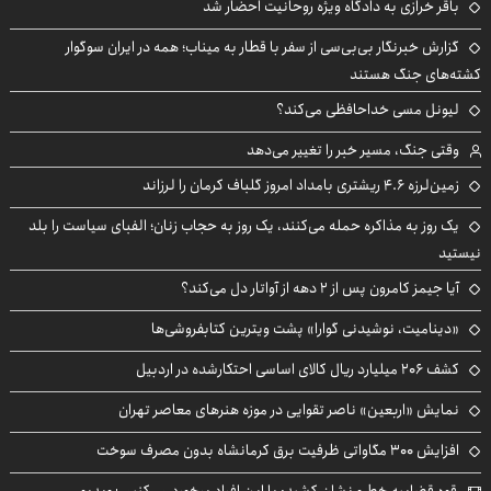
باقر خرازی به دادگاه ویژه روحانیت احضار شد
گزارش خبرنگار بی‌بی‌سی از سفر با قطار به میناب؛ همه در ایران سوگوار
کشته‌های جنگ هستند
لیونل مسی خداحافظی می‌کند؟
وقتی جنگ، مسیر خبر را تغییر می‌دهد
زمین‌لرزه ۴.۶ ریشتری بامداد امروز گلباف کرمان را لرزاند
یک روز به مذاکره حمله می‌کنند، یک روز به حجاب زنان؛ الفبای سیاست را بلد
نیستید
آیا جیمز کامرون پس از ۲ دهه از آواتار دل می‌کند؟
«دینامیت، نوشیدنی گوارا» پشت ویترین کتابفروشی‌ها
کشف ۲۰۶ میلیارد ریال کالای اساسی احتکارشده در اردبیل
نمایش «اربعین» ناصر تقوایی در موزه هنرهای معاصر تهران
افزایش ۳۰۰ مگاواتی ظرفیت برق کرمانشاه بدون مصرف سوخت
قوه قضاییه خط و نشان کشید: با این افراد برخورد می‌کنیم +ویدیو