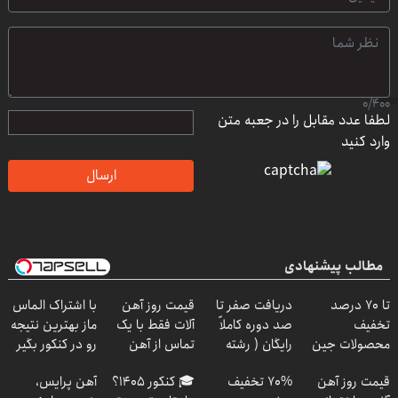
0
/
400
لطفا عدد مقابل را در جعبه متن
وارد کنید
ارسال
مطالب پیشنهادی
تا 70 درصد
دریافت صفر تا
قیمت روز آهن
با اشتراک الماس
تخفیف
صد دوره کاملاً
آلات فقط با یک
ماز بهترین نتیجه
محصولات جین
رایگان ( رشته
تماس از آهن
رو در کنکور بگیر
وست + خرید در
ریاضی، تجربی،
پرایس
قیمت روز آهن
70% تخفیف
🎓 کنکور ۱۴۰5؟
آهن پرایس،
4 قسط
انسانی)