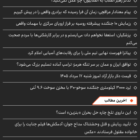
تذکر رهبر انقلاب به انقلابیون؛ چرا عمل نمی‌کنید؟
پیام معنادار عراقچی: زمان آن فرا رسیده که برادری واقعی را در پیش گیریم
رزمایش ۱۰ جنگنده پیشرفته روسیه بر فراز اروپای مرکزی با مهمات واقعی
پزشکیان: استعفا نخواهم داد؛ می‌ایستم و در برابر کارشکنی‌ها با مردم صحبت
می‌کنم
پیاتزا فهرست نهایی تیم ملی را برای رقابت‌های آسیایی اعلام کرد
توافق ایران و عمان بر سر تنگه هرمز؛ ترامپ آماده تسلیم بزرگ می‌شود؟
قیمت دلار بازار آزاد امروز شنبه ۱۷ مرداد ۱۴۰۵
بُرد ۳۰۰۰ کیلومتری جنگنده سوخو-۳۰ با مخزن سوخت ۹.۶ تُنی
آخرین مطالب
این داروی تلخ چاره حل بحران «بنزین» است؟
تأیید ربایش و قتل وحشتناک مداح جوان؛ آدمکش‌ها فیلم جنایت را برای
خانواده مقتول فرستادند +عکس