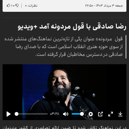
جمعه ۳ مرداد ۱۴۰۴ - ۲۲:۵۰
نظرات: ۰
۰
-
۱
رضا صادقی با قول مردونه آمد +ویدیو
قول مردونه» عنوان یکی از تازه‌ترین نماهنگ‌های منتشر شده
از سوی حوزه هنری انقلاب اسلامی است که با صدای رضا
صادقی در دسترس مخاطبان قرار گرفته است.
03:28
Play
Mute
Settings
PIP
Enter
Dow
در این نماهنگ تلاش شده تا ضمن ارائه تصاویری از کشور عزیزمان
fullscre