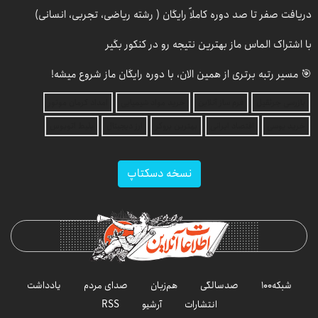
دریافت صفر تا صد دوره کاملاً رایگان ( رشته ریاضی، تجربی، انسانی)
با اشتراک الماس ماز بهترین نتیجه رو در کنکور بگیر
🎯 مسیر رتبه برتری از همین الان، با دوره رایگان ماز شروع میشه!
بازرسی جرثقیل
فرم ساز آنلاین
خرید مواد شیمیایی
امداد کرمان موتور
خرید یوسی
اقتصاد ایرانی
بهترین بروکر
ارز دیجیتال
بلیط اتوبوس
نسخه دسکتاپ
شبکه۱۰۰
صدسالگی
هم‌زبان
صدای مردم
یادداشت
انتشارات
آرشیو
RSS