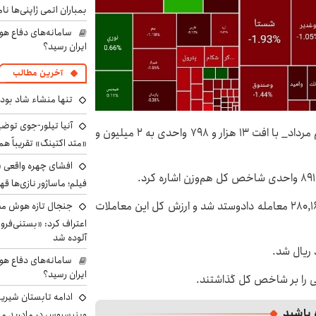
بمباران اتمی ژاپنی‌ها نام
سامانه‌های دفاع هو
ایران رسید؟
آخرین مطالب
تنها منشاء شاد بو
آنیا تیلور-جوی توضی
شاخص کل بورس در پایان معاملات امروز _یکشنبه پنجم مرداد_ با افت ۱۳ هزار و ۷۹۸ واحدی به ۲ میلیون و
«متد اکتینگ» تقریباً 
افشای چهره واقعی «
فیلم؛ ماساژور نازی‌ها قه
حجم معاملات امروز ۲۲.۹۷۵ میلیارد سهم بود که طی ۲۸۰,۱۶۵ معامله دادوستد شد و ارزش کل این معاملات
جنجال تازه هوش مصن
اعتراف کرد: «بستنی‌ف
آلوده شد
سامانه‌های دفاع هو
ایران رسید؟
ی را بر شاخص کل گذاشتند.
ادامه تابستان شیرین
 باشید
وینیسیوس در مادرید م