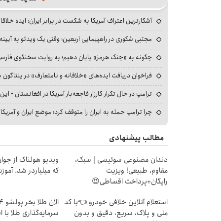
آشکارترین اعتراف آمریکا به شکست در برابر ایران؛ ایده خلاقا
مجتبی شکوری در راهپیمایی اربعین؛ وقتی یک ویدئو به آیینه‌
چگونه به «جنگ هرمز» پایان دهیم؛ به روایت سخنگوی فارسی‌ز
فراخوان دریافت ایده‌های «خلاقانه و نامتعارف» در پنتاگون بر
ترامپ در حال تکرار کارزار فاجعه‌بار آمریکا در افغانستان - این 
چرا ترامپ حمله به ایران را متوقف کرد؛ موضع ایران و آمریک
مطالب پیشنهادی
دندان مصنوعی سوئیسی | سبک،
ویدیو هولناک از جوا
مقاوم، طبیعی! ویزیت
که میلیاردر شد. آموز
رایگان+پرداخت اقساطی😍
استعلام آنلاین خلافی خودرو 👈با کد
ملی و پلاک، سریع، دقیق و بدون
سرمایه‌گذاری طلا با 