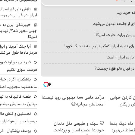
تلاش ناموفق اسرائی
نه خریداریم!
ایران، دو قربانی در موس
ای از جامعه تبدیل می‌شود
خیبرشکن ایران به س
چینی مجهز شد؟/ تهدید 
بان وزارت خارجه آمریکا
آمریکا
ای تنبیه ایران؛ کفگیر ترامپ به ته دیگ خورد!
آیا جنگ آمریکا و ای
هرمز ماه‌ها طول می‌کش
بار در ایران - است
ضرغامی درباره ضرور
ا در قبال «توافق» چیست؟
فرصت سوزی نکنیم
پزشکیان: اگر در خی
ما هستیم؛ مجبوریم اصلا
طعنه قالیباف به ته
ن کارتن خوابی
درآمد ماهی 800 میلیونی رویا نیست!
بپذیر/ به نمایش بیشتری
ش رایگان
امتحانش مجانیه😉
نخستین واکنش عالی
پرسپولیس: از هواداران 
الان طلا بخر پولشو 4 ماه دیگه بده!
🦷 سبک و طبیعی مثل دندان
اقساط بی‌بهره
خودت! نصب آسان و پرداخت
یوسف پزشکیان: افرا