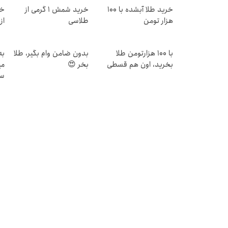
خرید طلا آبشده با 100
خرید شمش 1 گرمی از
خر
هزار تومن
طلاسی
از ۰.۵ گرم تا ۰
با ۱۰۰ هزارتومن طلا
بدون ضامن وام بگیر، طلا
به
بخرید، اون هم قسطی
بخر 😍
می
سر