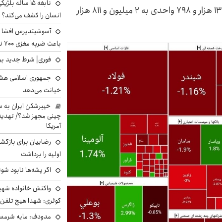
نابغه ۱۵ ساله 
شاخص کل بورس در پایان معاملات امروز با افت ۱۳ هزار و ۷۹۸ واحدی به ۲ میلیون و ۸۱۱ هزار
انسان را کشف می‌کند؟
آسوشیتدپرس افشا ک
باعث ضربه مغزی ۷۰۰ نظامی آمریکایی شد
فوری| شرط جدید برا
جمهوری اسلامی هشد
خیانت می‌دهد
خیبرشکن ایران به س
چینی مجهز شد؟/ تهدید 
آمریکا
رضاییان برای بازگش
اولیه را برداشت
اگر پشه‌ها نابود شو
واکنش خانواده شهید 
کوثری: شهدا هیچ تلفن 
مدودف: مایه شرمسا