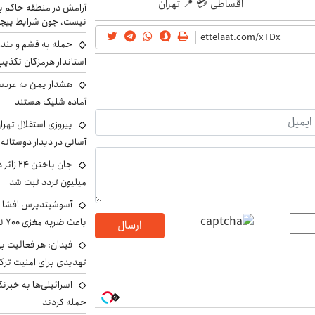
اقساطی 💳 📍 تهران
آرامش در منطقه حاکم ب
نیست، چون شرایط پیچ
حمله به قشم و بند
استاندار هرمزگان تکذی
هشدار یمن به عربس
آماده شلیک هستند
پیروزی استقلال تهر
آسانی در دیدار دوستانه
میلیون تردد ثبت شد
آسوشیتدپرس افشا ک
باعث ضربه مغزی ۷۰۰ نظامی آمریکایی شد
ارسال
فیدان: هر فعالیت بی
تهدیدی برای امنیت ترک
اسرائیلی‌ها به خبرنگ
حمله کردند