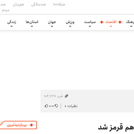
شبکه۱۰۰
صدسالگی
هم‌زبان
صدا
مردم
هنگ
اقتصاد
سیاست
ورزش
جهان
استان‌ها
زندگی
خبر: ۱۰۴٬۷۳۸
نظرات: ۰
۰
-
۰
 هم قرمز شد
پربازدیدترین