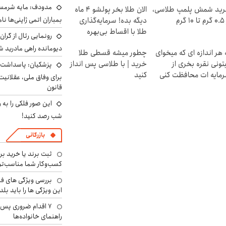
مدودف: مایه شرمسا
ید شمش پلمپ طلاسی،
الان طلا بخر پولشو 4 ماه
بمباران اتمی ژاپنی‌ها نام
۱ گرم
دیگه بده! سرمایه‌گذاری
طلا با اقساط بی‌بهره
رونمایی رئال از گرا
دیومانده راهی مادرید ش
 هر اندازه ای که میخوای
چطور میشه قسطی طلا
تونی نقره بخری از
خرید | با طلاسی پس انداز
پزشکیان: پاسداشت 
مایه ات محافظت کنی
کنید
برای وفاق ملی، عقلانیت
قانون
این صور فلکی را به ر
شب رصد کنید!
بازرگانی
ثبت برند یا خرید برن
کسب‌وکار شما مناسب‌ت
بررسی ویژگی های فن
این ویژگی ها را باید بلد
۷ اقدام ضروری پس 
راهنمای خانواده‌ها