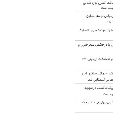
اشد؛ کنترل تورم شدنی
یده است
رعباس توسط معاون
ب شد
تان: موشک‌های بالستیک
ان با درخشش سحرخیزان و
جان باختن ۲۴ زائر در تصادفات اربعینی؛ ۶۷
رد: حملات سنگین ایران
‌ثبات‌کننده در سوریه،
یه است
ار پرس‌تی‌وی با نارنجک