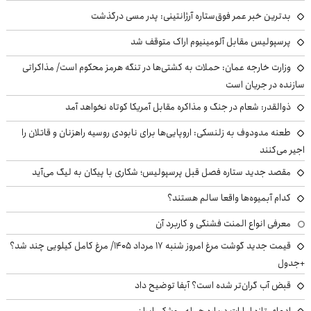
بدترین خبر عمر فوق‌ستاره آرژانتینی: پدر مسی درگذشت
پرسپولیس مقابل آلومینیوم اراک متوقف شد
وزارت خارجه عمان: حملات به کشتی‌ها در تنگه هرمز محکوم است/ مذاکراتی
سازنده در جریان است
ذوالقدر: شعام در جنگ و مذاکره مقابل آمریکا کوتاه نخواهد آمد
طعنه مدودوف به زلنسکی: اروپایی‌ها برای نابودی روسیه راهزنان و قاتلان را
اجیر می‌کنند
مقصد جدید ستاره فصل قبل پرسپولیس؛ شکاری با پیکان به لیگ می‌آید
کدام آبمیوه‌ها واقعا سالم هستند؟
معرفی انواع المنت فشنگی و کاربرد آن
قیمت جدید گوشت مرغ امروز شنبه ۱۷ مرداد ۱۴۰۵/ مرغ کامل کیلویی چند شد؟
+جدول
قبض آب گران‌تر شده است؟ آبفا توضیح داد
ادعای تازه امارات درباره حمله موشکی ایران