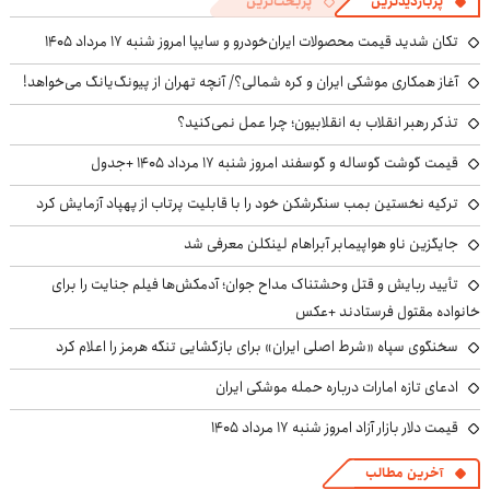
پربازدیدترین
پربحث‌ترین
تکان شدید قیمت محصولات ایران‌خودرو و سایپا امروز شنبه ۱۷ مرداد ۱۴۰۵
آغاز همکاری موشکی ایران و کره شمالی؟/ آنچه تهران از پیونگ‌یانگ می‌خواهد!
تذکر رهبر انقلاب به انقلابیون؛ چرا عمل نمی‌کنید؟
قیمت گوشت گوساله و گوسفند امروز شنبه ۱۷ مرداد ۱۴۰۵ +جدول
ترکیه نخستین بمب سنگرشکن خود را با قابلیت پرتاب از پهپاد آزمایش کرد
جایگزین ناو هواپیمابر آبراهام لینکلن معرفی شد
تأیید ربایش و قتل وحشتناک مداح جوان؛ آدمکش‌ها فیلم جنایت را برای
خانواده مقتول فرستادند +عکس
سخنگوی سپاه «شرط اصلی ایران» برای بازگشایی تنگه هرمز را اعلام کرد
ادعای تازه امارات درباره حمله موشکی ایران
قیمت دلار بازار آزاد امروز شنبه ۱۷ مرداد ۱۴۰۵
آخرین مطالب