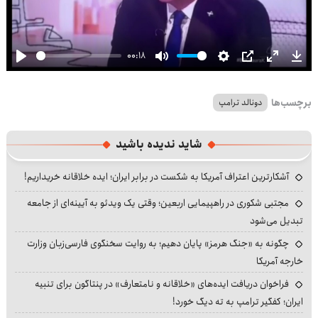
00:18
Play
Mute
Settings
PIP
Enter
Dow
fullscre
برچسب‌ها
دونالد ترامپ
شاید ندیده باشید
آشکارترین اعتراف آمریکا به شکست در برابر ایران؛ ایده خلاقانه خریداریم!
مجتبی شکوری در راهپیمایی اربعین؛ وقتی یک ویدئو به آیینه‌ای از جامعه
تبدیل می‌شود
چگونه به «جنگ هرمز» پایان دهیم؛ به روایت سخنگوی فارسی‌زبان وزارت
خارجه آمریکا
فراخوان دریافت ایده‌های «خلاقانه و نامتعارف» در پنتاگون برای تنبیه
ایران؛ کفگیر ترامپ به ته دیگ خورد!