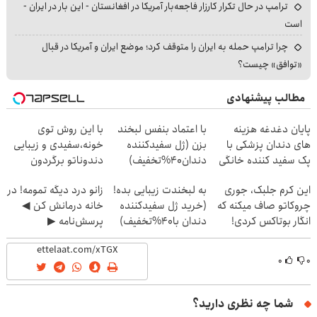
ترامپ در حال تکرار کارزار فاجعه‌بار آمریکا در افغانستان - این بار در ایران -
است
چرا ترامپ حمله به ایران را متوقف کرد؛ موضع ایران و آمریکا در قبال
«توافق» چیست؟
مطالب پیشنهادی
پایان دغدغه هزینه
با اعتماد بنفس لبخند
با این روش توی
های دندان پزشکی با
بزن (ژل سفیدکننده
خونه،سفیدی و زیبایی
پک سفید کننده خانگی
دندان40%تخفیف)
دندوناتو برگردون
(40%off)
این کرم جلبک، جوری
به لبخندت زیبایی بده!
زانو درد دیگه تمومه! در
چروکاتو صاف میکنه که
(خرید ژل سفیدکننده
خانه درمانش کن ◀
انگار بوتاکس کردی!
دندان با40%تخفیف)
پرسش‌نامه ▶
(تخفیف ویژه)
۰
۰
شما چه نظری دارید؟