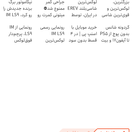
بزرگترین،
لوکس‌ترین
جراحی کمر
نیکاموتور برگ
لوکس‌ترین و
شاسی‌بلند EREV
ممنوع شد⛔
برنده جدیدش را
قوی‌ترین شاسی
در ایران، توسط
میتونی کمرت رو
رو کرد، IM LS9
بلند EREV در در
نیکا موتور
در منزل درمان
رسماً وارد بازار
گردونه شانس
خرید موبایل با
رونمایی رسمی
رونمایی از IM
ایران رونمایی شد
رونمایی شد!
کنی! 👈🏻
ایران شد
بدون پوچ از PS5
اسنپ پی | در ۴
IM LS9
LS9، پرچم‌دار
پرسش‌نامه
تا آیفون17 و بیت
قسط بدون سود
لوکس‌ترین
فوق‌لوکس
کوین 🔥
و کارمزد!
EREV در ایران
EREV وارد بازار
ایران شد