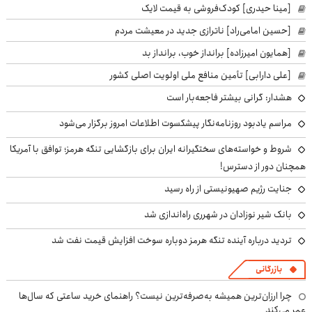
[مینا حیدری] کودک‌فروشی به قیمت لایک
[حسین امامی‌راد] ناترازی جدید در معیشت مردم
[همایون امیرزاده] برانداز خوب، برانداز بد
[علی دارابی] تأمین منافع ملی اولویت اصلی کشور
هشدار: گرانی بیشتر فاجعه‌بار است
مراسم یادبود روزنامه‌نگار پیشکسوت اطلاعات امروز برگزار می‌شود
شروط و خواسته‌های سختگیرانه ایران برای بازگشایی تنگه هرمز؛ توافق با آمریکا
همچنان دور از دسترس!
جنایت رژیم صهیونیستی از راه رسید
بانک شیر نوزادان در شهرری راه‌اندازی شد
تردید درباره آینده تنگه هرمز دوباره سوخت افزایش قیمت نفت شد
بازرگانی
چرا ارزان‌ترین همیشه به‌صرفه‌ترین نیست؟ راهنمای خرید ساعتی که سال‌ها
عمر می‌کند