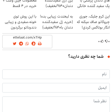
های دندان پزشکی با
بزن (ژل سفیدکننده
محصولات جین وست +
پک سفید کننده خانگی
دندان40%تخفیف)
خرید در 4 قسط
این کرم جلبک، جوری
به لبخندت زیبایی بده!
با این روش توی
چروکاتو صاف میکنه که
(خرید ژل سفیدکننده
خونه،سفیدی و زیبایی
انگار بوتاکس کردی!
دندان با40%تخفیف)
دندوناتو برگردون
(تخفیف ویژه)
(40%off)
۰
۰
شما چه نظری دارید؟