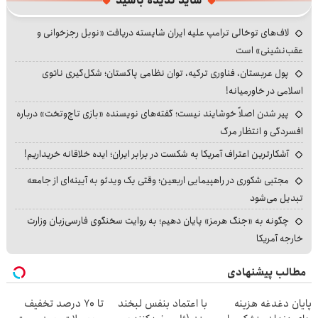
شاید ندیده باشید
لاف‌های توخالی ترامپ علیه ایران شایسته دریافت «نوبل رجزخوانی و
عقب‌نشینی» است
پول عربستان، فناوری ترکیه، توان نظامی پاکستان؛ شکل‌گیری ناتوی
اسلامی در خاورمیانه!
پیر شدن اصلاً خوشایند نیست؛ گفته‌های نویسنده «بازی تاج‌وتخت» درباره
افسردگی و انتظار مرگ
آشکارترین اعتراف آمریکا به شکست در برابر ایران؛ ایده خلاقانه خریداریم!
مجتبی شکوری در راهپیمایی اربعین؛ وقتی یک ویدئو به آیینه‌ای از جامعه
تبدیل می‌شود
چگونه به «جنگ هرمز» پایان دهیم؛ به روایت سخنگوی فارسی‌زبان وزارت
خارجه آمریکا
مطالب پیشنهادی
پایان دغدغه هزینه
با اعتماد بنفس لبخند
تا 70 درصد تخفیف