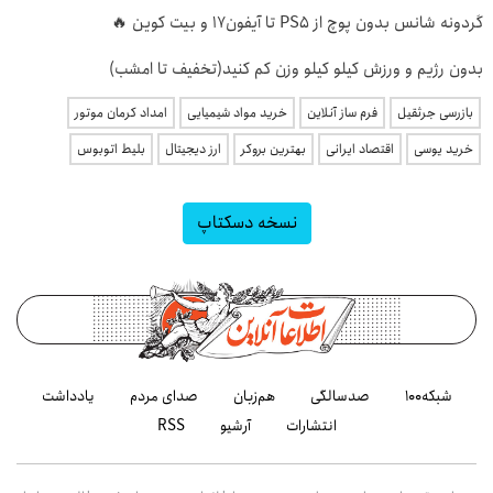
گردونه شانس بدون پوچ از PS5 تا آیفون17 و بیت کوین 🔥
بدون رژیم و ورزش کیلو کیلو وزن کم کنید(تخفیف تا امشب)
بازرسی جرثقیل
فرم ساز آنلاین
خرید مواد شیمیایی
امداد کرمان موتور
خرید یوسی
اقتصاد ایرانی
بهترین بروکر
ارز دیجیتال
بلیط اتوبوس
نسخه دسکتاپ
شبکه۱۰۰
صدسالگی
هم‌زبان
صدای مردم
یادداشت
انتشارات
آرشیو
RSS