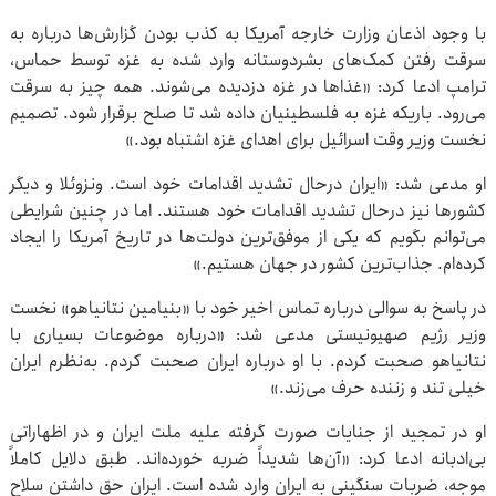
با وجود اذعان وزارت خارجه آمریکا به کذب بودن گزارش‌ها درباره به
سرقت رفتن کمک‌های بشردوستانه وارد شده به غزه توسط حماس،
ترامپ ادعا کرد: «غذاها در غزه دزدیده می‌شوند. همه چیز به سرقت
می‌رود. باریکه غزه به فلسطینیان داده شد تا صلح برقرار شود. تصمیم
نخست وزیر وقت اسرائیل برای اهدای غزه اشتباه بود.»
او مدعی شد: «ایران درحال تشدید اقدامات خود است. ونزوئلا و دیگر
کشورها نیز درحال تشدید اقدامات خود هستند. اما در چنین شرایطی
می‌توانم بگویم که یکی از موفق‌ترین دولت‌ها در تاریخ آمریکا را ایجاد
کرده‌ام. جذاب‌ترین کشور در جهان هستیم.»
در پاسخ به سوالی درباره تماس اخیر خود با «بنیامین نتانیاهو» نخست
وزیر رژیم صهیونیستی مدعی شد: «درباره موضوعات بسیاری با
نتانیاهو صحبت کردم. با او درباره ایران صحبت کردم. به‌نظرم ایران
خیلی تند و زننده حرف می‌زند.»
او در تمجید از جنایات صورت گرفته علیه ملت ایران و در اظهاراتی
بی‌ادبانه ادعا کرد: «آن‌ها شدیداً ضربه خورده‌اند. طبق دلایل کاملاً
موجه، ضربات سنگینی به ایران وارد شده است. ایران حق داشتن سلاح