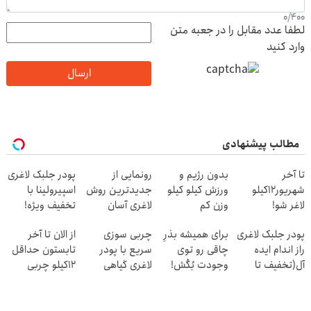
0
/
400
لطفا عدد مقابل را در جعبه متن
وارد کنید
ارسال
مطالب پیشنهادی
تا آخر
بدون رژیم و
رونمایی از
پودر جلبک لاغری
شهریور12کیلو
ورزش کیلو کیلو
جدیدترین روش
اسپیرولینا با
لاغر شو!
وزن کم
لاغری آسان
تخفیف ویژه!
کنید(تخفیف تا
(تخفیف تا
قوی ترین
پودر جلبک لاغری
برای همیشه بذرِ
چربی سوزی
از الان تا آخر
امشب)
امشب)
چربیسوز جهان
راز اندام ایده
چاقی رو توی
سریع با پودر
تابستون حداقل
😊
آل(تخفیف تا
وجودت بُکُش!
لاغری گیاهی
12کیلو چربی
امشب)
میسوزونی