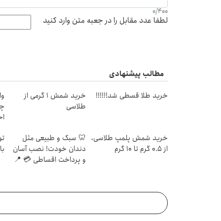
0
/
400
لطفا عدد مقابل را در جعبه متن وارد کنید
مطالب پیشنهادی
خرید طلا قسطی شد!!!!!!
خرید شمش 1 گرمی از
وا
طلاسی
چی
اح
خرید شمش پلمپ طلاسی،
🦷 سبک و طبیعی مثل
تو
از ۰.۵ گرم تا ۱۰ گرم
دندان خودت! نصب آسان
با
و پرداخت اقساطی 💳 📍
تهران