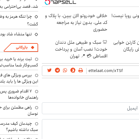
شد، قصد بی‌احترامی به 
هی 800 میلیونی رویا نیست!
خلافی خودروتو الان ببین، با پلاک و
چرا تنگه هرمز به و
کد ملی، بدون نیاز به مراجعه
گشت؟
حضوری
تنها منشاء شاد بو
ن کارتن خوابی
🦷 سبک و طبیعی مثل دندان
بازرگانی
ش رایگان
خودت! نصب آسان و پرداخت
اقساطی 💳 📍 تهران
ثبت برند یا خرید برن
کسب‌وکار شما مناسب‌ت
بررسی ویژگی های فن
این ویژگی ها را باید بلد
۷ اقدام ضروری پس 
راهنمای خانواده‌ها
راهی مطمئن برای ح
نوسان
چیدمان کیف مدرسه؛
سبک داشته باشیم؟