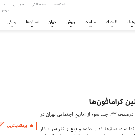
شبکه۱۰۰
صدسالگی
هم‌زبان
صدا
مردم
هنگ
اقتصاد
سیاست
ورزش
جهان
استان‌ها
زندگی
ین گرامافون‌ها
استاد جعفر شهری از سابقه و تاریخچه گرامافون در ایران، درصفحه۳۷۱، جلد سوم از «تاریخ اجتماعی تهران در
پربازدیدترین
بتدا ساعت‌سازها که با دنده و پیچ و فنر سر و کار