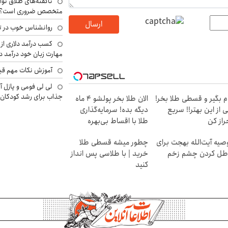
ناگفته‌های طلاق توا
متخصص ضروری است؟
ارسال
روانشناس خوب در ت
کسب درآمد دلاری از 
مهارت زبان خود درآمد د
آموزش نکات مهم قبل 
لی لی فومی و پازل آ
جذاب برای رشد کودکان
م بگیر و قسطی طلا بخر!
الان طلا بخر پولشو 4 ماه
 از این بهتر!! سریع
دیگه بده! سرمایه‌گذاری
راز کن
طلا با اقساط بی‌بهره
صیه آیت‌الله بهجت برای
چطور میشه قسطی طلا
طل کردن چشم زخم
خرید | با طلاسی پس انداز
کنید