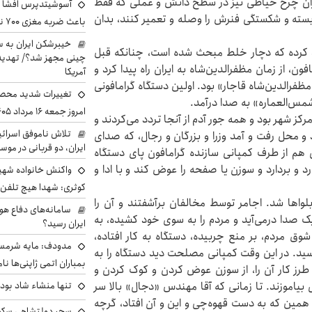
رکاران چرخ خیاطی نیز در سطح دانش و عملی که فقط
آسوشیتدپرس افشا ک
 بسته و شکستگی فنرش را وصله و تعمیر کنند، بدان
باعث ضربه مغزی ۷۰۰ نظامی آمریکایی شد
خیبرشکن ایران به س
یاد کرده که دچار خلط مبحث شده است، چنانکه قبل
چینی مجهز شد؟/ تهدید 
فون، از زمان مظفرالدین‌شاه به ایران راه پیدا کرد و
آمریکا
فرالدین‌شاه قاجار» بود. اولین دستگاه گرامافونی
تغییرات شدید محصو
شمس‌العماره» به ‌صدا درآمد.
امروز جمعه ۱۶ مرداد ۱۴۰۵ را ببینند
ز شهر بود و همه جور آدم از آنجا تردد می‌کردند و
تلاش ناموفق اسرائی
 و محل رفت و آمد وزرا و بزرگان و رجال، که صدای
ایران، دو قربانی در موس
 هم از طرف کمپانی سازنده گرامافون پای دستگاه
 و بردارد و سوزن یا صفحه را عوض کند و با ادا و
واکنش خانواده شهید 
کوثری: شهدا هیچ تلفن 
اها شد. اجامر توسط مخالفان برآشفتند و آن ‌را
سامانه‌های دفاع هو
صدا درمی‌آید و مردم را به ‌سوی خود کشیده، به
ایران رسید؟
شوق مردم، بر منع چربیده، دستگاه به کار افتاده،
مدودف: مایه شرمسا
سید. در این وقت کمپانی مصلحت دید دستگاه را به
بمباران اتمی ژاپنی‌ها نام
رز کار آن را، از سوزن عوض کردن و کوک کردن و
بیاموزند. تا زمانی که آقا مهندس «دجال» بالا سر
تنها منشاء شاد بو
 همین که به دست قهوه‌چی و این و آن افتاد، گرچه
سحر دولتشاهی سکو