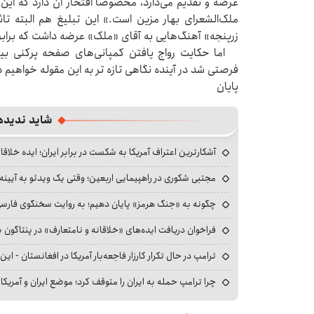
عرضه و تقدیم می‌دارد، مخصوصا افتخار آن دارد که ای
ملک‌الشعرای بهار مزین است.» این تبلیغ هم البته تاث
زرپنجه» آهنگ‌هایی به آقای «ملک» عرضه داشت که برابر آ
اما حکایت رواج یافتن کمپانی‌های صفحه پرکنی بیش
فرصتی شد در آینده نگاهی تازه تر به این مقوله خواهیم
پایان
شاید ندیده
آشکارترین اعتراف آمریکا به شکست در برابر ایران؛ ایده خلاقا
مجتبی شکوری در راهپیمایی اربعین؛ وقتی یک ویدئو به آیینه‌
چگونه به «جنگ هرمز» پایان دهیم؛ به روایت سخنگوی فارسی‌ز
فراخوان دریافت ایده‌های «خلاقانه و نامتعارف» در پنتاگون بر
ترامپ در حال تکرار کارزار فاجعه‌بار آمریکا در افغانستان - این 
چرا ترامپ حمله به ایران را متوقف کرد؛ موضع ایران و آمریک