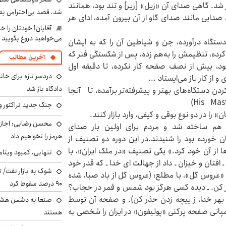
شد. گاهی صدای آن «زیل» [زیر] و تند بود، همانند
شد، قصد بی‌احترامی به 
ایی مانند صدای گاو از آن بیرون آمده، ادای هر
آقایان! خودتان را 
می‌خواهید دروغ بگویید
دستگاه درآورده، جن و شیاطین آن ‌را که به ایشان
 کرده، تنظیمش را به‌هم زده، پس از شکستگی فنر که
آخرین مطالب
 بود، بیش از نصف صفحه کار نکرده، تا دقیقه اول
دردسر تازه برای خانو
 از کار باز می‌ایستاد ...
دادگاه باز شد
دن دستگاه‌های بهتر و پیشرفته‌تر برآمده، تا آنجا
جنگ جدید تراکتور و
را در دو نوع بوقی و کیفی، وارد بازار کنند.
محسن رضایی: اجازه 
ه هم ساخته شد و مردم برای اولین بار صدای
هرمز را نخواهیم داد
ان خورده بود را شنیدند.در این دوره دو تصنیف از
ا از آن خود کرد.» یکی تصنیف «در ملک ایران»، با
تنهایی، کمبود ویتام
 افتان و خیزان ـ داد از جهالت ای خدا ـ که قدر خود
شوک به بازار نفت/ ت
ف «عروس گل»، با مطلع: (عروس گل از باد صبا، شده
۹۰ درصد سقوط کرد
حذر کن. ـ دیده کسی هرگز بود شمس و قمر در حجاب؟
م بهر خدا، ز پیچه زدن حذر کن). و صفحه آن توسط
صنعا به دشمن هشدار
کمپانی صفحه پرکنی «پولیفون» در ایران را شخصی به
هستند