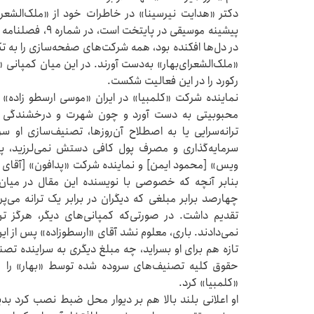
دکتر «هدایت نیرسینا» در خاطرات خود از «ملک‌الشعرای
پیشینه موسیقی در 
در دل‌ها افکنده بود، همه شرکت‌های صفحه‌سازی را به تک
«ملک‌الشعرای‌بهار» به‌دست آورند. در این میان کمپانی 
رکورد را در این فعالیت شکست.
نماینده شرکت «کلمبیا» در ایران «موسی ارسطو زاده» بو
محبوبیتی به ‌دست آورد و چون شهرت و درخشندگی «
ترانه‌سرایی یا به اصطلاح آن‌روزها، تصنیف‌سازی او سرا
سرمایه‌گذاری و مصرف پول کافی دستش نمی‌لرزید، پی
ویس» [محمود ایمن] و نماینده شرکت «پدافون» [آقای مبی
بنابر آنچه که خصوصی با نویسنده این مقال در میان 
چهارصد برابر مبلغی که دیگران در برابر یک ترانه می‌
تقدیم داشت. در صورتی‌که کمپانی‌های دیگر، هرگز ت
نمی‌دادند. باری، معلوم نشد آقای «ارسطوزاده» پس از 
تازه هم برای او بسراید، چه مبلغ دیگری به سراینده تص
حقوق کلیه تصنیف‌های سروده شده توسط «بهار» را 
«کلمبیا» کرد.
او اعلانی بلند بالا هم بر دیوار محل ضبط نصب کرد ب