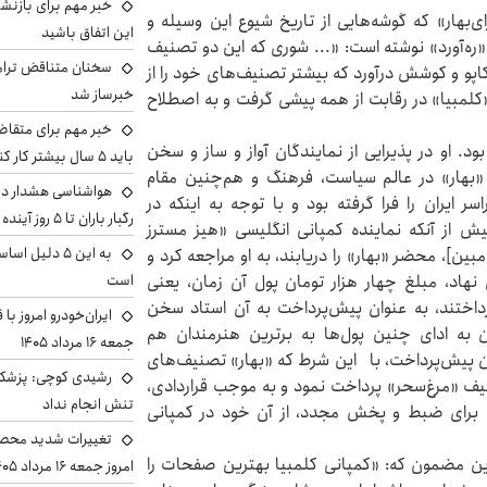
خبر مهم برای بازنش
‌بهار» که گوشه‌هایی از تاریخ شیوع این وسیله و
این اتفاق باشید
پایتخت است، در شماره ۹، فصلنامه «ره‌آورد» نوشته است: «... شوری که این دو تصنیف
سخنان متناقض ترامپ 
اپو و کوشش درآورد که بیشتر تصنیف‌های خود را از
خبرساز شد
«کلمبیا» در رقابت از همه پیشی گرفت و به اصطلاح
خبر مهم برای متقاض
د. او در پذیرایی از نمایندگان آواز و ساز و سخن
باید ۵ سال بیشتر کار کنند
بهار» در عالم سیاست، فرهنگ و هم‌چنین مقام
هواشناسی هشدار داد
سر ایران را فرا گرفته بود و با توجه به اینکه در
رگبار باران تا ۵ روز آینده
ش از آنکه نماینده کمپانی انگلیسی «هیز مسترز
به این ۵ دلیل
ن]، محضر «بهار» را دریابند، به او مراجعه کرد و
نهاد، مبلغ چهار هزار تومان پول آن زمان، یعنی
است
پرداختند، به ‌عنوان پیش‌پرداخت به آن استاد سخن
ایران‌خودرو امروز با
ن به ادای چنین پول‌ها به برترین هنرمندان هم
جمعه ۱۶ مرداد ۱۴۰۵
این پیش‌پرداخت، با این شرط که «بهار» تصنیف‌های
رشیدی کوچی: پزشکیا
نیف «مرغ‌سحر» پرداخت نمود و به ‌موجب قراردادی،
تنش انجام نداد
برای ضبط و پخش مجدد، از آن خود در کمپانی
تغییرات شدید محصو
دین مضمون که: «کمپانی کلمبیا بهترین صفحات را
امروز جمعه ۱۶ مرداد ۱۴۰۵ را ببینند