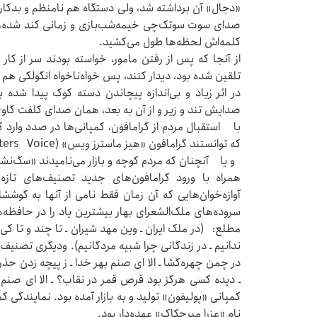
«دجال» آن برداشته شد، ولی دستگاه هم نامنظم و بدکار 
صدای سوت سوتک‌چی خیمه‌شب‌بازی و زمانی کند شده، صد
کلمه‌اش لحظه‌ها طول می‌کشید.
از آنجا که پس از رفتن مامور، خواسته بودند سر از کار 
تلقین شده بود، دیدار کنند، پس خواه‌ناخواه انگولکی هم
در اثر زیاد و بی‌اندازه پیچاندن دسته کوک پیدا شده
صدایش تند و زیر و از آن به بعد، همان صدای کلفت گاوی و
با استقبال مردم از گرامافون، کمپانی‌ها در صدد وارد کر
که توانستند گرامافون «هیز ماسترز ویس» (His Masters Voice)
و یا آنچنان که مردم کوچه و بازار می‌نامیدند «سگ‌نشان» 
همراه با ورود گرامافون‌های جدید تصنیف‌های تاز
آوازه‌خوان‌هایی که آن زمان فقط نامی از آنها به ‌گوشش
سروده‌های ملک‌الشعرای بهار بیشترین یاد را در حافظه‌ه
مطلع: (در ملک ایران ـ وین مهد شیران ـ تا چند و تا کی ـ
ندانیم ـ در زندگانی چرا شبیه مردگانیم). ودیگری تصنی
در چمن چهره‌گشا ـ الا ‌ای صنم بهر خدا ـ ز پیچه زدن 
ـ دیده کسی هرگز بود قرص قمر در نقاب؟ ـ الا ‌ای صن
کمپانی «پولیفون» تولید و به بازار آمده بود. نمایندگی 
‌نام «عزرا میرحکاک» عهده‌دار بود.