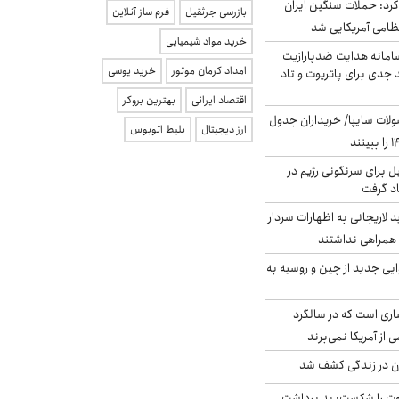
رد: حملات سنگین ایران
بازرسی جرثقیل
فرم ساز آنلاین
خرید مواد شیمیایی
امانه هدایت ضدپارازیت
امداد کرمان موتور
خرید یوسی
جدی برای پاتریوت و تاد
اقتصاد ایرانی
بهترین بروکر
لات سایپا/ خریداران جدول
ارز دیجیتال
بلیط اتوبوس
ل برای سرنگونی رژیم در
اد گرفت
لاریجانی به اظهارات سردار
همراهی نداشتند
ایی جدید از چین و روسیه به
ری است که در سالگرد
ی از آمریکا نمی‌برند
دن در زندگی کشف شد
ت را شکست: بد برداشت