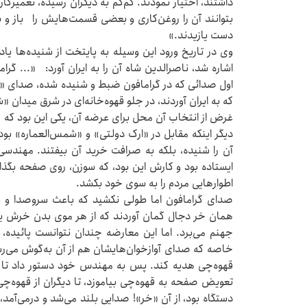
داشتند، اختیار نمودند. کم‌کم به دیگران رسیده، تعمی
بتوانند آن ‌را روغن‌کاری و بعضی قسمت‌هایش را باز و
دست یازیدند.»
وی در تاریخ ورود این وسیله به پایتخت از شنیده‌ها 
اشاره شد، ناصرالدین شاه آن را به ایران آورد: «... گراما
اول صدائی که در گرامافون ضبط و شنیده شده، صدای «مظ
که به ایران آوردند، در جلو قهوه‌خانه‌ای در شرق میدان «
غرض از انتخاب آن محل برای عرضه آن، یکی این بود که مرک
دیگر اینکه مقابل در «ارک دولتی» و «شمس‌العماره» بود
آن را شنیده، بلکه به صرافت خرید آن بیفتند. مهندسی
ایستاده بود و کارش این بود، که سوزن، روی صفحه بگذارد
اطوارهایی مردم را به ‌سوی خود بکشد.
صدای گرامافون اما طولی نکشید که باعث سروصدا و بلو
همان خر دجال گمان آوردند که از هر موی بدن خرش یک 
جهنم می‌برد. اما این معارضه چندان نتوانست پائیده، 
خاصه که صدای آوازخوان‌هایشان هم از آن به‌گوش می‌ر
قهوه‌چی هدیه کند. پس به مهندس خود دستور داد تا ط
تعویض صفحه به قهوه‌چی بیاموزد، تا دیگران از قهوه‌چی 
دستگاه بود، از آن «خر»! صدایی بلند می‌شد و درمی‌آمد،