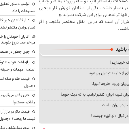
ن صفحات به اشعار ادیب و شاعر بزرگ معاصر جناب
ترامپ دستور تحقیق 
یر بسیار داشت. یکی از استادان نوازش تار «یحیی
تسلیحات را داد
نها ترانه‌هایی برای این شرکت بسراید.»
کنار گذاشتن خبرنگار
‌از آن است که دراین مقال مختصر بگنجد و اگر
تصاویرشان منتشر نشد
 داشت.
آقایان! خودتان را 
می‌خواهید دروغ بگویید
 باشید
چین چطور در صنعت
بازداشت فرد مشکوک 
نه خریداریم!
اسلحه، مهمات و جلیق
ای از جامعه تبدیل می‌شود
بان وزارت خارجه آمریکا
+جدول
ای تنبیه ایران؛ کفگیر ترامپ به ته دیگ خورد!
حتی وقتی می‌گوییم م
مذاکره هستیم!
بار در ایران - است
ا در قبال «توافق» چیست؟
قیمت‌ها ریخت؟ +جدول
سحر دولتشاهی سکو