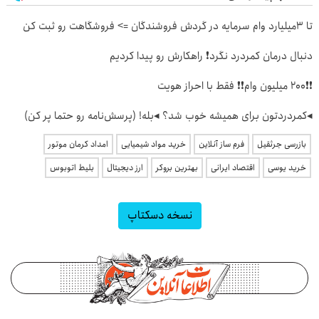
تا 3میلیارد وام سرمایه در گردش فروشندگان => فروشگاهت رو ثبت کن
دنبال درمان کمردرد نگرد❗ راهکارش رو پیدا کردیم
❗❗200 میلیون وام❗❗ فقط با احراز هویت
◂کمردردتون برای همیشه خوب شد؟ ◂بله! (پرسش‌نامه رو حتما پر کن)
بازرسی جرثقیل
فرم ساز آنلاین
خرید مواد شیمیایی
امداد کرمان موتور
خرید یوسی
اقتصاد ایرانی
بهترین بروکر
ارز دیجیتال
بلیط اتوبوس
نسخه دسکتاپ