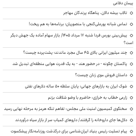
پیمان دفاعی
تالاب بیشه دالان، پناهگاه پرندگان مهاجر
تماس شبانه پورعلی‌گنجی با منصوریان؛ برنامه‌ها به هم ریخت!
پیش‌بینی بورس فردا شنبه ۱۷ مرداد ۱۴۰۵/ بازار سهام آماده یک جهش دیگر
است؟
چند میلیون ایرانی بالای ۴۵ سال مجرد ماندند؛ پشت‌پرده چیست؟
پاکستان چگونه - در حضور هند - به یک قدرت هوایی منطقه‌ای تبدیل شد
داستان فروش موی زنان چیست؟
شوک ایران به بازارهای جهانی؛ پایان سلطه ۵۰ ساله دلارهای نفتی
زارعی خطاب به خرازی: حاضرم با وضو شلاقت بزنم
سخنگوی کمیسیون امنیت ملی مجلس: تفاهم تنگه هرمز به مرحله نهایی رسید
دلال‌ها جای داروخانه را گرفتند/ داروهای کمیاب سر از بازار سیاه درآوردند
پیام تسلیت رئیس بنیاد ایران‌شناسی برای درگذشت روزنامه‌نگار پیشکسوت