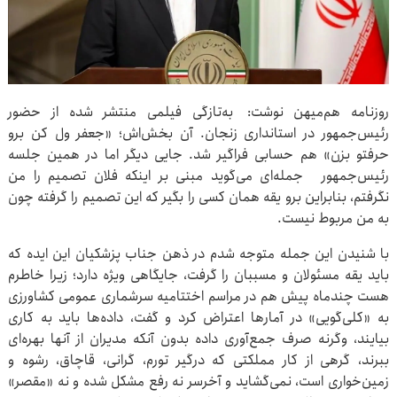
روزنامه هم‌میهن نوشت: به‌تازگی فیلمی منتشر شده از حضور
رئیس‌جمهور در استانداری زنجان. آن بخش‌اش؛ «جعفر ول کن برو
حرفتو بزن» هم حسابی فراگیر شد. جایی دیگر اما در همین جلسه
رئیس‌جمهور جمله‌ای می‌گوید مبنی بر اینکه فلان تصمیم را من
نگرفتم، بنابراین برو یقه همان کسی را بگیر که این تصمیم را گرفته چون
به من مربوط نیست.
با شنیدن این جمله متوجه شدم در ذهن جناب پزشکیان این ایده که
باید یقه مسئولان و مسببان را گرفت، جایگاهی ویژه دارد؛ زیرا خاطرم
هست چندماه پیش هم در مراسم اختتامیه سرشماری عمومی کشاورزی
به «کلی‌گویی‌» در آمارها اعتراض کرد و گفت، داده‌ها باید به کاری
بیایند، وگرنه صرف جمع‌آوری داده بدون آنکه مدیران از آنها بهره‌ای
ببرند، گرهی از کار مملکتی که درگیر تورم، گرانی، قاچاق، رشوه‌ و
زمین‌خواری است، نمی‌گشاید و آخرسر نه رفع مشکل شده و نه «مقصر»