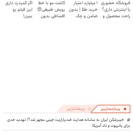
فروشگاه حضوری
۱ میلیارد اعتبار
کاشت مو با خط
اگر کمردرد داری
بده 🎯
یا اینترنتی داری؟
خرید طلا | بدون
رویش طبیعی😍
این فیلم رو
راحت محصول و
ضامن و چک
اقساطی بدون
ببین!
خدماتت رو
بهره
◗پرسش‌نامه رو
بفروش
پر کن◖
پربازدیدترین
پربحث‌ترین
خیبرشکن ایران به سامانه هدایت ضدپارازیت چینی مجهز شد؟/ تهدید جدی
برای پاتریوت و تاد آمریکا