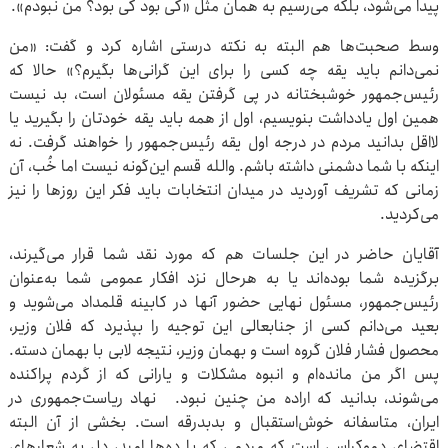
پیدا می‌شود، بلکه می‌رسیم به همان مثل «کی بود کی بود؟ من نبودم».
وسط صحبت‌ها هم البته به نکته درستی اشاره کرد و گفت: «من
نمی‌دانم باید یقه چه کسی را برای این گرانی‌ها بگیرم؟» حالا که
رئیس‌جمهور خوشبختانه در پی گرفتن یقه مسئولان است، بد نیست
همین اول یادداشت بنویسیم، اول از همه باید یقه خودتان را بگیرید یا
لااقل بدانید مردم در درجه اول یقه رئیس‌جمهور را خواهند گرفت. نه
اینکه با شما دشمنی داشته باشم. والله قسم این‌گونه نیست اما خُب، آن
زمانی که تشریف آوردید در میدان انتخابات باید فکر این روزها را نیز
می‌کردید.
آقایان حاضر در این جلسات هم که مورد نقد شما قرار می‌گیرند،
برگزیده شما بوده‌اند یا به هرحال نزد افکار عمومی شما به‌عنوان
رئیس‌جمهور، مسئول نهایی حضور آنها در کابینه قلمداد می‌شوید و
بعید می‌دانم کسی از جنابعالی این توجیه را بپذیرد که فلان وزیر،
محصول فشار فلان گروه است و بهمان وزیر، نتیجه لابی با بهمان دسته.
پس اگر من مانده‌ام و انبوه مشکلات و یارانی که از گردم پراکنده
می‌شوند، بدانید که اراده من چنین نبود. نهاد ریاست‌جمهوری در
ایران، متاسفانه خوش‌استقبال و بدبدرقه است. بخشی از آن البته
اقتضای دموکراسی است که مردمی که با ده‌ها امید، دل به شعارهای