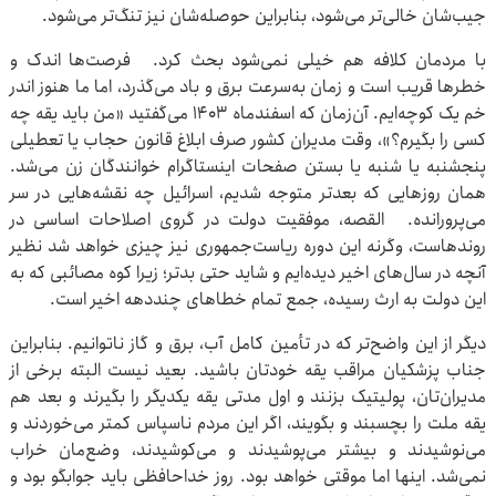
جیب‌شان خالی‌تر می‌شود، بنابراین حوصله‌شان نیز تنگ‌تر می‌شود.
با مردمان کلافه هم خیلی نمی‌شود بحث کرد. فرصت‌ها اندک و
خطرها قریب است و زمان به‌سرعت برق و باد می‌گذرد، اما ما هنوز اندر
خم یک کوچه‌ایم. آن‌زمان که اسفندماه ۱۴۰۳ می‌گفتید «من باید یقه چه
کسی را بگیرم؟»، وقت مدیران کشور صرف ابلاغ قانون حجاب یا تعطیلی
پنجشنبه یا شنبه یا بستن صفحات اینستاگرام خوانندگان زن می‌شد.
همان روزهایی که بعدتر متوجه شدیم، اسرائیل چه نقشه‌هایی در سر
می‌پرورانده. القصه، موفقیت دولت در گروی اصلاحات اساسی در
روندهاست، وگرنه این دوره ریاست‌جمهوری نیز چیزی خواهد شد نظیر
آنچه در سال‌های اخیر دیده‌ایم و شاید حتی بدتر؛ زیرا کوه مصائبی که به
این دولت به ارث رسیده، جمع تمام خطاهای چنددهه اخیر است.
دیگر از این واضح‌تر که در تأمین کامل آب، برق و گاز ناتوانیم. بنابراین
جناب پزشکیان مراقب یقه خودتان باشید. بعید نیست البته برخی از
مدیران‌تان، پولیتیک بزنند و اول مدتی یقه یکدیگر را بگیرند و بعد هم
یقه ملت را بچسبند و بگویند، اگر این مردم ناسپاس کمتر می‌خوردند و
می‌نوشیدند و بیشتر می‌پوشیدند و می‌کوشیدند، وضع‌مان خراب
نمی‌شد. اینها اما موقتی خواهد بود. روز خداحافظی باید جوابگو بود و