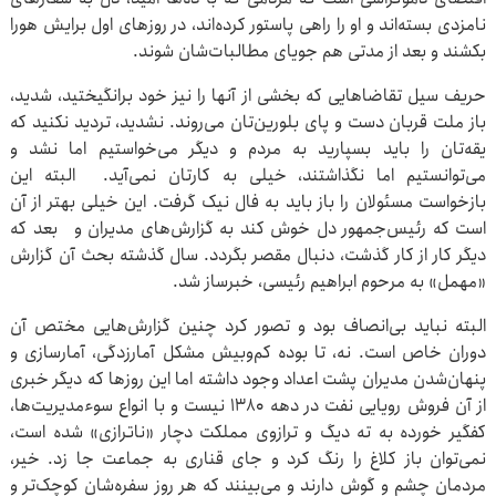
نامزدی بسته‌اند و او را راهی پاستور کرده‌اند، در روزهای اول برایش هورا
بکشند و بعد از مدتی هم جویای مطالبات‌شان شوند.
حریف سیل تقاضاهایی که بخشی از آنها را نیز خود برانگیختید، شدید،
باز ملت قربان دست و پای بلورین‌تان می‌روند. نشدید، تردید نکنید که
یقه‌تان را باید بسپارید به مردم و دیگر می‌خواستیم اما نشد و
می‌توانستیم اما نگذاشتند، خیلی به کارتان نمی‌آید. البته این
بازخواست مسئولان را باز باید به فال نیک گرفت. این خیلی بهتر از آن
است که رئیس‌جمهور دل خوش کند به گزارش‌های مدیران و بعد که
دیگر کار از کار گذشت، دنبال مقصر بگردد. سال گذشته بحث آن گزارش
«مهمل» به مرحوم ابراهیم رئیسی، خبرساز شد.
البته نباید بی‌انصاف بود و تصور کرد چنین گزارش‌هایی مختص آن
دوران خاص است. نه، تا بوده کم‌وبیش مشکل آمارزدگی، آمارسازی و
پنهان‌شدن مدیران پشت اعداد وجود داشته اما این روزها که دیگر خبری
از آن فروش رویایی نفت در دهه ۱۳۸۰ نیست و با انواع سوءمدیریت‌ها،
کفگیر خورده به ته دیگ و ترازوی مملکت دچار «ناترازی» شده است،
نمی‌توان باز کلاغ را رنگ کرد و جای قناری به جماعت جا زد. خیر،
مردمان چشم و گوش دارند و می‌بینند که هر روز سفره‌شان کوچک‌تر و