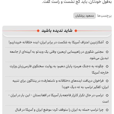
به‌قول‌ خودتان، باید کج نشست و راست گفت.
برچسب‌ها
مسعود پزشکیان
شاید ندیده باشید
آشکارترین اعتراف آمریکا به شکست در برابر ایران؛ ایده خلاقانه خریداریم!
مجتبی شکوری در راهپیمایی اربعین؛ وقتی یک ویدئو به آیینه‌ای از جامعه
تبدیل می‌شود
چگونه به «جنگ هرمز» پایان دهیم؛ به روایت سخنگوی فارسی‌زبان وزارت
خارجه آمریکا
فراخوان دریافت ایده‌های «خلاقانه و نامتعارف» در پنتاگون برای تنبیه
ایران؛ کفگیر ترامپ به ته دیگ خورد!
ترامپ در حال تکرار کارزار فاجعه‌بار آمریکا در افغانستان - این بار در ایران -
است
چرا ترامپ حمله به ایران را متوقف کرد؛ موضع ایران و آمریکا در قبال