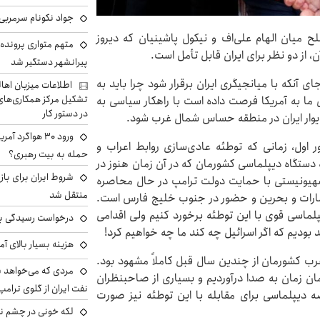
جواد نکونام سرمربی 
 میان الهام علی‌اف و نیکول پاشینیان که دیروز
متهم متواری پرونده ا
 از دو نظر برای ایران قابل تأمل است.
پیرانشهر دستگیر شد
 آنکه با میانجیگری ایران برقرار شود چرا باید به
اطلاعات میزبان اها
تشکیل مرکز همکاری‌های ر
 ما به آمریکا فرصت داده است با راهکار سیاسی به
در دستور کار
 دیوار ایران در منطقه حساس شمال غرب شود.
ورود ۳۰ هواگرد
 اول، زمانی که توطئه عادی‌سازی روابط اعراب و
حمله به بیت رهبری؟
ه دستگاه دیپلماسی کشورمان که در آن زمان هنوز در
شروط ایران برای باز
م صهیونیستی با حمایت دولت ترامپ در حال محاصره
منتقل شد
 امارات و بحرین و حضور در جنوب خلیج فارس است.
یپلماسی قوی با این توطئه برخورد کنیم ولی اقدامی
درخواست رسیدگی به 
بودیم که اگر اسرائیل چه کند ما چه خواهیم کرد!
هزینه بسیار بالای آ
ب کشورمان از چندین سال قبل کاملاً مشهود بود.
مردی که می‌خواهد 
ان زمان به صدا درآوردیم و بسیاری از صاحبنظران
نفت ایران از گلوی ترامپ
ه دیپلماسی برای مقابله با این توطئه نیز صورت
لکه خونی در چشم نگ