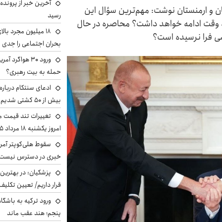
آخرین خبر از پرونده
ان و ارمنستان نوشت: مهم‌ترین سؤال این
رسید
ه وقت ادامه خواهد داشت؟ محاصره در حال
ی فرا نرسیده است؟
بحران اجتماعی را جدی 
ورود ۳۰ هواگرد
حمله به بیت رهبری؟
ادعای سنتکام درباره
بیش از ۵۰ کشتی شدیم!
تغییرات تند قیمت مح
امروز یکشنبه ۱۸ مرداد ۱۴۰۵ +جدول
سقوط هلی‌کوپتر آمر
خبری در دسترس نیست
پزشکیان‌: در بهترین
قرار داریم/ تعیین تکل
ورود ترکیه به باشگا
پنجم؛ هند عقب ماند