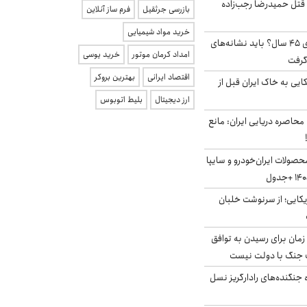
 قتل حمیدرضا رجب‌زاده
بازرسی جرثقیل
فرم ساز آنلاین
خرید مواد شیمیایی
۱۸ میلیون مجرد بالای ۴۵ سال؟ باید نشانه‌های
امداد کرمان موتور
خرید یوسی
گرفت
اقتصاد ایرانی
بهترین بروکر
 آمریکایی به خاک ایران قبل از
ارز دیجیتال
بلیط اتوبوس
 محاصره دریایی ایران: مانع
صولات ایران‌خودرو و سایپا
یکایی؛ از سرنوشت خلبان
 زمان برای رسیدن به توافق
یف جنگ با دولت نیست
ه جنگنده‌های رادارگریز نسل