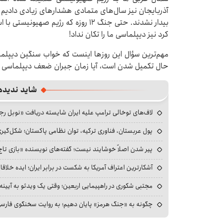
آذربایجان نیز سال‌های متمادی هشدارهای زیادی دادیم
بیدار نشدند. حتی جنگ ۱۲ روزه که رژیم 
کرد نیز دیپلماسی ما را تکان نداد!
مهم‌ترین سؤال این روزها اینست که خواب سنگین دیپلم
حال تکمیل شدن است، آیا زمان جبران ضعف دیپلماسی ف
شاید ندیده
لاف‌های توخالی ترامپ علیه ایران شایسته دریافت «نوبل ر
پول عربستان، فناوری ترکیه، توان نظامی پاکستان؛ شکل‌گیری
پیر شدن اصلاً خوشایند نیست؛ گفته‌های نویسنده «بازی تاج
آشکارترین اعتراف آمریکا به شکست در برابر ایران؛ ایده خلاقا
مجتبی شکوری در راهپیمایی اربعین؛ وقتی یک ویدئو به آیینه‌
چگونه به «جنگ هرمز» پایان دهیم؛ به روایت سخنگوی فارسی‌ز