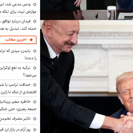
ونس مدعی شد: ایران 
عوارض تردد برای تنگه ه
فیدان درباره توافق 
حمله کند، تبدیل به هد
آخرین مطالب
بایدن؛ مردی که ترا
را «نه»!
ترکیه به نفع اوکرای
می‌شود؟
حماقت ترامپ با شرق
اقتصادی از تنگه تا ژاپن
خاطره سفیر بریتانیا 
جمعه رهبری؛ حتی جنگید
تاثیر مصرف تخم‌مرغ
روز آرام در بازار ارز؛