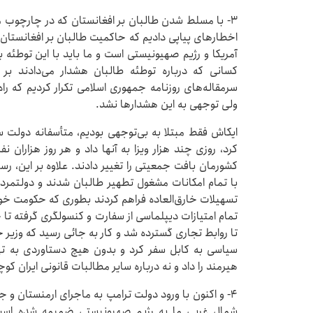
۳- با مسلط شدن طالبان بر افغانستان که در چارچوب 
اخطارهای پیاپی دادیم که حاکمیت طالبان بر افغانستان
آمریکا و رژیم صهیونیستی است و ما باید با این توطئه ب
کسانی که درباره توطئه طالبان هشدار می‌دادند بر 
سرمقاله‌های روزنامه جمهوری اسلامی تکرار کردیم که ر
ولی توجهی به این هشدارها نشد.
ایکاش فقط مبتلا به بی‌توجهی بودیم، متأسفانه دولت سی
کرد، روزی چند هزار ویزا به آنها داد و هر روز هزاران ن
کشورمان بافت جمعیتی را تغییر دادند. علاوه بر این، رس
با تمام امکانات مشغول تطهیر طالبان شدند و دولتمر
تسهیلات خارق‌العاده‌ فراهم کردند بطوری که حکومت 
تمام امتیازات دیپلماسی از سفارت و کنسولگری گرفته تا 
تا روابط تجاری گسترده شد و کار به جائی رسید که وزیر
سیاسی به کابل سفر کرد و بدون هیچ دستاوردی به تهر
هیرمند را داد و نه درباره سایر مطالبات قانونی ایران کو
۴- و اکنون با ورود دولت ترامپ به ماجرای ارمنستان و 
شمال غربی ما به رژیم صهیونیستی ضمیمه شده است.