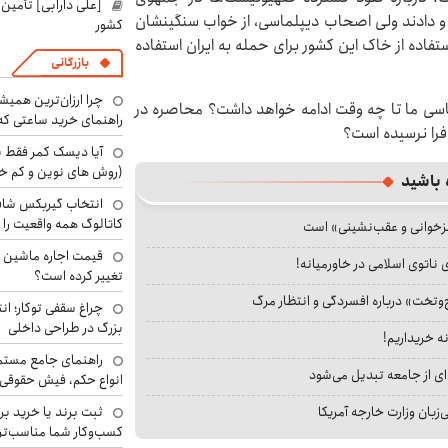
[علی دارابی] تأمین
 و دادند ولی اصحاب دیپلماسی، از خواب سنگینشان
کشور
صهیونیستی با استفاده از خاک این کشور برای حمله به ایران استفاده
بازرگانی
چرا ارزان‌ترین همی
اسی ما تا چه وقت ادامه خواهد داشت؟ محاصره در
راهنمای خرید ساعتی که 
را نرسیده است؟
آیا دیسک کمر فقط ب
(روش های نوین و کم خ
 باشید
انتخاب گیربکس شاف
کاتالوگ همه واقعیت را 
جزخوانی و عقب‌نشینی» است
 ناتوی اسلامی در خاورمیانه!
تغییر کرده است؟
‌وتخت» درباره افسردگی و انتظار مرگ
چراغ سقفی توکار؛ ان
بزرگ در طراحی داخلی
نه خریداریم!
راهنمای جامع مستم
ای از جامعه تبدیل می‌شود
انواع حکم، فیش حقوقی 
ثبت برند یا خرید برن
بان وزارت خارجه آمریکا
کسب‌وکار شما مناسب‌ت