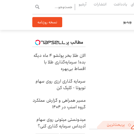
ی
یادداشت
انتشارات
آرشیو
ویدیو
نسخه روزنامه
مطالب پیشنهادی
الان طلا بخر پولشو 4 ماه دیگه
بده! سرمایه‌گذاری طلا با
اقساط بی‌بهره
سرمایه گذاری ارزی روی سهام
تویوتا - کلیک کن
مسیر همراهی و گزارش عملکرد
گروه اسنپ در ۱۴۰۴
میدونستی میتونی روی سهام
پربحث‌ترین
آدیداس سرمایه گذاری کنی؟