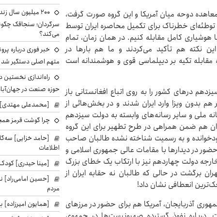
۲۰۰ میلیون سال ز
معاهده دوحه میان آمریکا و این گروه صورت گرفت،
 توطئه‌ای خطرناک برای تکمیل محاصره ایران توسط
می‌کند؟
ا هوشیاری کامل مقابله کنیم. در همان زمان، تمام
این نکته هم تأکید می‌کردند و ما هم بارها در
خبر فوری درباره پرو
اه مقابله تکیه بر دیپلماسی قوی و هوشمندانه است
متهم اصلی دستگیر شد
راه‌اندازی نخستین 
حوزه صنعت در جهان‌آباد
زدهم درهای کشور را به روی اتباع افغانستانی باز
فر هم بدون ویزا وارد ایران شدند و در بخش‌هائی از
[محمدعلی مهتدی] با
انه ملی و سایر رسانه‌های وابسته به دولت سیزدهم
چرا گوشت قرمز همچ
دان هم ضمن همراهی در طرح تطهیر برای این گروه
خودخوانده و به رسمیت شناخته نشده طالبان صاحب
[حامد خزایی] سه‌گا
اطلاعات
حضور در دیدارها با مقامات عالی‌ جمهوری اسلامی و
 خارجه دولت چهاردهم نیز با ارتکاب یک خطای بزرگ
[مینا حیدری] کودک‌
ان برگشت در حالی که طالبان نه حقابه ایران از
[حسین امامی‌راد] ن
چک‌ترین انعطافی نشان داد!
مردم
جمهوری آذربایجان، آمریکا هم برای حضور در مرزهای
[همایون امیرزاده] بر
 درباره نفوذ گسترده صهیونیست‌ها در جمهوی