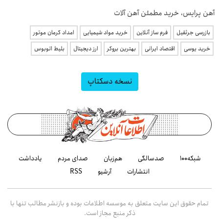
آهن پرایس، خرید مطمئن آهن آلات
بازرسی جرثقیل
فرم ساز آنلاین
خرید مواد شیمیایی
امداد کرمان موتور
خرید یوسی
اقتصاد ایرانی
بهترین بروکر
ارز دیجیتال
بلیط اتوبوس
نسخه دسکتاپ
شبکه۱۰۰
صدسالگی
هم‌زبان
صدای مردم
یادداشت
انتشارات
آرشیو
RSS
تمام حقوق این سایت متعلق به موسسه اطلاعات بوده و بازنشر مطالب تنها با
ذکر منبع مجاز است.