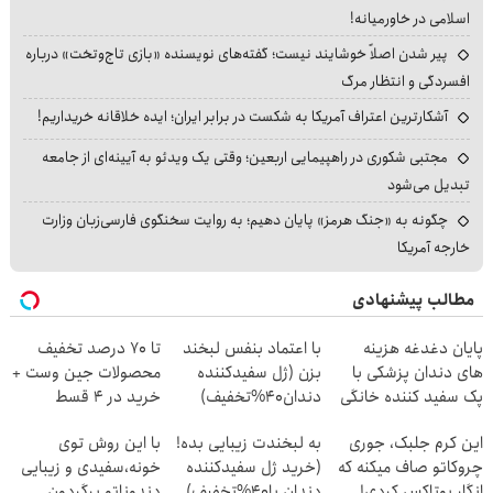
اسلامی در خاورمیانه!
پیر شدن اصلاً خوشایند نیست؛ گفته‌های نویسنده «بازی تاج‌وتخت» درباره
افسردگی و انتظار مرگ
آشکارترین اعتراف آمریکا به شکست در برابر ایران؛ ایده خلاقانه خریداریم!
مجتبی شکوری در راهپیمایی اربعین؛ وقتی یک ویدئو به آیینه‌ای از جامعه
تبدیل می‌شود
چگونه به «جنگ هرمز» پایان دهیم؛ به روایت سخنگوی فارسی‌زبان وزارت
خارجه آمریکا
مطالب پیشنهادی
پایان دغدغه هزینه
با اعتماد بنفس لبخند
تا 70 درصد تخفیف
های دندان پزشکی با
بزن (ژل سفیدکننده
محصولات جین وست +
پک سفید کننده خانگی
دندان40%تخفیف)
خرید در 4 قسط
این کرم جلبک، جوری
به لبخندت زیبایی بده!
با این روش توی
چروکاتو صاف میکنه که
(خرید ژل سفیدکننده
خونه،سفیدی و زیبایی
انگار بوتاکس کردی!
دندان با40%تخفیف)
دندوناتو برگردون