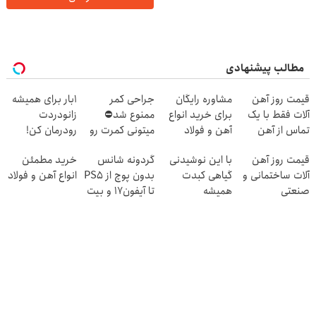
مطالب پیشنهادی
قیمت روز آهن
مشاوره رایگان
جراحی کمر
1بار برای همیشه
آلات فقط با یک
برای خرید انواع
ممنوع شد⛔
زانودردت
تماس از آهن
آهن و فولاد
میتونی کمرت رو
رودرمان کن!
پرایس
در منزل درمان
(تکنولوژی آلمان)
قیمت روز آهن
با این نوشیدنی
گردونه شانس
خرید مطمئن
کنی! 👈🏻
◂پرسشنامه▸
آلات ساختمانی و
گیاهی کبدت
بدون پوچ از PS5
انواع آهن و فولاد
پرسش‌نامه
صنعتی
همیشه
تا آیفون17 و بیت
پرقدرته55%تخفیف
کوین 🔥