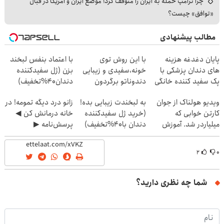
چرا ترامپ حمله به ایران را متوقف کرد؛ موضع ایران و آمریکا در قبال
«توافق» چیست؟
مطالب پیشنهادی
پایان دغدغه هزینه
با این روش توی
با اعتماد بنفس لبخند
های دندان پزشکی با
خونه،سفیدی و زیبایی
بزن (ژل سفیدکننده
پک سفید کننده خانگی
دندوناتو برگردون
دندان40%تخفیف)
(40%off)
ویدیو هولناک از جوان
به لبخندت زیبایی بده!
زانو درد دیگه تمومه! در
کارتن خوابی که
(خرید ژل سفیدکننده
خانه درمانش کن ◀
میلیاردر شد. آموزش
دندان با40%تخفیف)
پرسش‌نامه ▶
رایگان
۲
۰
شما چه نظری دارید؟