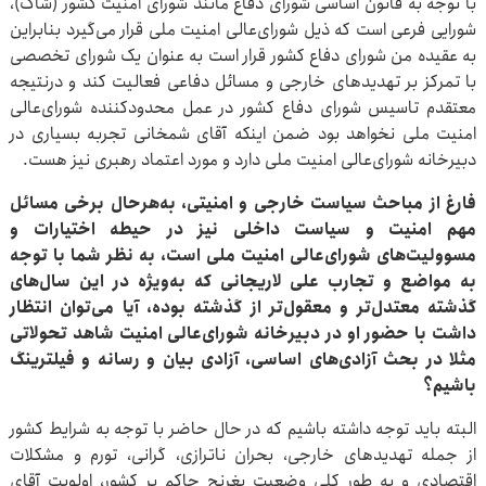
با توجه به قانون اساسی شورای دفاع مانند شورای امنیت کشور (شاک)،
شورایی فرعی است که ذیل شورای‌عالی امنیت ملی قرار می‌گیرد بنابراین
به عقیده من شورای دفاع کشور قرار است به‌ عنوان یک شورای تخصصی
با تمرکز بر تهدیدهای خارجی و مسائل دفاعی فعالیت کند و درنتیجه
معتقدم تاسیس شورای دفاع کشور در عمل محدودکننده شورای‌عالی
امنیت ملی نخواهد بود ضمن اینکه آقای شمخانی تجربه بسیاری در
دبیرخانه شورای‌عالی امنیت ملی دارد و مورد اعتماد رهبری نیز هست.
فارغ از مباحث سیاست خارجی و امنیتی، به‌هرحال برخی مسائل
مهم امنیت و سیاست داخلی نیز در حیطه اختیارات و
مسوولیت‌های شورای‌عالی امنیت ملی است، به نظر شما با توجه
به مواضع و تجارب علی لاریجانی که به‌ویژه در این سال‌های
گذشته معتدل‌تر و معقول‌تر از گذشته بوده، آیا می‌توان انتظار
داشت با حضور او در دبیرخانه شورای‌عالی امنیت شاهد تحولاتی
مثلا در بحث آزادی‌های اساسی، آزادی بیان و رسانه و فیلترینگ
باشیم؟
البته باید توجه داشته باشیم که در حال حاضر با توجه به شرایط کشور
از جمله تهدیدهای خارجی، بحران ناترازی، گرانی، تورم و مشکلات
اقتصادی و به طور کلی وضعیت بغرنج حاکم بر کشور، اولویت آقای