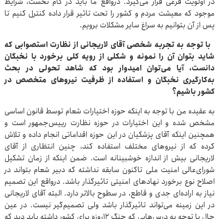
در اولویت فرعی قرار می‌گیرد. درواقع ما باید در گام نخست، شرایط
موجود که معیشت مردم و کشور را تحت تاثیر قرار داده کنترل کنیم تا
پس از آن بتوانیم به سراغ سایر مشکلات برویم.
با توجه به تجربه شخصی آقای لاریجانی از نظارت استصوابی که
شاید بتوان آن را نمونه و شکلی از رویه کلی برخورد با نخبگان
دانست، آیا می‌توان امیدوار بود که شاهد تحولی در بحث
به‌کارگیری نخبگان و استفاده از ظرفیت نیروهای متخصص در
کشور باشیم؟
به عقیده من با توجه به اینکه حوزه اختیارات شعام توسط قانون اساسی
مشخص شده و این اختیارات در حوزه نظارت رییس‌جمهور است و
همچنین اینکه آقای پزشکیان در این حوزه اقداماتی انجام داده و تلاش
کرده که از نیروهای مختلف استفاده کند، چنین انتظاری از آقای
لاریجانی بیش از اندازه خوشبینانه است. ضمن اینکه از زمان تشکیل
شورای‌عالی امنیت ملی تاکنون سابقه نداشته که دبیر شعام بتواند در
اصلاح نوع برخورد نهادهای امنیتی تاثیرگذار باشد. درواقع این تصمیم
نیاز به اراده‌ای جدی و قاطع، در سطوح بالاتر دارد. البته آقای لاریجانی
در این زمینه می‌تواند تاثیرگذار باشد ولی تصمیم‌گیر نیست. در عین
حال با توجه به درس‌هایی که جنگ ۱۲‌روزه برای کشور داشته باید دید که