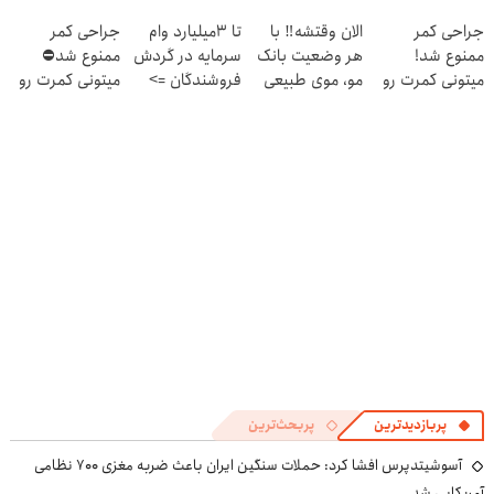
۱۴۰۴
بفروشش
و کارمزد!
جراحی کمر
الان وقتشه‼️ با
تا 3میلیارد وام
جراحی کمر
ممنوع شد!
هر وضعیت بانک
سرمایه در گردش
ممنوع شد⛔
میتونی کمرت رو
مو، موی طبیعی
فروشندگان =>
میتونی کمرت رو
در منزل درمان
بکار!
فروشگاهت رو
در منزل درمان
کنی!
ثبت کن
کنی! 👈🏻
((پرسش‌نامه))
پرسش‌نامه
پربازدیدترین
پربحث‌ترین
آسوشیتدپرس افشا کرد: حملات سنگین ایران باعث ضربه مغزی ۷۰۰ نظامی
آمریکایی شد