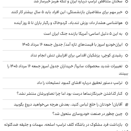
سخنان متناقض ترامپ درباره ایران و تنگه هرمز خبرساز شد
خبر مهم برای متقاضیان بازنشستگی: این افراد باید ۵ سال بیشتر کار کنند
هواشناسی هشدار داد: وزش تندباد، گردوخاک و رگبار باران تا ۵ روز آینده
به این ۵ دلیل اساسی؛ آمریکا بازنده جنگ ایران است
ایران‌خودرو امروز با قیمت‌های تازه آمد/ جدول جمعه ۱۶ مرداد ۱۴۰۵
رشیدی کوچی: پزشکیان اقدامی برای افزایش تنش انجام نداد
تغییرات شدید محصولات سایپا/ خریداران جدول امروز جمعه ۱۶ مرداد ۱۴۰۵ را
ببینند
ترامپ دستور تحقیق درباره افشای کمبود تسلیحات را داد
کنار گذاشتن خبرنگارنماها درست بود اما چرا تصاویرشان منتشر نشد؟
آقایان! خودتان را خلع لباس کنید، بعدش هرچه می‌خواهید دروغ بگویید
چین چطور در صنعت خودروسازی متحول شد؟
بازداشت فرد مشکوک در باشگاه گلف ترامپ؛ اسلحه، مهمات و جلیقه ضدگلوله