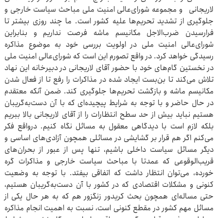
لاریجانی و مجموعه شورای‌عالی امنیت ملی مباحث سیاست خارجی و
جلوگیری از تشدید تحریم‌ها علیه کشور است. ما چند روزی بیشتر تا
فرارسیدن ضرب‌الاجل مکانیسم ماشه فرصت نداریم و بنابراین
شورای‌عالی امنیت ملی در اولویت بررسی خود به موضوع مذاکره
رسیدگی خواهد کرد. در واقع تصورم این است که شورای‌عالی امنیت ملی
در نخستین گام‌های خود با حضور آقای لاریجانی در دبیرخانه این نهاد
تلاش می‌کند تا بن‌بست ایجاد شده در مذاکرات را رفع تا از فعال شدن
مکانیسم ماشه و بازگشت تحریم‌ها جلوگیری کند. ضمن آنکه معتقدم
در حال حاضر و با توجه به شرایط پیچیده‌ای که با آن دست‌به‌گریبان
هستیم نباید بیش از حد سطح انتظارات را از آقای لاریجانی بالا ببریم
بلکه لازم است با دیدگاهی معقول به مسائل نگاه کنیم. درواقع فکر
می‌کنم اگر هم قرار بر گشایشی در مسائلی همچون آزادی‌های اساسی و
دیگر مسائل سیاست داخلی باشیم، تنها پس از عبور از بحران‌های
قریب‌الوقوعی که عمدتا با مباحث سیاست خارجی و مذاکرات گره
خورده، می‌توان انتظار داشت که اتفاقی بیفتد. با توجه به وضعیت
کنونی و مشکلات اقتصادی که در کشور با آن دست‌به‌گریبان هستیم،
حتی مساله‌ای همچون بحث کریدور زنگزور هم که به هر حال یکی از
مسائل مهم کشور در مقطع کنونی است، نسبت به اهمیت انجام مذاکره