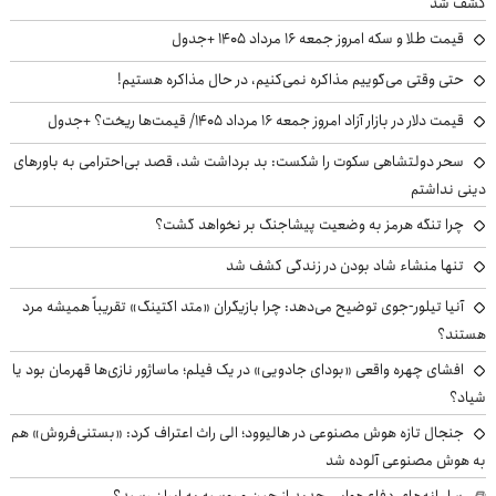
کشف شد
قیمت طلا و سکه امروز جمعه ۱۶ مرداد ۱۴۰۵ +جدول
حتی وقتی می‌گوییم مذاکره نمی‌کنیم، در حال مذاکره هستیم!
قیمت دلار در بازار آزاد امروز جمعه ۱۶ مرداد ۱۴۰۵/ قیمت‌ها ریخت؟ +جدول
سحر دولتشاهی سکوت را شکست: بد برداشت شد، قصد بی‌احترامی به باورهای
دینی نداشتم
چرا تنگه هرمز به وضعیت پیشاجنگ بر نخواهد گشت؟
تنها منشاء شاد بودن در زندگی کشف شد
آنیا تیلور-جوی توضیح می‌دهد: چرا بازیگران «متد اکتینگ» تقریباً همیشه مرد
هستند؟
افشای چهره واقعی «بودای جادویی» در یک فیلم؛ ماساژور نازی‌ها قهرمان بود یا
شیاد؟
جنجال تازه هوش مصنوعی در هالیوود؛ الی راث اعتراف کرد: «بستنی‌فروش» هم
به هوش مصنوعی آلوده شد
سامانه‌های دفاع هوایی جدید از چین و روسیه به ایران رسید؟