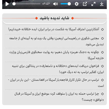
02:56
Play
Mute
Settings
PIP
Enter
Dow
fullscre
شاید ندیده باشید
آشکارترین اعتراف آمریکا به شکست در برابر ایران؛ ایده خلاقانه خریداریم!
مجتبی شکوری در راهپیمایی اربعین؛ وقتی یک ویدئو به آیینه‌ای از جامعه
تبدیل می‌شود
چگونه به «جنگ هرمز» پایان دهیم؛ به روایت سخنگوی فارسی‌زبان وزارت
خارجه آمریکا
فراخوان دریافت ایده‌های «خلاقانه و نامتعارف» در پنتاگون برای تنبیه
ایران؛ کفگیر ترامپ به ته دیگ خورد!
ترامپ در حال تکرار کارزار فاجعه‌بار آمریکا در افغانستان - این بار در ایران -
است
چرا ترامپ حمله به ایران را متوقف کرد؛ موضع ایران و آمریکا در قبال
«توافق» چیست؟