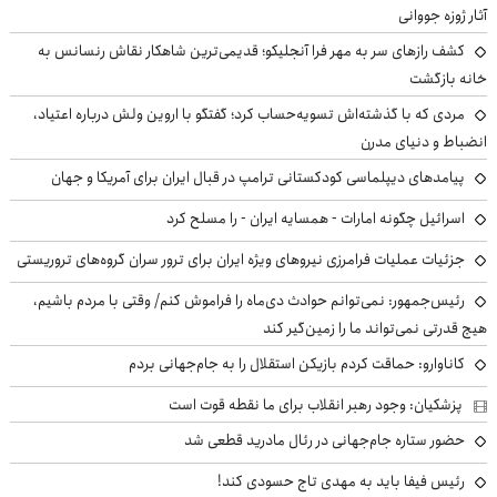
آثار ژوزه جووانی
کشف رازهای سر به مهر فرا آنجلیکو؛ قدیمی‌ترین شاهکار نقاش رنسانس به
خانه بازگشت
مردی که با گذشته‌اش تسویه‌حساب کرد؛ گفتگو با اروین ولش درباره اعتیاد،
انضباط و دنیای مدرن
پیامدهای دیپلماسی کودکستانی ترامپ در قبال ایران برای آمریکا و جهان
اسرائیل چگونه امارات - همسایه ایران - را مسلح کرد
جزئیات عملیات فرامرزی نیروهای ویژه ایران برای ترور سران گروه‌های تروریستی
رئیس‌جمهور: نمی‌توانم حوادث دی‌ماه را فراموش کنم/ وقتی با مردم باشیم،
هیچ قدرتی نمی‌تواند ما را زمین‌گیر کند
کاناوارو: حماقت کردم بازیکن استقلال را به جام‌جهانی بردم
پزشکیان: وجود رهبر انقلاب برای ما نقطه قوت است
حضور ستاره جام‌جهانی در رئال مادرید قطعی شد
رئیس فیفا باید به مهدی تاج حسودی کند!