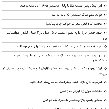
این پیش بینی قیمت طلا تا پایان تابستان ۱۴۰۵ را از دست ندهید
فواید مهم صاف نشستن که باید بدانید
عجیب اما واقعی؛ مغز می‌خواهد چاق بمانیم!
نفوذ جریان بارش‌زا به کشور؛ امشب بارش باران در ۲ استان کشور +هواشناسی
فردا
غریب‌آبادی: آمریکا برای بازگشت به تعهدات برای ایران پیام فرستاده
دو برنامه سرپرستی روزنامه اطلاعات در مشهد برای بهره‌گیری از تجربه
پیشکسوتان
این تورم در ۸۰ سال اخیر بی‌سابقه است/ افزایش نرخ سوخت اوضاع را بحرانی‌تر
می‌کند
اگر موهایتان نازک شده، بهتر است هرچه زودتر اقدام کنید
بازگشت گوزن زرد ایرانی به زاگرس
دستور پلمب پلاژ توسکاسرا رامسر تا رفع نواقص
زیرساخت‌های مرز چیلات با رویکرد اقتصادی طراحی می‌شود