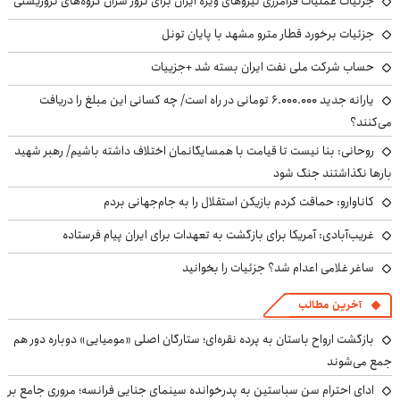
جزئیات عملیات فرامرزی نیروهای ویژه ایران برای ترور سران گروه‌های تروریستی
جزئیات برخورد قطار مترو مشهد با پایان تونل
حساب‌ شرکت ملی نفت ایران بسته شد +جزییات
یارانه جدید ۶.۰۰۰.۰۰۰ تومانی در راه است/ چه کسانی این مبلغ را دریافت
می‌کنند؟
روحانی: بنا نیست تا قیامت با همسایگانمان اختلاف داشته باشیم/ رهبر شهید
بارها نگذاشتند جنگ شود
کاناوارو: حماقت کردم بازیکن استقلال را به جام‌جهانی بردم
غریب‌آبادی: آمریکا برای بازگشت به تعهدات برای ایران پیام فرستاده
ساغر غلامی اعدام شد؟ جزئیات را بخوانید
آخرین مطالب
بازگشت ارواح باستان به پرده نقره‌ای؛ ستارگان اصلی «مومیایی» دوباره دور هم
جمع می‌شوند
ادای احترام سن سباستین به پدرخوانده سینمای جنایی فرانسه؛ مروری جامع بر