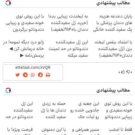
مطالب پیشنهادی
پایان دغدغه هزینه
به لبخندت زیبایی بده!
با این روش توی
های دندان پزشکی با
(خرید ژل سفیدکننده
خونه،سفیدی و زیبایی
پک سفید کننده خانگی
دندان با40%تخفیف)
دندوناتو برگردون
(40%off)
با اعتماد بنفس لبخند
این ژل سفیدکننده
زانو درد دیگه تمومه! در
بزن (ژل سفیدکننده
دندوناتو در حد لمینت
خانه درمانش کن ◀
دندان40%تخفیف)
سفید میکنه
پرسش‌نامه ▶
(40%تخفیف)
۰
۰
مطالب پیشنهادی
با این روش توی
این جعبه ی
حمله به زردی
این ژل
خونه،سفیدی و
جادویی خنده رو
دندان ها با ژل
سفیدکننده
زیبایی دندوناتو
رو لبات حک
سفید کننده
دندوناتو در حد
برگردون(40%off)
میکنه
دندان!
لمینت سفید
فقط تا امشب
مسیر همراهی و
با این دمنوش
فرصت ویژه! با
خرید40%تخفیف
خرید40%تخفیف
میکنه(40%تخفیف)