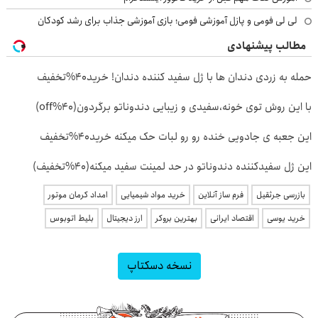
لی لی فومی و پازل آموزشی فومی؛ بازی آموزشی جذاب برای رشد کودکان
مطالب پیشنهادی
حمله به زردی دندان ها با ژل سفید کننده دندان! خرید40%تخفیف
با این روش توی خونه،سفیدی و زیبایی دندوناتو برگردون(40%off)
این جعبه ی جادویی خنده رو رو لبات حک میکنه خرید40%تخفیف
این ژل سفیدکننده دندوناتو در حد لمینت سفید میکنه(40%تخفیف)
بازرسی جرثقیل
فرم ساز آنلاین
خرید مواد شیمیایی
امداد کرمان موتور
خرید یوسی
اقتصاد ایرانی
بهترین بروکر
ارز دیجیتال
بلیط اتوبوس
نسخه دسکتاپ