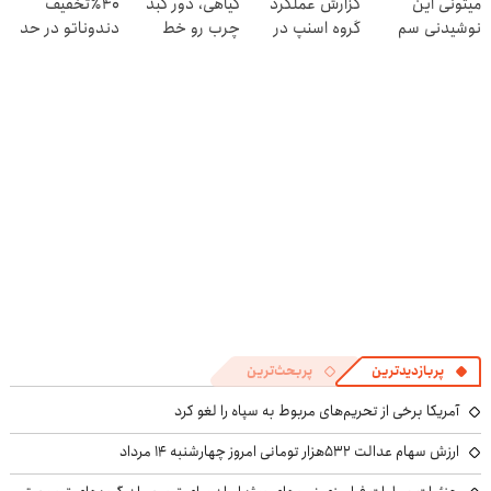
میتونی این
گزارش عملکرد
گیاهی، دور کبد
40٪تخفیف
نوشیدنی سم
گروه اسنپ در
چرب رو خط
دندوناتو در حد
زدای کبد رو با
۱۴۰۴
بکش!
کامپوزیت سفید
55% تخفیف
کن
بخری
پربازدیدترین
پربحث‌ترین
آمریکا برخی از تحریم‌های مربوط به سپاه را لغو کرد
ارزش سهام عدالت ۵۳۲هزار تومانی امروز چهارشنبه ۱۴ مرداد