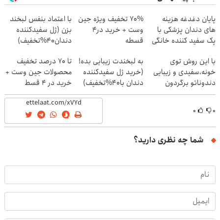
پایان دغدغه هزینه
70% تخفیف ویژه جین
با اعتماد بنفس لبخند
های دندان پزشکی با
وست + خرید در4
بزن (ژل سفیدکننده
پک سفید کننده خانگی
قسطه
دندان40%تخفیف)
با این روش توی
به لبخندت زیبایی بده!
تا 70 درصد تخفیف
خونه،سفیدی و زیبایی
(خرید ژل سفیدکننده
محصولات جین وست +
دندوناتو برگردون
دندان با40%تخفیف)
خرید در 4 قسط
(40%off)
۰
۰
شما چه نظری دارید؟