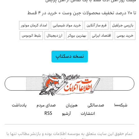
قیمت روز آهن آلات فقط با یک تماس از آهن پرایس
تا 70 درصد تخفیف محصولات جین وست + خرید در 4 قسط
بازرسی جرثقیل
فرم ساز آنلاین
خرید مواد شیمیایی
امداد کرمان موتور
خرید یوسی
اقتصاد ایرانی
بهترین بروکر
ارز دیجیتال
بلیط اتوبوس
نسخه دسکتاپ
شبکه۱۰۰
صدسالگی
هم‌زبان
صدای مردم
یادداشت
انتشارات
آرشیو
RSS
تمام حقوق این سایت متعلق به موسسه اطلاعات بوده و بازنشر مطالب تنها با