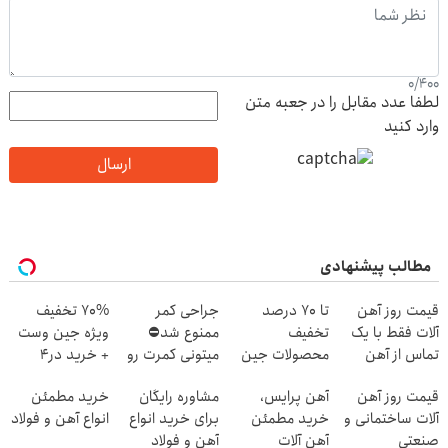
0
/
400
لطفا عدد مقابل را در جعبه متن
وارد کنید
ارسال
مطالب پیشنهادی
قیمت روز آهن
تا 70 درصد
جراحی کمر
70% تخفیف
آلات فقط با یک
تخفیف
ممنوع شد⛔
ویژه جین وست
تماس از آهن
محصولات جین
میتونی کمرت رو
+ خرید در4
پرایس
وست + خرید در
در منزل درمان
قسطه
قیمت روز آهن
آهن پرایس،
مشاوره رایگان
خرید مطمئن
4 قسط
کنی! 👈🏻
آلات ساختمانی و
خرید مطمئن
برای خرید انواع
انواع آهن و فولاد
پرسش‌نامه
صنعتی
آهن آلات
آهن و فولاد