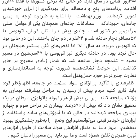
۳۰۰روز آفتابی در سال دارد، در حالی که برخی کشورها با فقط ۱۰۰روز
آفتاب، برنامه‌های پنج و دهساله برای بهره‌گیری از انرژی خورشیدی
تدوین کرده‌اند. وزیر بهداشت با اشاره به ضرورت توجه به ایمنی
جاده‌ای، خبردادکه تصادفات جاده‌ای همچنان یکی از عوامل اصلی
مرگ‌ومیر در کشور است. چندی پیش در استان کرمان، اتوبوسی با
۵۷مسافر دچار حادثه شد و ۲۲نفر در دم جان باختند. این در حالی بود
که اتوبوس مربوط به سال ۱۳۸۳با نقص‌های فنی مستمر همچنان در
حال تردد بود. در حادثه دیگری نیز اتوبوسی با ۶۷سرنشین در مسیر
بصره – شلمچه دچار سانحه شد که شمار زیادی مجروح بر جای
گذاشت. این حوادث نشاندهنده ضرورت توجه به استانداردسازی و
نظارت جدی‌تر در حوزه حمل‌ونقل است.
ظفرقندی با تأکید بر ارتقای سواد سلامت در جامعه، اظهارنظر کرد:
باید کاری کنیم مردم پیش از رسیدن به مراحل پیشرفته بیماری به
پزشک مراجعه کنند. بررسی بیش از هزار نمونه پاتولوژی سرطان در یک
تحقیق نشان داد که بیش از ۷۰درصد بیماران در مراحل سوم و چهارم
بیماری مراجعه کرده‌اند؛ در حالی که با آموزش‌های ساده و استفاده از
ابزارهای خودمراقبتی می‌توانستیم این وضع را به‌طور چشمگیری بهبود
ببخشیم. امروز دنیا به دنبال افزایش سواد سلامت از طریق ابزارهای
نوین همچون تلفن همراه است و ما نیز باید این مسیر را دنبال کنیم .