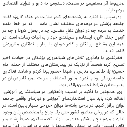
تحریم‌ها اثر مستقیمی بر سلامت، دسترسی به دارو و شرایط اقتصادی
مردم دارند.
وی سپس با اشاره به رشادت‌های کادر سلامت در جنگ ۱۲روزه گفت:
جامعه پزشکی در برهه‌های مختلف نشان داده که در خط مقدم
خدمت به مردم چه در دوران دفاع مقدس، چه در بحران کرونا و چه در
آزمون جنگ ۱۲روزه ایستاده و سربلندی خود را به اثبات رسانده است. در
همه این مقاطع، پزشکان و کادر درمان با ایثار و فداکاری مثال‌زدنی
ظاهر شدند.
ظفرقندی با یادآوری تلاش‌های شبانه‌روزی پزشکان در حوادث اخیر
تصریح کرد: شخصاً از نزدیک در بیمارستان‌های مختلف از جمله امام
حسین(ع)، طالقانی، مدرس و شهدا حضور پیدا کردم و شاهد فداکاری
جامعه پزشکی بودم. قدرت مانور، انعطاف و سرعت عمل کادر درمان در
مدیریت این شرایط تحسین‌برانگیز بود.
وی همچنین با تأکید بر اهمیت واقعگرایی در سیاستگذاری آموزشی،
اضافه کرد: باید میان استانداردهای آموزشی و نیازهای واقعی جامعه
توازن برقرار کنیم. در برخی رشته‌ها میزان خروجی بسیار پایین است، در
حالی که در برخی مناطق کشور حتی یک جراح یا متخصص زنان وجود
ندارد و مردم دچار مشکل جدی می‌شوند. تصمیم‌گیری صرفاً پشت میز
کافی نیست؛ باید در میدان واقعیت‌ها را دید و بر اساس نیاز مردم