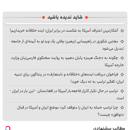
شاید ندیده باشید
آشکارترین اعتراف آمریکا به شکست در برابر ایران؛ ایده خلاقانه خریداریم!
مجتبی شکوری در راهپیمایی اربعین؛ وقتی یک ویدئو به آیینه‌ای از جامعه
تبدیل می‌شود
چگونه به «جنگ هرمز» پایان دهیم؛ به روایت سخنگوی فارسی‌زبان وزارت
خارجه آمریکا
فراخوان دریافت ایده‌های «خلاقانه و نامتعارف» در پنتاگون برای تنبیه
ایران؛ کفگیر ترامپ به ته دیگ خورد!
ترامپ در حال تکرار کارزار فاجعه‌بار آمریکا در افغانستان - این بار در ایران -
است
چرا ترامپ حمله به ایران را متوقف کرد؛ موضع ایران و آمریکا در قبال
«توافق» چیست؟
مطالب پیشنهادی