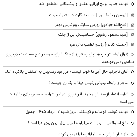
قیمت جدید برنج ایرانی، هندی و پاکستانی مشخص شد
[ارمغان زمان‌فشمی] روزنامه‌نگاری در عصر اینترنت
[فتح‌الله جوادی] روزتان مبارک، روزگارتان بهتر
[سیدمسعود رضوی] حساسیت‌زدایی از جنگ
[جمیله کدیور] رؤیای ترامپ برای غزه
ژنرال ارشد ترامپ «دنبال راه فرار» از جنگ ایران؛ همه در کاخ سفید یک «پیروزی
نمادین» می‌خواهند
آقای تاجرنیا حال آبی‌ها خوب نیست/ قرار بود رضاییان به استقلال بازگردد اما...
ماجرای رابطه پنهانی رئیس فیفا با یک زن چیست؟
ادامه انتقاد از سخنان محمدباقر خرازی؛ در این شرایط حساس بازی با امنیت
ملی است
قیمت گوشت گوساله و گوسفند امروز شنبه ۱۷ مرداد ۱۴۰۵ +جدول
تلخ اما واقعی؛ سرنوشت میلیاردها یورو پول ایران روی هوا است!
بازیکنان ایرانی جیب اماراتی‌ها را پُر پول کردند!