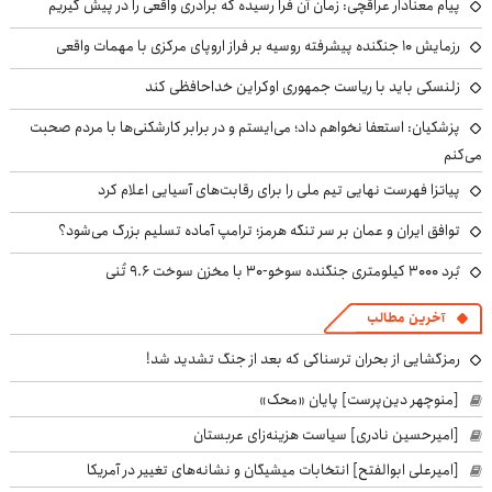
پیام معنادار عراقچی: زمان آن فرا رسیده که برادری واقعی را در پیش گیریم
رزمایش ۱۰ جنگنده پیشرفته روسیه بر فراز اروپای مرکزی با مهمات واقعی
زلنسکی باید با ریاست جمهوری اوکراین خداحافظی کند
پزشکیان: استعفا نخواهم داد؛ می‌ایستم و در برابر کارشکنی‌ها با مردم صحبت
می‌کنم
پیاتزا فهرست نهایی تیم ملی را برای رقابت‌های آسیایی اعلام کرد
توافق ایران و عمان بر سر تنگه هرمز؛ ترامپ آماده تسلیم بزرگ می‌شود؟
بُرد ۳۰۰۰ کیلومتری جنگنده سوخو-۳۰ با مخزن سوخت ۹.۶ تُنی
آخرین مطالب
رمزگشایی از بحران ترسناکی که بعد از جنگ تشدید شد!
[منوچهر دین‌پرست] پایان «محک»
[امیرحسین نادری] سیاست هزینه‌زای عربستان
[امیرعلی ابوالفتح] انتخابات میشیگان و نشانه‌های تغییر در آمریکا