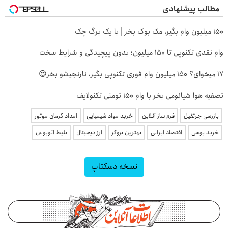
مطالب پیشنهادی
150 میلیون وام بگیر، مک بوک بخر | با یک برگ چک
وام نقدی تکنوپی تا ۱۵۰ میلیون؛ بدون پیچیدگی و شرایط سخت
17 میخوای؟ 150 میلیون وام فوری تکنوپی بگیر، نارنجیشو بخر😍
تصفیه هوا شیائومی بخر با وام 150 تومنی تکنولایف
بازرسی جرثقیل
فرم ساز آنلاین
خرید مواد شیمیایی
امداد کرمان موتور
خرید یوسی
اقتصاد ایرانی
بهترین بروکر
ارز دیجیتال
بلیط اتوبوس
نسخه دسکتاپ