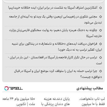
آشکارترین اعتراف آمریکا به شکست در برابر ایران؛ ایده خلاقانه خریداریم!
مجتبی شکوری در راهپیمایی اربعین؛ وقتی یک ویدئو به آیینه‌ای از جامعه
تبدیل می‌شود
چگونه به «جنگ هرمز» پایان دهیم؛ به روایت سخنگوی فارسی‌زبان وزارت
خارجه آمریکا
فراخوان دریافت ایده‌های «خلاقانه و نامتعارف» در پنتاگون برای تنبیه
ایران؛ کفگیر ترامپ به ته دیگ خورد!
ترامپ در حال تکرار کارزار فاجعه‌بار آمریکا در افغانستان - این بار در ایران -
است
چرا ترامپ حمله به ایران را متوقف کرد؛ موضع ایران و آمریکا در قبال
«توافق» چیست؟
مطالب پیشنهادی
لپ تاپ دلخواهت،
پایان دغدغه هزینه
150 میلیون وام 24 ماهه
فقط با 10 میلیون
های دندان پزشکی با
ملت | تکنوپی