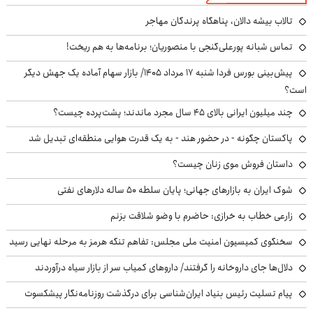
تالاب بیشه دالان، پناهگاه پرندگان مهاجر
تماس شبانه پورعلی‌گنجی با منصوریان؛ برنامه‌ها به هم ریخت!
پیش‌بینی بورس فردا شنبه ۱۷ مرداد ۱۴۰۵/ بازار سهام آماده یک جهش دیگر
است؟
چند میلیون ایرانی بالای ۴۵ سال مجرد ماندند؛ پشت‌پرده چیست؟
پاکستان چگونه - در حضور هند - به یک قدرت هوایی منطقه‌ای تبدیل شد
داستان فروش موی زنان چیست؟
شوک ایران به بازارهای جهانی؛ پایان سلطه ۵۰ ساله دلارهای نفتی
زارعی خطاب به خرازی: حاضرم با وضو شلاقت بزنم
سخنگوی کمیسیون امنیت ملی مجلس: تفاهم تنگه هرمز به مرحله نهایی رسید
دلال‌ها جای داروخانه را گرفتند/ داروهای کمیاب سر از بازار سیاه درآوردند
پیام تسلیت رئیس بنیاد ایران‌شناسی برای درگذشت روزنامه‌نگار پیشکسوت