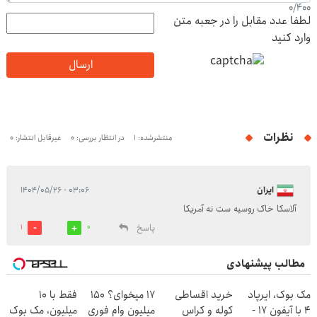
0
/
400
لطفا عدد مقابل را در جعبه متن
وارد کنید
ارسال
نظرات
منتشرشده: 1
در انتظار بررسی: 0
غیرقابل انتشار: 0
ایران
۰۳:۰۶ - ۱۴۰۴/۰۵/۲۶
آلاسکا خاک روسیه ست نه آمریکا
پاسخ
1
0
مطالب پیشنهادی
مک بوک، ایرپاد
خرید اقساطی
17 میخوای؟ 150
فقط با 10
4 با آیفون 17 -
کوله و کراس
میلیون وام فوری
میلیون، مک بوک