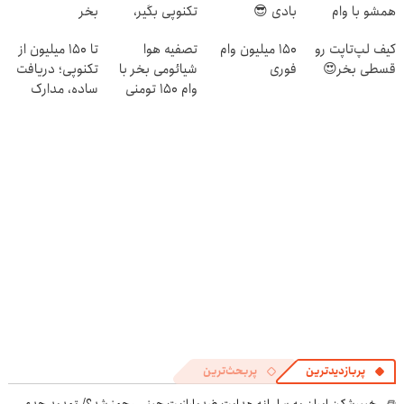
همشو با وام
بادی 😎
تکنوپی بگیر،
بخر
تکنولایف بخر
نارنجیشو بخر😍
کیف لپ‌تاپت رو
150 میلیون وام
تصفیه هوا
تا ۱۵۰ میلیون از
قسطی بخر😍
فوری
شیائومی بخر با
تکنوپی؛ دریافت
وام 150 تومنی
ساده، مدارک
تکنولایف
حداقلی
پربازدیدترین
پربحث‌ترین
خیبرشکن ایران به سامانه هدایت ضدپارازیت چینی مجهز شد؟/ تهدید جدی