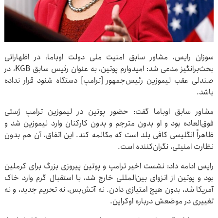
سوزان رایس، مشاور سابق امنیت ملی دولت اوباما، در اظهاراتی
بحث‌برانگیز مدعی شد: امیدوارم پوتین، به عنوان رئیس سابق KGB، در
صندلی عقب لیموزین رئیس‌جمهور [ترامپ] دستگاه شنود قرار نداده
باشد.
مشاور سابق اوباما گفت: حضور پوتین در لیموزین ترامپ ژستی
فوق‌العاده بود و او بدون مترجم و بدون کارکنان وارد لیموزین شد و
ظاهراً انگلیسی کافی بلد است که مکالمه کند. این اتفاق، آن هم بدون
نظارت امنیتی، نگران‌کننده است.
رایس ادامه داد: نشست اخیر ترامپ و پوتین پیروزی بزرگ برای کرملین
بود و پوتین از انزوای بین‌المللی خارج شد، با استقبال گرم وارد خاک
آمریکا شد، بدون هیچ امتیازی دادن. نه آتش‌بس، نه تحریم جدید، و نه
تغییری در موضعش درباره اوکراین.