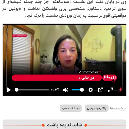
وی در پایان گفت: این نشست «سه‌ساعته» جز چند جمله کلیشه‌ای از
سوی ترامپ، دستاورد مشخصی برای واشنگتن نداشت و «پوتین در
موقعیتی قوی‌تر نسبت به زمان ورودش نشست را ترک کرد.
01:47
Play
Mute
Settings
PIP
Enter
Dow
fullscre
برچسب‌ها
ولادیمیر پوتین
دونالد ترامپ
شاید ندیده باشید