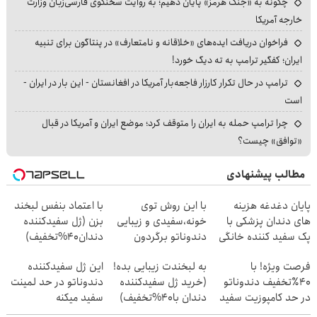
چگونه به «جنگ هرمز» پایان دهیم؛ به روایت سخنگوی فارسی‌زبان وزارت
خارجه آمریکا
فراخوان دریافت ایده‌های «خلاقانه و نامتعارف» در پنتاگون برای تنبیه
ایران؛ کفگیر ترامپ به ته دیگ خورد!
ترامپ در حال تکرار کارزار فاجعه‌بار آمریکا در افغانستان - این بار در ایران -
است
چرا ترامپ حمله به ایران را متوقف کرد؛ موضع ایران و آمریکا در قبال
«توافق» چیست؟
مطالب پیشنهادی
پایان دغدغه هزینه
با این روش توی
با اعتماد بنفس لبخند
های دندان پزشکی با
خونه،سفیدی و زیبایی
بزن (ژل سفیدکننده
پک سفید کننده خانگی
دندوناتو برگردون
دندان40%تخفیف)
(40%off)
فرصت ویژه! با
به لبخندت زیبایی بده!
این ژل سفیدکننده
40٪تخفیف دندوناتو
(خرید ژل سفیدکننده
دندوناتو در حد لمینت
در حد کامپوزیت سفید
دندان با40%تخفیف)
سفید میکنه
کن
(40%تخفیف)