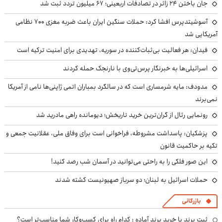
جان باختن ۲۴ زائر در تصادفات اربعینی؛ ۶۷ میلیون تردد ثبت شد
آسوشیتدپرس افشا کرد: حملات سنگین ایران باعث ضربه مغزی ۷۰۰ نظامی
آمریکایی شد
فیدان: هر فعالیت بی‌ثبات‌کننده در سوریه، تهدیدی برای امنیت ترکیه است
اسرائیلی‌ها به خبرنگار پرس‌تی‌وی با نارنجک حمله کردند
مدودف: مایه شرمساری است که در سالگرد بمباران اتمی ژاپنی‌ها نامی از آمریکا
نمی‌برند
رونمایی رئال از گران‌ترین خرید تاریخش؛ دیومانده راهی مادرید شد
پزشکیان: پاسداشت مشروطه، فراخوانی است برای وفاق ملی، عقلانیت جمعی و
تکیه بر حاکمیت قانون
این صور فلکی را به راحتی می‌توانید در آسمان شب رصد کنید!
حملات اسرائیل به لبنان؛ دو سرباز صهیونیست کشته شدند
بازرگانی
ثبت برند یا خرید برند آماده : کدام راه برای کسب‌وکار شما مناسب‌تر است؟