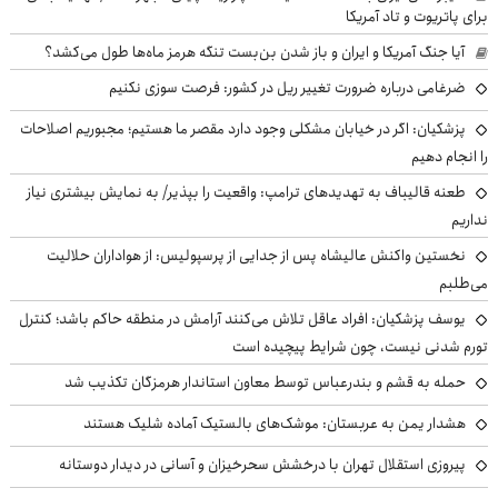
برای پاتریوت و تاد آمریکا
آیا جنگ آمریکا و ایران و باز شدن بن‌بست تنگه هرمز ماه‌ها طول می‌کشد؟
ضرغامی درباره ضرورت تغییر ریل در کشور: فرصت سوزی نکنیم
پزشکیان: اگر در خیابان مشکلی وجود دارد مقصر ما هستیم؛ مجبوریم اصلاحات
را انجام دهیم
طعنه قالیباف به تهدیدهای ترامپ: واقعیت را بپذیر/ به نمایش بیشتری نیاز
نداریم
نخستین واکنش عالیشاه پس از جدایی از پرسپولیس: از هواداران حلالیت
می‌طلبم
یوسف پزشکیان: افراد عاقل تلاش می‌کنند آرامش در منطقه حاکم باشد؛ کنترل
تورم شدنی نیست، چون شرایط پیچیده است
حمله به قشم و بندرعباس توسط معاون استاندار هرمزگان تکذیب شد
هشدار یمن به عربستان: موشک‌های بالستیک آماده شلیک هستند
پیروزی استقلال تهران با درخشش سحرخیزان و آسانی در دیدار دوستانه