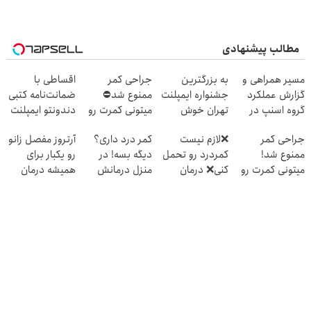
مطالب پیشنهادی
مسیر همراهی و
به بزرگترین
جراحی کمر
اقساطی با
گزارش عملکرد
جشنواره ایمپلنت
ممنوع شد⛔
ضمانت‌نامه کتبی
گروه اسنپ در
تهران خوش
میتونی کمرت رو
دندونتو ایمپلنت
۱۴۰۴
اومدید! | فقط
در منزل درمان
کن ✅ بدون سود
جراحی کمر
❌لازم نیست
کمر درد داری؟
آرتروز مفصل زانو
۲۵ میلیون !
کنی! 👈🏻
ممنوع شد!
کمردرد رو تحمل
دیگه بسه! در
رو یکبار برای
پرسش‌نامه
میتونی کمرت رو
کنی❌ درمان
منزل درمانش
همیشه درمان
در منزل درمان
بدون جراحی و
کن
کن!
کنی!
قرص
(◀پرسش‌نامه)
◗پرسش‌نامه◖
((پرسش‌نامه))
(پرسشنامه)