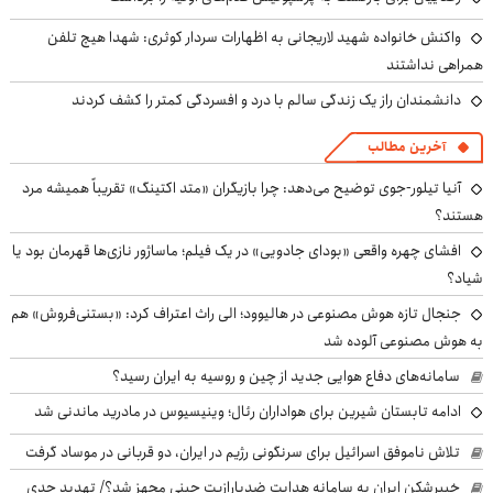
واکنش خانواده شهید لاریجانی به اظهارات سردار کوثری: شهدا هیچ تلفن
همراهی نداشتند
دانشمندان راز یک زندگی سالم با درد و افسردگی کمتر را کشف کردند
آخرین مطالب
آنیا تیلور-جوی توضیح می‌دهد: چرا بازیگران «متد اکتینگ» تقریباً همیشه مرد
هستند؟
افشای چهره واقعی «بودای جادویی» در یک فیلم؛ ماساژور نازی‌ها قهرمان بود یا
شیاد؟
جنجال تازه هوش مصنوعی در هالیوود؛ الی راث اعتراف کرد: «بستنی‌فروش» هم
به هوش مصنوعی آلوده شد
سامانه‌های دفاع هوایی جدید از چین و روسیه به ایران رسید؟
ادامه تابستان شیرین برای هواداران رئال؛ وینیسیوس در مادرید ماندنی شد
تلاش ناموفق اسرائیل برای سرنگونی رژیم در ایران، دو قربانی در موساد گرفت
خیبرشکن ایران به سامانه هدایت ضدپارازیت چینی مجهز شد؟/ تهدید جدی