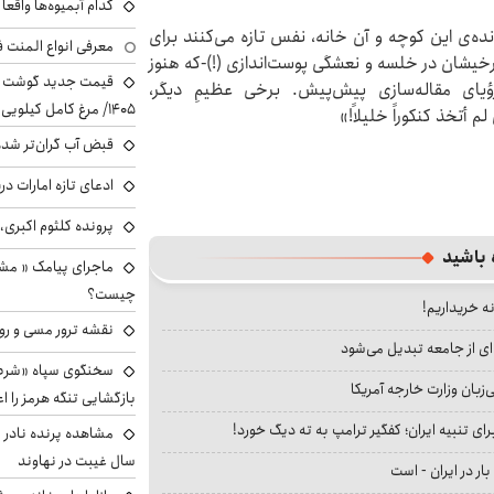
کدام آبمیوه‌ها واقع
ده‌ی این کوچه و آن خانه، نفس تازه می‌کنند برای
معرفی انواع المنت ف
خیشان در خلسه‌ و نعشگی پوست‌اندازی (!)-که هنوز
ؤیای مقاله‌سازی پیش‌پیش. برخی عظیمِ دیگر،
۱۴۰۵/ مرغ کامل کیلویی چند شد؟ +جدول
 أتخذ کنکوراً خلیلاً!»
قبض آب گران‌تر شده
ادعای تازه امارات در
پرونده کلثوم اکبری،
 باشید
ماجرای پیامک « م
چیست؟
نه خریداریم!
نقشه ترور مسی و رون
ای از جامعه تبدیل می‌شود
سخنگوی سپاه «شرط 
بان وزارت خارجه آمریکا
بازگشایی تنگه هرمز را اع
ای تنبیه ایران؛ کفگیر ترامپ به ته دیگ خورد!
سال غیبت در نهاوند
بار در ایران - است