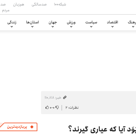
شبکه۱۰۰
صدسالگی
هم‌زبان
صدا
مردم
هنگ
اقتصاد
سیاست
ورزش
جهان
استان‌ها
زندگی
خبر: ۱۱۰٬۸۱۸
نظرات: ۲
۰
-
۰
د آیا که عیاری گیرند؟
پربازدیدترین