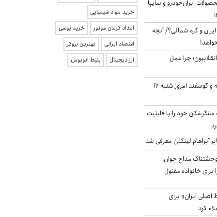
ولات ایران‌خودرو و سایپا
خرید مواد شیمیایی
امداد کرمان موتور
خرید یوسی
یران و کره شمالی؟/ آنچه
خواهد!
اقتصاد ایرانی
بهترین بروکر
انقلابیون؛ چرا عمل
ارز دیجیتال
بلیط اتوبوس
قیمت گوشت گوساله و گوسفند امروز شنبه ۱۷
نگرشکن خود را با قابلیت
رد
بر آبراهام لینکلن معرفی شد
وحشتناک مداح جوان؛
 برای خانواده مقتول
اصلی ایران» برای
لام کرد