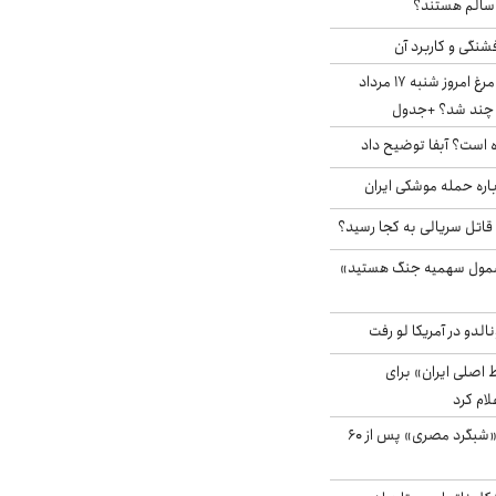
ا سالم هستند؟
شنگی و کاربرد آن
قیمت جدید گوشت مرغ امروز شنبه ۱۷ مرداد
 است؟ آبفا توضیح داد
باره حمله موشکی ایران
 قاتل سریالی به کجا رسید؟
شمول سهمیه جنگ هستید»
الدو در آمریکا لو رفت
اصلی ایران» برای
لام کرد
مشاهده پرنده نادر «شبگرد مصری» پس از ۶۰