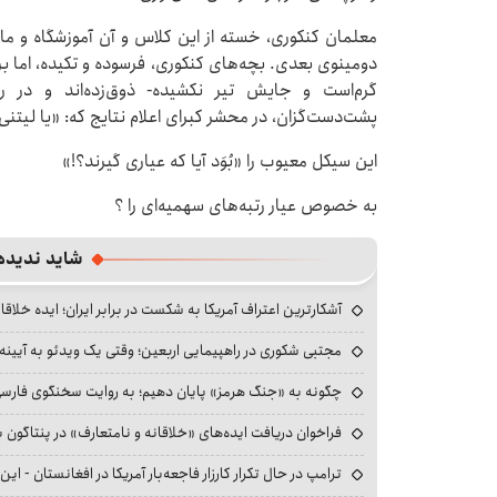
معلمان کنکوری، خسته از این کلاس و آن آموزشگاه و مان
دومینوی بعدی. بچه‌های کنکوری، فرسوده و تکیده، اما بر
گرم‌است و جایش تیر نکشیده- ذوق‌زده‌اند و در ر
پشت‌دست‌گزان، در محشر کبرای اعلام نتایج که: «یا لیتنی لم
این سیکل معیوب را «بُوَد آیا که عیاری گیرند؟!»
به خصوص عیار رتبه‌های سهمیه‌ای را ؟
شاید ندیده
آشکارترین اعتراف آمریکا به شکست در برابر ایران؛ ایده خلاقا
مجتبی شکوری در راهپیمایی اربعین؛ وقتی یک ویدئو به آیینه‌
چگونه به «جنگ هرمز» پایان دهیم؛ به روایت سخنگوی فارسی‌ز
فراخوان دریافت ایده‌های «خلاقانه و نامتعارف» در پنتاگون بر
ترامپ در حال تکرار کارزار فاجعه‌بار آمریکا در افغانستان - این 