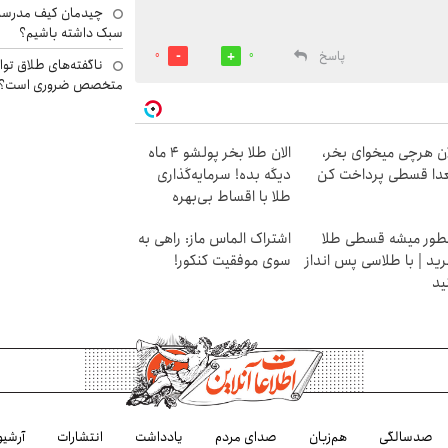
چیدمان کیف مدرسه؛
سبک داشته باشیم؟
پاسخ
0
0
ناگفته‌های طلاق توا
متخصص ضروری است؟
ان هرچی میخوای بخر،
الان طلا بخر پولشو 4 ماه
دا قسطی پرداخت کن
دیگه بده! سرمایه‌گذاری
طلا با اقساط بی‌بهره
ور میشه قسطی طلا
اشتراک الماس ماز: راهی به
ید | با طلاسی پس انداز
سوی موفقیت کنکور!
ید
صدسالگی
هم‌زبان
صدای مردم
یادداشت
انتشارات
آرشیو