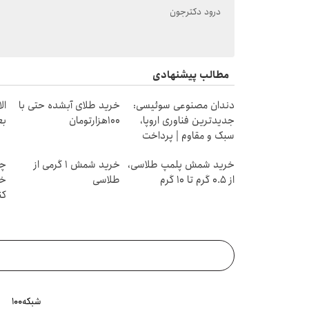
درود دکترجون
مطالب پیشنهادی
دندان مصنوعی سوئیسی:
خرید طلای آبشده حتی با
ال
جدیدترین فناوری اروپا،
۱۰۰هزارتومان
بع
سبک و مقاوم | پرداخت
قسطی
خرید شمش پلمپ طلاسی،
خرید شمش 1 گرمی از
چط
از ۰.۵ گرم تا ۱۰ گرم
طلاسی
خر
کن
شبکه۱۰۰