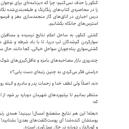
کنکور را حذف نمی‌کنیم؛ چرا که «برنامه»ای برای نوجوان 
را در محاصره‌ی کتاب‌های رنگارنگ و طبقه‌بندی‌شده نگاه‌
درس اجباری در اتاق‌های گاز منجمدسازی مغز و فرسود
استرس‌های جانکاه بکشانیم.
کشتی کنکور، به ساحل اعلام نتایج نرسیده و مسافران د
سوارکردن گم‌شدگان لبِ دریا، تا با باد شرطه‌ و شلاق ش
کشتی‌سواریِ پناه‌جویانِ سواحلِ خیالی، کجا دانند حال س
چندروزی بازار مصاحبه‌های بامزه و غافل‌گیری‌های شوک‌آ
«راستی فکر می‌کردی به چنین رتبه‌ای دست یابی؟»
«نه، اصلاً! ولی لطف خدا و زحمات پدر و مادرم و البته 
منتظر بمانیم تا بیلبوردهای شهرمان دوباره پر شود از ا
که:
«بعله! این هم نتایج مشعشع امسال! ببینید! همه‌ی رتبه‌دا
پوستشان کنده‌شد! آی پوست‌کلفت‌های بعدی! بشتابید! ک
و کوپالتان، دوباره در حال عمل‌آوری است».