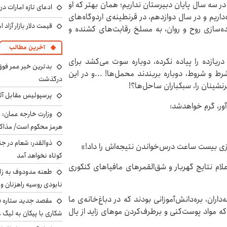
در سه سال پایان دبیرستان نداریم؛ همان بهتر که او
ادعای تازه امارات در
داریم و در سال دوازدهم، در قرنطینه‌ی اردوگاه‌های
قیمت دلار بازار آزاد امروز شنب
ه‌سازی روح و روان، به مسلخ رقابت‌های کشنده و
آخرین مطالب
ریازده را پیاده نکرده، دوباره سوت می‌کشد برای
بدترین خبر عمر فوق‌
رط و شروط، دوباره بربندند محمل‌ها! ...و در این
درگذشت
رنشینان را، سبکباران ساحل‌ها؟!
پرسپولیس مقابل آل
ور، گرم خواهدشد:
وزارت خارجه عمان: ح
هرمز محکوم است/ مذاکر
ذوالقدر: شعام در جن
روزی بیست ساعت درس‌خواندن نتیجه‌اش را داد!»
کوتاه نخواهد آمد
علام نتایج گهربار و شق‌القمرهای مافیاهای کنکوری
طعنه مدودوف به زلن
نابودی روسیه راهزنان و ق
ران، بره‌دانش‌آموزانی بودند که در دباغ‌خانه‌ی ما
مقصد جدید ستاره 
ه مواد پوست‌کنی و برطرف‌کردن موهای زاید از یال
شکاری با پیکان به لیگ م