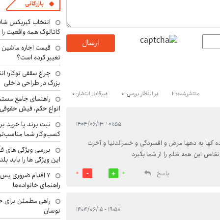
بازرگانی
انتخاب گیربکس شاف
کاتالوگ همه واقعیت را 
ارسال
تغییر کرده است؟
چراغ سقفی توکار؛ ان
بزرگ در طراحی داخلی
منتشرشده: 2
در انتظار بررسی: 0
غیرقابل انتشار: 0
راهنمای جامع مستم
انواع حکم، فیش حقوقی 
ثبت برند یا خرید برن
۰۱:۵۵ - ۱۴۰۴/۰۶/۱۳
کسب‌وکار شما مناسب‌ت
ده آنها به دهها مرض و افسردگی و خسرالدنیا و آخرت
بررسی ویژگی های فن
 تقاص این همه ظلم را از شما بگیرد
این ویژگی ها را باید بلد
پاسخ
0
0
۷ اقدام ضروری پس 
راهنمای خانواده‌ها
راهی مطمئن برای ح
۱۹:۵۸ - ۱۴۰۴/۰۶/۱۵
نوسان