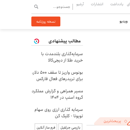
ی
یادداشت
انتشارات
آرشیو
ویدیو
نسخه روزنامه
مطالب پیشنهادی
سرمایه‌گذاری بلندمدت با
خرید طلا از دیجی‌کالا
بونوس واریز تا سقف 500 دلار،
برای تریدرهای فعال فارکس
مسیر همراهی و گزارش عملکرد
گروه اسنپ در ۱۴۰۴
سرمایه گذاری ارزی روی سهام
تویوتا - کلیک کن
پربحث‌ترین
بازرسی جرثقیل
فرم ساز آنلاین