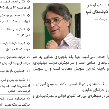
تکان شدید قیمت محص
ن دریازده را
امروز شنبه ۱۷ مرداد ۱۴۰۵
گم‌شدگان لبِ
آغاز همکاری موشکی ا
 بربندند
تهران از پیونگ‌یانگ می‌
تذکر رهبر انقلاب به 
نمی‌کنید؟
مرداد ۱۴۰۵ +جدول
 حذف نمی‌کنیم، زیرا یک زنجیره‌ی غذایی به هم
ترکیه نخستین بمب س
تاب‌های اضافی است و سر دیگرش درآمد میلیاردی؛
پرتاب از پهپاد آزمایش ک
تیز و باریک که این سویش سعادت است و آن سویش
جایگزین ناو هواپیما
تأیید ربایش و قتل 
ز یک دهه؛ زیرا در اقیانوس بیکرانه و مواج آموزش و
آدمکش‌ها فیلم جنایت را
 حرفه‌ای نداریم.
فرستادند +عکس
نر در سیطره‌ی بی‌رحم تئوری‌خوانی و مدرک‌پردازی و
سخنگوی سپاه «شرط 
بازگشایی تنگه هرمز را اع