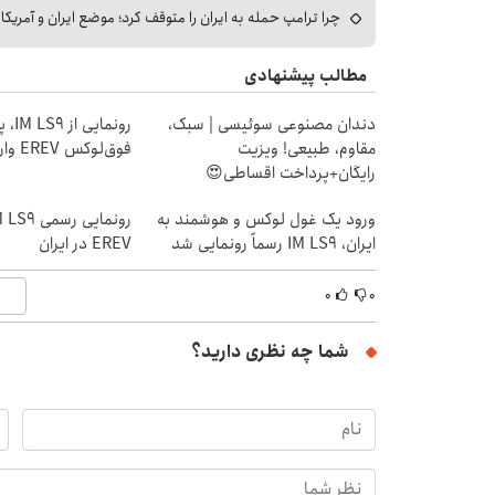
چرا ترامپ حمله به ایران را متوقف کرد؛ موضع ایران و آمریک
مطالب پیشنهادی
دندان مصنوعی سوئیسی | سبک،
رونمایی
مقاوم، طبیعی! ویزیت
فوق‌لوکس EREV وارد بازار ایران شد
رایگان+پرداخت اقساطی😍
ورود یک غول لوکس و هوشمند به
ایران، IM LS9 رسماً رونمایی شد
EREV در ایران
۰
۰
شما چه نظری دارید؟