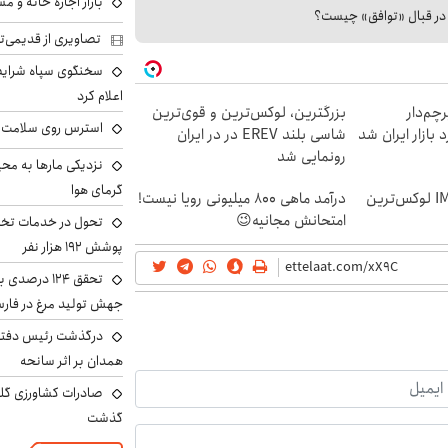
بازار اجاره خانه و 
ا در قبال «توافق» چیست؟
تصاویری از قدیمی‌ت
سخنگوی سپاه شرایط 
اعلام کرد
 از IM LS9، پرچم‌دار
بزرگترین، لوکس‌ترین و قوی‌ترین
استرس روی سلامت ب
شاسی بلند EREV در در ایران
رونمایی شد
نزدیکی مارها به مح
گرمای هوا
رونمایی رسمی IM LS9 لوکس‌ترین
درآمد ماهی 800 میلیونی رویا نیست!
امتحانش مجانیه😉
تحول در خدمات تخص
پوشش ۱۹۲ هزار نفر
تحقق ۱۲۴ درص
جهش تولید مرغ در فار
درگذشت رئیس دفتر ن
همدان بر اثر سانحه
گذشت