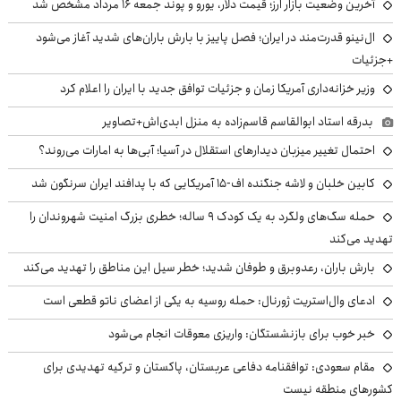
آخرین وضعیت بازار ارز؛ قیمت دلار، یورو و پوند جمعه ۱۶ مرداد مشخص شد
ال‌نینو قدرت‌مند در ایران؛ فصل پاییز با بارش باران‌های شدید آغاز می‌شود
+جزئیات
وزیر خزانه‌داری آمریکا زمان و جزئیات توافق جدید با ایران را اعلام کرد
بدرقه استاد ابوالقاسم قاسم‌زاده به منزل ابدی‌اش+تصاویر
احتمال تغییر میزبان دیدارهای استقلال در آسیا؛ آبی‌ها به امارات می‌روند؟
کابین خلبان و لاشه جنگنده اف-۱۵ آمریکایی که با پدافند ایران سرنگون شد
حمله سگ‌های ولگرد به یک کودک ۹ ساله؛ خطری بزرگ امنیت شهروندان را
تهدید می‌کند
بارش باران، رعدوبرق و طوفان شدید؛ خطر سیل این مناطق را تهدید می‌کند
ادعای وال‌استریت ژورنال: حمله روسیه به یکی از اعضای ناتو قطعی است
خبر خوب برای بازنشستگان: واریزی معوقات انجام می‌شود
مقام سعودی: توافقنامه دفاعی عربستان، پاکستان و ترکیه تهدیدی برای
کشورهای منطقه نیست