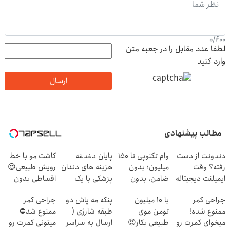
0
/
400
لطفا عدد مقابل را در جعبه متن
وارد کنید
ارسال
مطالب پیشنهادی
دندونت از دست
وام تکنوپی تا ۱۵۰
پایان دغدغه
کاشت مو با خط
رفته؟ وقت
میلیون؛ بدون
هزینه های دندان
رویش طبیعی😍
ایمپلنت دیجیتاله
ضامن، بدون
پزشکی با پک
اقساطی بدون
دردسر
سفید کننده
بهره
جراحی کمر
با 10 میلیون
پنکه مه پاش دو
جراحی کمر
خانگی
ممنوع شده!
تومن موی
طبقه شارژی (
ممنوع شد⛔
میخوای کمرت رو
طبیعی بکار😍
ارسال به سراسر
میتونی کمرت رو