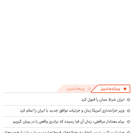
در منزل درمان
کشور)
در منزل درمان
کنی؟
کنی! 👈🏻
((پرسش‌نامه))
پرسش‌نامه
پربازدیدترین
پربحث‌ترین
ایران شرط عمان را قبول کرد
وزیر خزانه‌داری آمریکا زمان و جزئیات توافق جدید با ایران را اعلام کرد
پیام معنادار عراقچی: زمان آن فرا رسیده که برادری واقعی را در پیش گیریم
هشدار سنگین رئیس اتحادیه: حواله‌های فروخته‌شده بسیار بیشتر از خودروهای