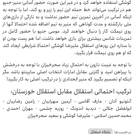
کوشکی استفاده خواهد کرد و در غیر این صورت حضور آسانی-منیر-جنپو
هم در ترکیب می‌تواند خط حمله این تیم را زیر و رو کند، اما با توجه به
اینکه آسانی در آخرین تمرین تیم حضور نداشت و به تازگی از بازی‌های
ملی بازگشته و مدت کوتاهی که منیر به تیم اضافه شده احتمالا آنها از
روی نیمکت کار را دنبال خواهند کرد. موسی جنپو با حضور کامل در
تمرینات شانس بیشتری برای بازی خواهد داشت، اما هم پست بودن او
با ستاره این روزهای استقلال علیرضا کوشکی احتمالا شرایطی ایجاد کند
که او هم روی نیمکت قرار بگیرد.
با توجه به غیبت نازون به احتمال زیاد سحرخیزان با توجه به درخشش
با پیراهن امید و گلزنی مقابل امارات انتخاب اصلی ساپینتو باشد مگر
اینکه او تصمیم بگیرد که منیر الحدادی را در ترکیب اصلی به کار بگیرد!
ترکیب احتمالی استقلال مقابل استقلال خوزستان:
آنتونیو آدان - عارف آقاسی - آرمین سهرابیان - رامین رضاییان -
ابولفضل جلالی - دیدیه اندونگ - روزبه چشمی - مهران احمدی -
محمدحسین اسلامی - علیرضا کوشکی و سعید سحرخیزان
برچسب‌ها
باشگاه استقلال