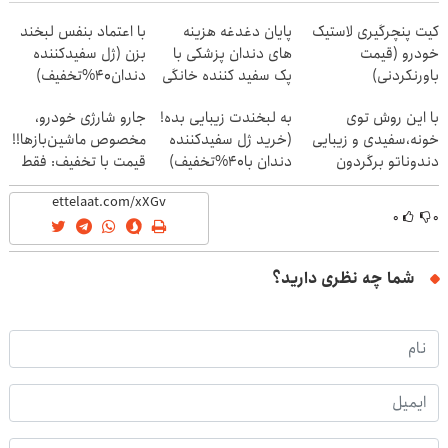
کیت پنچرگیری لاستیک
پایان دغدغه هزینه
با اعتماد بنفس لبخند
خودرو (قیمت
های دندان پزشکی با
بزن (ژل سفیدکننده
باورنکردنی)
پک سفید کننده خانگی
دندان40%تخفیف)
با این روش توی
به لبخندت زیبایی بده!
جارو شارژی خودرو،
خونه،سفیدی و زیبایی
(خرید ژل سفیدکننده
مخصوص ماشین‌باز‌ها!!
دندوناتو برگردون
دندان با40%تخفیف)
قیمت با تخفیف: فقط
1,499,000
(40%off)
۰
۰
شما چه نظری دارید؟