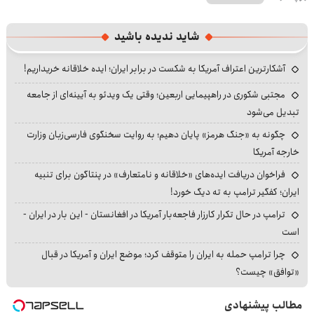
شاید ندیده باشید
آشکارترین اعتراف آمریکا به شکست در برابر ایران؛ ایده خلاقانه خریداریم!
مجتبی شکوری در راهپیمایی اربعین؛ وقتی یک ویدئو به آیینه‌ای از جامعه
تبدیل می‌شود
چگونه به «جنگ هرمز» پایان دهیم؛ به روایت سخنگوی فارسی‌زبان وزارت
خارجه آمریکا
فراخوان دریافت ایده‌های «خلاقانه و نامتعارف» در پنتاگون برای تنبیه
ایران؛ کفگیر ترامپ به ته دیگ خورد!
ترامپ در حال تکرار کارزار فاجعه‌بار آمریکا در افغانستان - این بار در ایران -
است
چرا ترامپ حمله به ایران را متوقف کرد؛ موضع ایران و آمریکا در قبال
«توافق» چیست؟
مطالب پیشنهادی