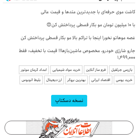
کاشت موی حرفه‌ای با جدیدترین متدها و قیمت عالی
با 10 میلیون تومان مو بکار قسطی پرداختش کن😍
غصه موهاتو نخور! اینجا با تراکم بالا مو بکار قسطی پرداختش کن
جارو شارژی خودرو، مخصوص ماشین‌باز‌ها!! قیمت با تخفیف: فقط
1,499,000
بازرسی جرثقیل
فرم ساز آنلاین
خرید مواد شیمیایی
امداد کرمان موتور
خرید یوسی
اقتصاد ایرانی
بهترین بروکر
ارز دیجیتال
بلیط اتوبوس
نسخه دسکتاپ