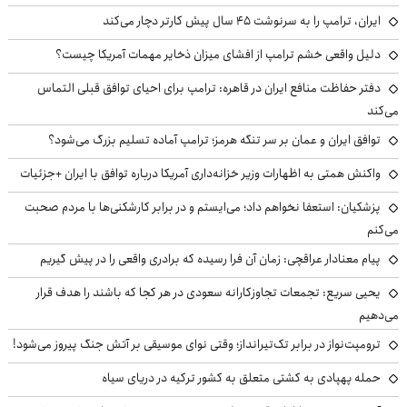
ایران، ترامپ را به سرنوشت ۴۵ سال پیش کارتر دچار می‌کند
دلیل واقعی خشم ترامپ از افشای میزان ذخایر مهمات آمریکا چیست؟
دفتر حفاظت منافع ایران در قاهره: ترامپ برای احیای توافق قبلی التماس
می‌کند
توافق ایران و عمان بر سر تنگه هرمز؛ ترامپ آماده تسلیم بزرگ می‌شود؟
واکنش همتی به اظهارات وزیر خزانه‌داری آمریکا درباره توافق با ایران +جزئیات
پزشکیان: استعفا نخواهم داد؛ می‌ایستم و در برابر کارشکنی‌ها با مردم صحبت
می‌کنم
پیام معنادار عراقچی: زمان آن فرا رسیده که برادری واقعی را در پیش گیریم
یحیی سریع: تجمعات تجاوزکارانه سعودی در هر کجا که باشند را هدف قرار
می‌دهیم
ترومپت‌نواز در برابر تک‌تیرانداز؛ وقتی نوای موسیقی بر آتش جنگ پیروز می‌شود!
حمله پهپادی به کشتی متعلق به کشور ترکیه در دریای سیاه