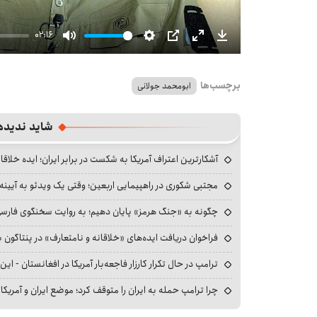
02:16
Mute
Settings
PIP
Enter
Download
fullscreen
برچسب‌ها
ابومحمد جولانی
شاید ندیده
آشکارترین اعتراف آمریکا به شکست در برابر ایران؛ ایده خلاقا
مجتبی شکوری در راهپیمایی اربعین؛ وقتی یک ویدئو به آیینه‌
چگونه به «جنگ هرمز» پایان دهیم؛ به روایت سخنگوی فارسی‌ز
فراخوان دریافت ایده‌های «خلاقانه و نامتعارف» در پنتاگون بر
ترامپ در حال تکرار کارزار فاجعه‌بار آمریکا در افغانستان - این 
چرا ترامپ حمله به ایران را متوقف کرد؛ موضع ایران و آمریک