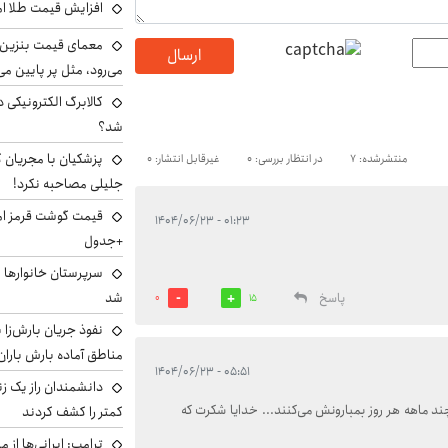
افزایش قیمت طلا امروز پنجش
معمای قیمت بنزین د
ارسال
می‌رود، مثل پر پایین می‌
کالابرگ الکترونیکی 
شد؟
پزشکیان با مجریان 
منتشرشده: 7
در انتظار بررسی: 0
غیرقابل انتشار: 0
جلیلی مصاحبه نکرد!
۰۱:۲۳ - ۱۴۰۴/۰۶/۲۳
+جدول
سرپرستان خانوارها ب
شد
پاسخ
0
15
نفوذ جریان بارش‌زا ب
مناطق آماده بارش باران
۰۵:۵۱ - ۱۴۰۴/۰۶/۲۳
دانشمندان راز یک زن
ند ماهه هر روز بمبارونش می‌کنند... خدایا شکرت که
کمتر را کشف کردند
ترامپ: ایرانی‌ها از 