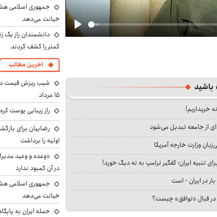
جمهوری اسلامی هشد
خیانت می‌دهد
دانشمندان راز یک زن
Play
کمتر را کشف کردند
آخرین مطالب
شیب ریزش قیمت دلار
 باشید
۱۵ مرداد
نه خریداریم!
راز زیبایی پوست کره‌
ای از جامعه تبدیل می‌شود
رضاییان برای بازگش
اولیه را برداشت
بان وزارت خارجه آمریکا
«وعده و وعید مدیرا
ای تنبیه ایران؛ کفگیر ترامپ به ته دیگ خورد!
در آن کمبود ندارد
بار در ایران - است
جمهوری اسلامی هشد
خیانت می‌دهد
ا در قبال «توافق» چیست؟
حمله ایران به پایگاه