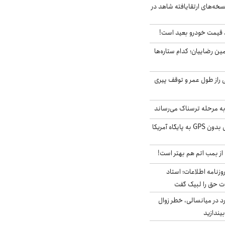
سخه‌های ارتقایافته شاهد در
قیمت خودرو بعید است!
مین رضاییان؛ کدام ستاره‌ها
بلژیکی راز طول عمر و توقف پیری
به مرحله ترسناک می‌رساند
حمله خلبانان ایرانی بدون GPS به پایگاه آمریکا
از بمب اتم هم بهتر است!
زنامه اطلاعات؛ استاد
وت حق را لبیک گفت
د در میانسالی، خطر زوال