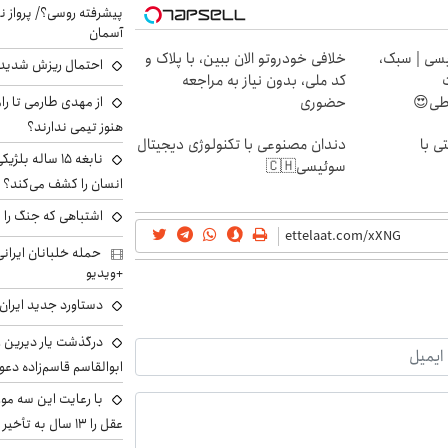
پیشرفته روسی؟/ پرواز ن
آسمان
سی | سبک،
خلافی خودروتو الان ببین، با پلاک و
احتمال ریزش شدید 
کد ملی، بدون نیاز به مراجعه
از مهدی طارمی تا را
اطی😍
حضوری
هنوز تیمی ندارند؟
ی با
دندان مصنوعی با تکنولوژی دیجیتال
نابغه ۱۵ ساله 
سوئیسی🇨🇭
انسان را کشف می‌کند؟
اشتباهی که جنگ را 
+ویدیو
دستاورد جدید ایران 
درگذشت یار دیرین رو
ابوالقاسم قاسم‌زاده دع
با رعایت این سه مور
عقل را ۱۳ سال به تأخیر بیندازید