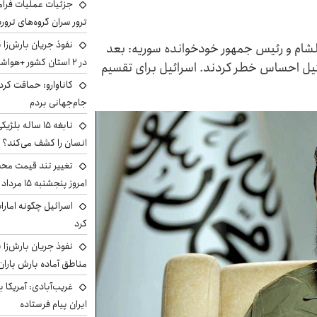
جزئیات عملیات فرامر
ترور سران گروه‌های ترو
نفوذ جریان بارش‌زا 
الشام و رئیس جمهور خودخوانده سوریه: بعد
در ۲ استان کشور +هواشناسی فردا
یل احساس خطر کردند. اسرائیل برای تقسیم
کاناوارو: حماقت کردم
جام‌جهانی بردم
نابغه ۱۵ ساله 
انسان را کشف می‌کند؟
تغییر تند قیمت محصو
امروز پنجشنبه ۱۵ مرداد ۱۴۰۵ +جدول
اسرائیل چگونه امارا
کرد
نفوذ جریان بارش‌زا ب
مناطق آماده بارش باران
غریب‌آبادی: آمریکا 
ایران پیام فرستاده