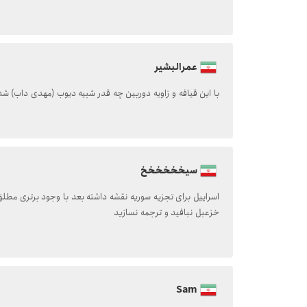
عمرالبشیر
با این قیافه و زاویه دوربین چه قدر شبیه دیوب (مهدی داب) شد
سیخخخخخخ
اسراییل برای تجزیه سوریه نقشه داشته بعد با وجود برتری مطلق 
خزعبل نبافید و ترجمه نسازید
Sam