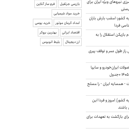
زی نیروهای ویژه ایران برای
بازرسی جرثقیل
فرم ساز آنلاین
ریستی
خرید مواد شیمیایی
به کشور؛ امشب بارش باران
امداد کرمان موتور
خرید یوسی
اقتصاد ایرانی
بهترین بروکر
 بازیکن استقلال را به
ارز دیجیتال
بلیط اتوبوس
بلژیکی راز طول عمر و توقف پیری
لات ایران‌خودرو و سایپا
ت - همسایه ایران - را مسلح
ه کشور/ امروز و فردا این
 باشند
برای بازگشت به تعهدات برای