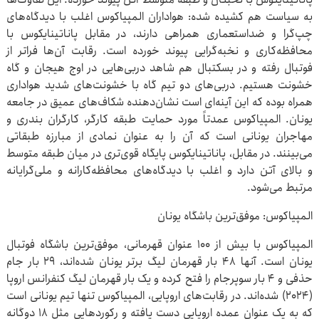
به سیاست هم کشیده شده: هواداران المپیاکوس ‏اغلب با ‏دیدگاه‌های
چپ‌گرا و ضداستعماری همراهی دارند، در مقابل ‌‏پاناتینایکوس با
محافظه‌کاری و نخبه‌گرایی پیوند خورده است. رقابت ‌‏آن‌ها فراتر از
فوتبال رفته و در بسکتبال هم شاهد دربی‌هایی در اوج ‌‏هیجان و گاه
خشونت هستیم. دربی‌های دو تیم گاه با خشونت‌های ‌‏شدید هواداری
همراه بوده که این آینه‌ای است نشان‌دهنده ‌‏شکاف‌های عمیق در جامعه
یونان. المپیاکوس عمدتاً مورد حمایت ‌‏طبقه کارگر، کارگران بندری و
مهاجران یونانی است که آن را به عنوان ‌‏نمادی از مبارزه طبقاتی
می‌بینند. در مقابل، پاناتینایکوس پایگاه ‌‏قوی‌تری در میان طبقه متوسط
و بالای آتن دارد و اغلب با دیدگاه‌های ‌‏محافظه‌کارانه و ملی‌گرایانه
مرتبط می‌شود. ‏
المپیاکوس: موفق‌ترین باشگاه یونان
المپیاکوس با بیش از ۱۰۰ عنوان قهرمانی، موفق‌ترین باشگاه فوتبال
‌‏یونان است. آنها ۴۸ بار قهرمان لیگ برتر یونان شده‌اند، ۲۹ بار جام
‌‏حذفی و ۴ بار سوپرجام را فتح کرده و یک بار قهرمان لیگ کنفرانس ‌‏اروپا
(۲۰۲۴) شده‌اند. در رقابت‌های اروپایی، المپیاکوس تنها تیم ‌‏یونانی است
که به یک عنوان عمده اروپایی دست یافته و رکوردهایی ‌‏مثل ۱۸ دوگانه