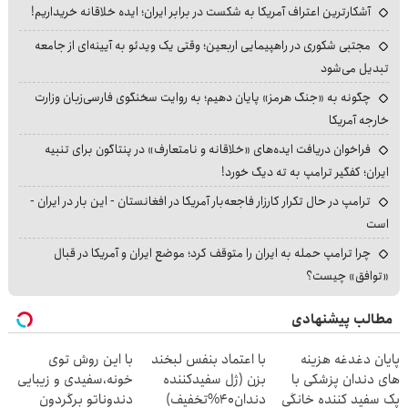
آشکارترین اعتراف آمریکا به شکست در برابر ایران؛ ایده خلاقانه خریداریم!
مجتبی شکوری در راهپیمایی اربعین؛ وقتی یک ویدئو به آیینه‌ای از جامعه
تبدیل می‌شود
چگونه به «جنگ هرمز» پایان دهیم؛ به روایت سخنگوی فارسی‌زبان وزارت
خارجه آمریکا
فراخوان دریافت ایده‌های «خلاقانه و نامتعارف» در پنتاگون برای تنبیه
ایران؛ کفگیر ترامپ به ته دیگ خورد!
ترامپ در حال تکرار کارزار فاجعه‌بار آمریکا در افغانستان - این بار در ایران -
است
چرا ترامپ حمله به ایران را متوقف کرد؛ موضع ایران و آمریکا در قبال
«توافق» چیست؟
مطالب پیشنهادی
پایان دغدغه هزینه
با اعتماد بنفس لبخند
با این روش توی
های دندان پزشکی با
بزن (ژل سفیدکننده
خونه،سفیدی و زیبایی
پک سفید کننده خانگی
دندان40%تخفیف)
دندوناتو برگردون