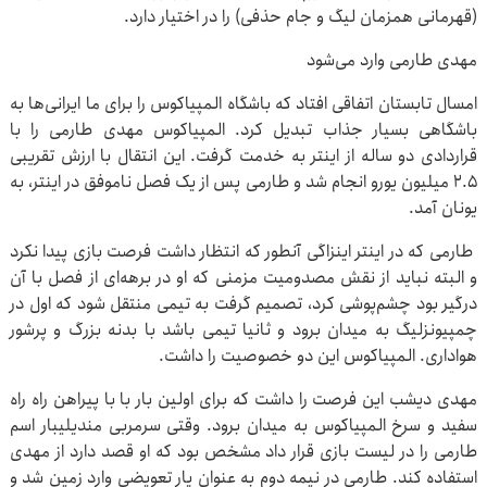
(قهرمانی همزمان لیگ و جام حذفی) را در اختیار دارد‎.‎
مهدی طارمی وارد می‌شود
امسال تابستان اتفاقی افتاد که باشگاه المپیاکوس را برای ما ایرانی‌ها ‌‏به
باشگاهی بسیار جذاب تبدیل کرد. المپیاکوس مهدی طارمی را با
‌‏قراردادی دو ساله از اینتر به خدمت گرفت. این انتقال با ارزش تقریبی
‌‏‌‏۲.۵ میلیون یورو انجام شد و طارمی پس از یک فصل ناموفق در ‌‏اینتر، به
یونان آمد.‏
‏ طارمی که در اینتر اینزاگی آنطور که انتظار داشت فرصت بازی پیدا ‌‏نکرد
و البته نباید از نقش مصدومیت مزمنی که او در برهه‌ای از فصل ‌‏با آن
درگیر بود چشم‌پوشی کرد، تصمیم گرفت به تیمی منتقل شود ‌‏که اول در
چمپیونزلیگ به میدان برود و ثانیا تیمی باشد با بدنه بزرگ ‌‏و پرشور
هواداری. المپیاکوس این دو خصوصیت را داشت. ‏
مهدی دیشب این فرصت را داشت که برای اولین بار با با پیراهن راه ‌‏راه
سفید و سرخ المپیاکوس به میدان برود. وقتی سرمربی مندیلیبار ‌‏اسم
طارمی را در لیست بازی قرار داد مشخص بود که او قصد دارد از ‌‏مهدی
استفاده کند. طارمی در نیمه دوم به عنوان یار تعویضی وارد ‌‏زمین شد و