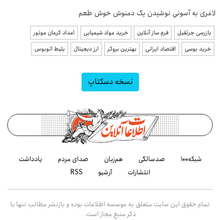
لاغری به آسونیِ نوشیدن یک دمنوش خوش طعم
بازرسی جرثقیل
فرم ساز آنلاین
خرید مواد شیمیایی
امداد کرمان موتور
خرید یوسی
اقتصاد ایرانی
بهترین بروکر
ارز دیجیتال
بلیط اتوبوس
نسخه دسکتاپ
شبکه۱۰۰
صدسالگی
هم‌زبان
صدای مردم
یادداشت
انتشارات
آرشیو
RSS
تمام حقوق این سایت متعلق به موسسه اطلاعات بوده و بازنشر مطالب تنها با
ذکر منبع مجاز است.