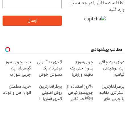
لطفا عدد مقابل را در جعبه متن
وارد کنید
ارسال
مطالب پیشنهادی
دوای درد چاقی
چربی‌سوزی
لاغری به آسونیِ
بمب چربی سوز
این نوشیدنی
بدون حتی یک
نوشیدن یک
گیاهی!با این
گیاهیه
دقیقه ورزش!
دمنوش خوش
چربی سوز به
طعم
سرعرت نور لاغر
پرطرفدارترین
90روز استفاده از
پرطرفدارترین
خرید مطمئن
شو با مجوز
استراتژی مقابله
چربیسوز گیاهی
روش اصولی
انواع آهن و فولاد
بهداشت
با چربی های
👋🏻خدافظی
لاغری آسان👈🏻
بدن با این
همیشگی با
چربیسوز
نوشیدنی گیاهی
چاقی!خرید با
گیاهی(تخفیف
تخفیف
فقط امروز)