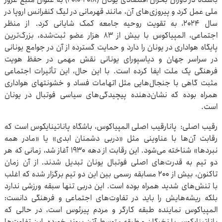
ملی عمل کرد و پیروزی‌های آن، ‌‏مانند قهرمانی در لیگ کنفرانس اروپا در
سال ۲۰۲۴، به تقویت روحیه ‌‏جامعه کمک شایانی کرد. از منظر
اجتماعی، المپیاکوس با بیش از ‌‏‌‏۸۳ هزار عضو ثبت‌شده، بزرگ‌ترین
پایگاه هواداری در یونان را دارد و ‌‏حمایت گسترده از آن در جوامع یونانی
در سراسر جهان و دیاسپورای ‌‏یونانی نقش مهمی در حفظ هویت
فرهنگی یک ملت ایفا کرده است. ‌‏با این حال، این تأثیرات اجتماعی
مثبت گاهی با جنجال‌هایی مثل ‌‏اتهامات فساد و خشونتهای هواداری
همراه بوده که نشان‌دهنده ‌‏پیچیدگی‌های سیاسی فوتبال در یونان
است. ‏
رقیب اصلی: پانارقیب اصلی المپیاکوس، باشگاه پاناتینایکوس است که
رقابت آن‌ها با ‌‏عناوینی مثل «دربی دشمنان ابدی» یا «مادر همه
نبردها» شناخته ‌‏می‌شود. این رقابت از دهه ۱۹۳۰ آغاز شد، زمانی که هر
دو تیم به ‌‏قدرت‌های اصلی فوتبال یونان تبدیل شدند. از آن زمان
تاکنون، ‏بیش ‏از ۲۰۰ مسابقه رسمی بین این دو تیم برگزار شده که اغلب
با ‌‏تنش‌های شدید همراه بوده است. این دربی تنها سبقه ورزشی ‏ندارد
‏بلکه ریشه‌هایش را باید در تفاوت‌های اجتماعی و فرهنگی ‏دانست:
‏المپیاکوس نماینده طبقه کارگر و مردم پیرئوس است، در ‏حالی که
‏پاناتینایکوس با نخبگان و طبقه متوسط آتن پیوند خورده. ‏این ‏تفاوت‌ها