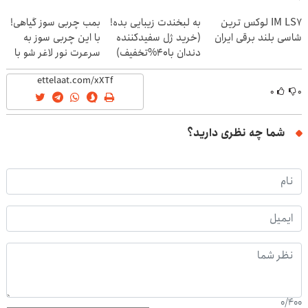
(40%off)
IM LS7 لوکس ترین
به لبخندت زیبایی بده!
بمب چربی سوز گیاهی!
شاسی بلند برقی ایران
(خرید ژل سفیدکننده
با این چربی سوز به
دندان با40%تخفیف)
سرعرت نور لاغر شو با
مجوز بهداشت
۰
۰
شما چه نظری دارید؟
0
/
400