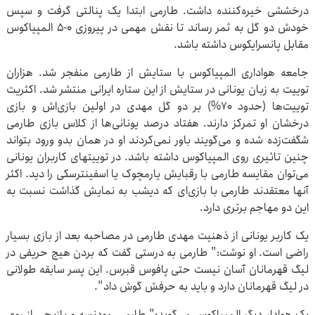
درخششی خیره‌کننده داشت. طارمی ابتدا یک پنالتی ‌‏گرفت و سپس
خودش دو گل به ثمر رساند تا نقش مهمی در پیروزی ‌‏‌‏5-0 المپیاکوس
مقابل پانسرایکوس داشته باشد. ‏
جامعه هواداری المپیاکوس با ستایش از طارمی منفجر شد. هزاران
‌‏توییت به زبان یونانی در ستایش از این ستاره ایرانی منتشر شد. ‌‏اکثریت
توییت‌ها (حدود ۷۰%) بر دو گل مهدی در اولین بازی‌اش و ‌‏بازی
درخشان او تمرکز دارند. هفتاد درصد یونانی‌ها از کلاس بازی ‌‏طارمی
شگفت‌زده شده و می‌گویند باور نمی‌کردند او در همان بدو ‌‏ورود بتواند
چنین تاثیری روی المپیاکوس داشته باشد. در توییتهای ‌‏کاربران یونانی
می‌توان مقایسه طارمی با رقبایش یارمچوک یا ‌‏اسفینترسکی را دید. اکثر
آنها معتقدند طارمی با بازی‌ای که دیشب به ‌‏نمایش گذاشت نسبت به
این دو مهاجم برتری دارد. ‏
یک کاربر یونانی از ذهنیت مهدی طارمی در مصاحبه بعد از بازی ‌‏بسیار
راضی است. او نوشت:" طارمی به درستی گفت که بردن هیچ ‌‏حریفی در
لیگ قهرمانان آسان نیست حتی پافوس قبرس. این پسر ‌‏سابقه طولانی
در لیگ قهرمانان دارد و باید به حرفش گوش داد".‏
یک هوادار دیگر المپیاکوس می‌گوید:" طارمی، پودنسه و یازیچی از ‌‏روی