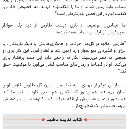
نیمکت وارد زمین شدند و ما را شگفت‌زده کردند. به خصوص ‌‏طارمی.
کیفیت تیم در این فصل باورنکردنی است".‏
اما زیباترین توصیف از بازی دیشب طارمی از دید یک هوادار
‌‏المپیاکوس:‏تینایکوس – مادر همه نبردها
‏"طارمی، علاوه بر گل‌ها، حرکات و همکاری‌هایش با دیگر بازیکنان، با
‌‏انرژی و انگیزه‌ای دیوانه‌وار وارد زمین شد و فشار آورد. این کار برای او
‌‏طبیعی به نظر می‌رسید، انگار به راحتی دارد این همه پرفشار بازی
‌‏می‌کند. او در فضاها و زمان‌های مناسب فشار می‌آورد تا موقعیت ‌‏خلق
کند".‏
‏
و ستایشی دیگر از مهدی: "به نظر من، اولین گل طارمی کلاس او را
‌‏نشان می‌دهد. همان‌طور که الکعبی هم وقتی تازه به تیم ما آمد
‌‏همینطور بود، او هم پیش از آنکه حرکت کند، گام‌هایش را در ‌‏ذهنش
می‌سنجد، مثل یک شطرنج‌باز". ‏
شاید ندیده باشید