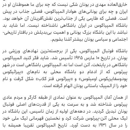
خارق‌العاده مهدی در یونان شکی ‌‏نیست که چه برای ما هموطنان او در
ایران و چه برای یونانی‌های ‌‏هوادار المپیاکوس، فصلی جذاب در پیش
است. فصلی که طارمی ‌‏یکی از جذاب‌ترین نقش‌آفرینان آن خواهد بود.
باشگاه المپیاکوس در ‌‏ایران باشگاهی ناشناخته نیست. اما شاید بد
نباشد با این باشگاه ‌‏بزرگ یونانی و اهمیت بی‌بدیلش در بافتار تاریخی-
اجتماعی و سیاسی ‌‏یونان بیشتر آشنا بشویم. ‏
باشگاه فوتبال المپیاکوس، یکی از برجسته‌ترین نهادهای ورزشی در
‌‏یونان، در تاریخ ۱۰ مارس ۱۹۲۵ تأسیس شد. شاید فکر کنید ‌‏المپیاکوس
باشگاهی در پایتخت، آتن است اما نه، المپیاکوس ‌‏باشگاهی است در شهر
پیرئوس که از ادغام دو باشگاه محلی به ‌‏نام‌های «پیرائیکوس
پودوسفایریکوس اومیلوس» و «پیرائوس فنز ‌‏کلاب» شکل گرفت و نام
خود را از المپیک باستانی یونان الهام گرفته ‌‏است. ‏
از همان آغاز، المپیاکوس به عنوان نمادی از طبقه کارگر و مردم عادی
‌‏پیرئوس شناخته شد و به سرعت به یکی از قدرت‌های اصلی فوتبال
‌‏یونان تبدیل گردید. در دهه‌های اولیه از زمان تاسیس، این باشگاه در
‌‏لیگ محلی آتن-پیرئوس شرکت کرد و نخستین قهرمانی لیگ ملی ‌‏خود
را در سال ۱۹۳۱ به دست آورد. تاریخ المپیاکوس تقریبا همیشه ‌‏با