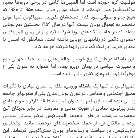
موفقیت گره خورده است اما المپین‌ها گاهی در برخی دوره‌ها ‌‏بسیار
موفقیت‌آمیز عمل کرده‌اند، از جمله دوران طلایی دهه ۱۹۵۰ تا ‌‏‌‏۱۹۶۰ که
هیچ جام و عنوانی نبود که از دست‌شان بگریزد. المپیاکوس ‌‏تنها غولی
منحصر به فوتبال یونان نیست. آنها در سال 1959 نخستین ‏تیم ‏یونانی
بودند که در جام باشگاه‌های اروپا شرکت کرد و از آن زمان ‌‏المپیاکوس
حضوری دائمی در رقابتهای اروپایی داشته است. همانطور ‌‏که امسال با
مهدی طارمی در لیگ قهرمانان اروپا شرکت خواهد کرد.‏
‏ این باشگاه در طول تاریخ خود، با چالش‌هایی مانند جنگ جهانی ‌‏دوم
و تغییرات سیاسی در یونان روبرو بوده، اما همواره به عنوان یکی ‌‏از
پرطرفدارترین تیم‌های کشور باقی مانده است‎.‎
المپیاکوس نه تنها یک باشگاه ورزشی، بلکه به عنوان نهادی با ‌‏تأثیرات
عمیق اجتماعی و سیاسی، در دوران یونان مدرن یکی از ‌‏ستونهای جامعه
یونانی بوده است. این تیم به عنوان نماینده طبقه ‌‏کارگر و مردم عادی
بندر پیرئوس، نمادی از هویت محلی و مقاومت در ‌‏برابر نخبگان آتن
محسوب می‌شود. در طول دهه‌ها، المپیاکوس ‌‏درگیر مسائل سیاسی
بوده و مالکان آن، از جمله شخصیت‌های ‌‏برجسته مانند اوانجلوس
ماریناکیس، در سیاست و رسانه‌های یونان ‌‏نقش‌آفرینی کرده‌اند. این
باشگاه در دوران بحران اقتصادی یونان ‌‏‌‏(۲۰۱۰-۲۰۱۸) به عنوان منبع غرور