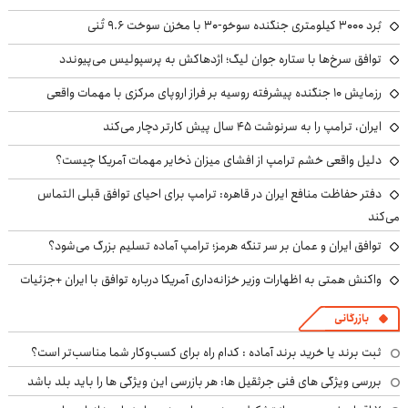
بُرد ۳۰۰۰ کیلومتری جنگنده سوخو-۳۰ با مخزن سوخت ۹.۶ تُنی
توافق سرخ‌ها با ستاره جوان لیگ؛ اژدهاکش به پرسپولیس می‌پیوندد
رزمایش ۱۰ جنگنده پیشرفته روسیه بر فراز اروپای مرکزی با مهمات واقعی
ایران، ترامپ را به سرنوشت ۴۵ سال پیش کارتر دچار می‌کند
دلیل واقعی خشم ترامپ از افشای میزان ذخایر مهمات آمریکا چیست؟
دفتر حفاظت منافع ایران در قاهره: ترامپ برای احیای توافق قبلی التماس
می‌کند
توافق ایران و عمان بر سر تنگه هرمز؛ ترامپ آماده تسلیم بزرگ می‌شود؟
واکنش همتی به اظهارات وزیر خزانه‌داری آمریکا درباره توافق با ایران +جزئیات
بازرگانی
ثبت برند یا خرید برند آماده : کدام راه برای کسب‌وکار شما مناسب‌تر است؟
بررسی ویژگی های فنی جرثقیل ها: هر بازرسی این ویژگی ها را باید بلد باشد