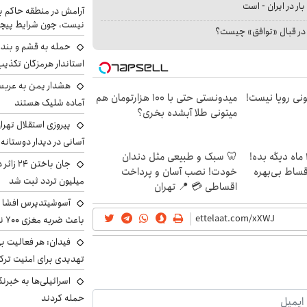
بار در ایران - است
آرامش در منطقه حاکم ب
نیست، چون شرایط پیچ
ا در قبال «توافق» چیست؟
حمله به قشم و بند
استاندار هرمزگان تکذی
هشدار یمن به عربس
هی 800 میلیونی رویا نیست!
میدونستی حتی با ۱۰۰ هزارتومان هم
آماده شلیک هستند
میتونی طلا آبشده بخری؟
پیروزی استقلال تهر
آسانی در دیدار دوستانه
الان طلا بخر پولشو 4 ماه دیگه بده!
🦷 سبک و طبیعی مثل دندان
اقساط بی‌بهره
خودت! نصب آسان و پرداخت
میلیون تردد ثبت شد
اقساطی 💳 📍 تهران
آسوشیتدپرس افشا ک
باعث ضربه مغزی ۷۰۰ نظامی آمریکایی شد
فیدان: هر فعالیت بی
تهدیدی برای امنیت ترک
اسرائیلی‌ها به خبرنگ
حمله کردند