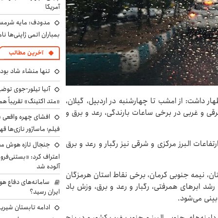
آمریکا
مدودف: مایه شرمسا
بمباران اتمی ژاپنی‌ها نام
آخرین مطالب
تنها منشاء شاد بو
آنیا تیلور-جوی توضی
ر داشت: از امشب تا چهارشنبه در اردبیل، گیلان،
«متد اکتینگ» تقریباً 
شرقی و غربی در برخی ساعات بارندگی، رعد و برق و
افشای چهره واقعی «
فیلم؛ ماساژور نازی‌ها قه
فاعات البرز مرکزی و شرقی نیز رگبار و رعد و برق
جنجال تازه هوش مصن
اعتراف کرد: «بستنی‌ف
آلوده شد
تان، نیمه جنوبی کرمان، برخی نقاط استان هرمزگان
سامانه‌های دفاع هو
شد ابرهای همرفتی، رگبار و رعد و برق، وزش باد
ایران رسید؟
نی می‌شود.
ادامه تابستان شیرین
امنه‌های جنوبی البرز و جنوب غرب کشور و در پنج