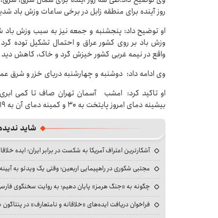
روز آینده برای منطقه زابل در برخی ساعات وزش باد شدی
او توضیح داد: پنجشنبه و جمعه نیز به سبب وزش باد 
وزش باد بر روی کشور عراق و احتمال تشکیل توده گرد 
واقع در نیمه غربی کشور خیزش گرد و خاک، کاهش دید و
وی ادامه داد: دوشنبه و چهارشنبه دریای خزر و شرق عم
او تاکید کرد: امشب آسمان تهران صاف تا کمی ابری ه
بیشینه دمای امروز پایتخت به ۳۰ و کمینه دمای آن به ۱۹ درجه سانتی‌گراد بالای صفر خواهد رسید.
شاید ندیده
آشکارترین اعتراف آمریکا به شکست در برابر ایران؛ ایده خلاقا
مجتبی شکوری در راهپیمایی اربعین؛ وقتی یک ویدئو به آیینه‌
چگونه به «جنگ هرمز» پایان دهیم؛ به روایت سخنگوی فارسی‌ز
فراخوان دریافت ایده‌های «خلاقانه و نامتعارف» در پنتاگون بر