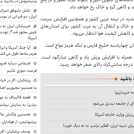
وینیسیوس در مادرید م
د و گاهی گرد و خاک رخ خواهد داد.
تلاش ناموفق اسرائی
ایران، دو قربانی در موس
شدید در نیمه غربی کشور و همچنین افزایش سرعت
و خاک و انتقال آن به غرب کشور، برای استان‌های
خیبرشکن ایران به س
چینی مجهز شد؟/ تهدید 
 کاهش کیفیت هوا انتظار می‌رود.
آمریکا
ان چهارشنبه خلیج فارس و تنگه هرمز مواج است.
آیا جنگ آمریکا و ای
هرمز ماه‌ها طول می‌کش
مراه با افزایش وزش باد و گاهی غبارآلود است.
ضرغامی درباره ضرور
فرصت سوزی نکنیم
 باشید
پزشکیان: اگر در خی
ما هستیم؛ مجبوریم اصلا
نه خریداریم!
طعنه قالیباف به ته
ای از جامعه تبدیل می‌شود
بپذیر/ به نمایش بیشتری
نخستین واکنش عالی
بان وزارت خارجه آمریکا
پرسپولیس: از هواداران 
ای تنبیه ایران؛ کفگیر ترامپ به ته دیگ خورد!
یوسف پزشکیان: افرا