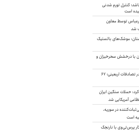
اشد؛ کنترل تورم شدنی
یده است
رعباس توسط معاون
ب شد
تان: موشک‌های بالستیک
ان با درخشش سحرخیزان و
جان باختن ۲۴ زائر در تصادفات اربعینی؛ ۶۷
رد: حملات سنگین ایران
‌ثبات‌کننده در سوریه،
یه است
ار پرس‌تی‌وی با نارنجک