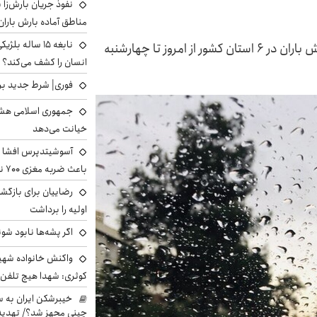
نفوذ جریان بارش‌زا ب
مناطق آماده بارش باران
نابغه ۱۵ ساله 
مدیرکل پیش‌بینی سازمان هواشناسی کشور از بارش باران در ۶ استان کشور از امروز تا چهارشنبه
انسان را کشف می‌کند؟
فوری| شرط جدید برا
جمهوری اسلامی هشد
خیانت می‌دهد
آسوشیتدپرس افشا ک
باعث ضربه مغزی ۷۰۰ نظامی آمریکایی شد
رضاییان برای بازگش
اولیه را برداشت
اگر پشه‌ها نابود شو
واکنش خانواده شهید 
کوثری: شهدا هیچ تلفن 
خیبرشکن ایران به س
چینی مجهز شد؟/ تهدید 