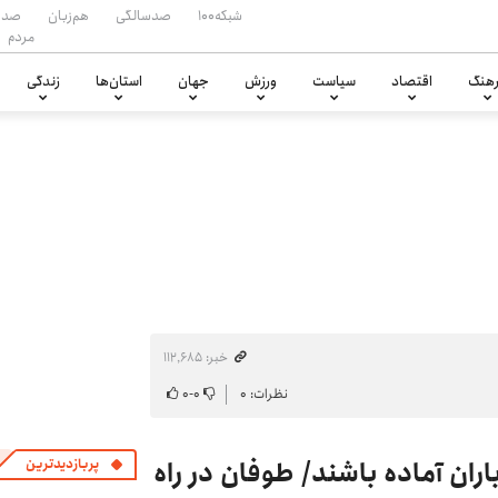
شبکه۱۰۰
صدسالگی
هم‌زبان
صدا
مردم
هنگ
اقتصاد
سیاست
ورزش
جهان
استان‌ها
زندگی
خبر: ۱۱۲٬۶۸۵
نظرات: ۰
۰
-
۰
ارش باران آماده باشند/ طوفان در راه
پربازدیدترین