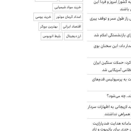
ه کشور/ امروز و فردا این
خرید مواد شیمیایی
 باشند
امداد کرمان موتور
خرید یوسی
بلژیکی راز طول عمر و توقف پیری
اقتصاد ایرانی
بهترین بروکر
ی بازنشستگی اعلام شد
ارز دیجیتال
بلیط اتوبوس
ار داد: این سخنان بوی
رد: حملات سنگین ایران
ت به پرسپولیس قدم‌های
ند، چه می‌شود؟
لاریجانی به اظهارات سردار
همراهی نداشتند
امانه هدایت ضدپارازیت
جدی برای پاتریوت و تاد