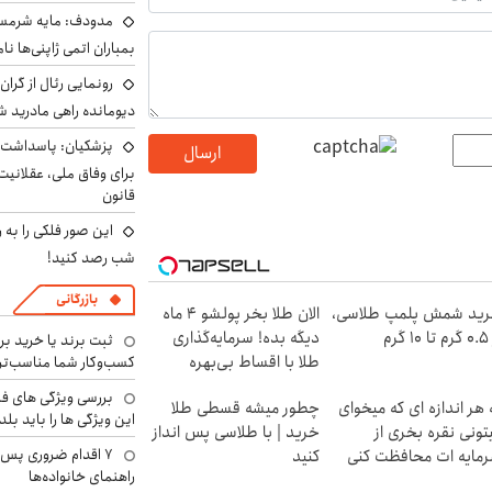
مدودف: مایه شرمسا
بمباران اتمی ژاپنی‌ها نام
رونمایی رئال از گرا
دیومانده راهی مادرید ش
پزشکیان: پاسداشت 
ارسال
برای وفاق ملی، عقلانیت
قانون
این صور فلکی را به ر
شب رصد کنید!
بازرگانی
ید شمش پلمپ طلاسی،
الان طلا بخر پولشو 4 ماه
۱ گرم
دیگه بده! سرمایه‌گذاری
ثبت برند یا خرید برن
طلا با اقساط بی‌بهره
کسب‌وکار شما مناسب‌ت
بررسی ویژگی های فن
 هر اندازه ای که میخوای
چطور میشه قسطی طلا
این ویژگی ها را باید بلد
تونی نقره بخری از
خرید | با طلاسی پس انداز
۷ اقدام ضروری پس 
مایه ات محافظت کنی
کنید
راهنمای خانواده‌ها