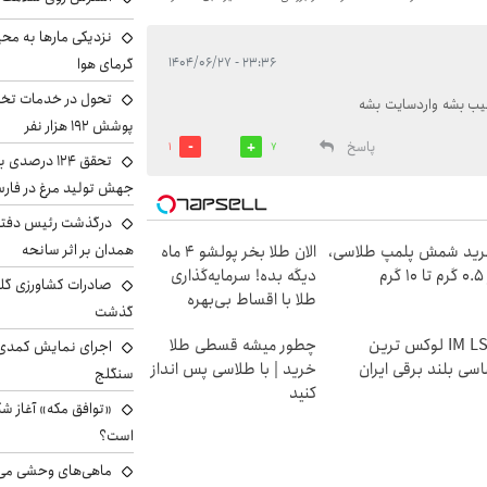
نزدیکی مارها به مح
گرمای هوا
۲۳:۳۶ - ۱۴۰۴/۰۶/۲۷
تحول در خدمات تخص
یب بشه واردسایت بشه
پوشش ۱۹۲ هزار نفر
پاسخ
1
7
تحقق ۱۲۴ درص
جهش تولید مرغ در فار
درگذشت رئیس دفتر ن
همدان بر اثر سانحه
ید شمش پلمپ طلاسی،
الان طلا بخر پولشو 4 ماه
۱ گرم
دیگه بده! سرمایه‌گذاری
طلا با اقساط بی‌بهره
گذشت
IM LS7 لوکس ترین
چطور میشه قسطی طلا
اجرای نمایش کمدی 
سی بلند برقی ایران
خرید | با طلاسی پس انداز
سنگلج
کنید
«توافق مکه» آغاز ش
است؟
ماهی‌های وحشی می‌تو