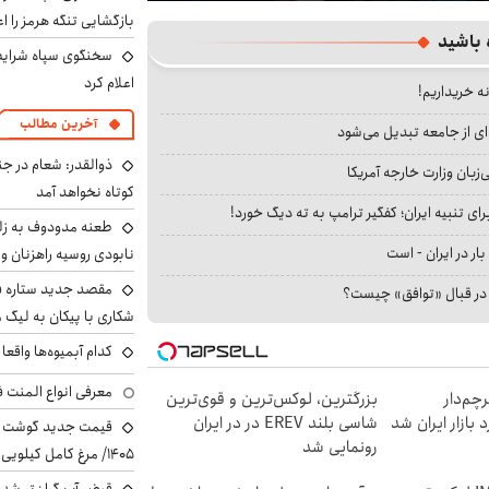
بازگشایی تنگه هرمز را اع
 باشید
سخنگوی سپاه شرایط 
اعلام کرد
نه خریداریم!
آخرین مطالب
ای از جامعه تبدیل می‌شود
ذوالقدر: شعام در جن
بان وزارت خارجه آمریکا
کوتاه نخواهد آمد
ای تنبیه ایران؛ کفگیر ترامپ به ته دیگ خورد!
طعنه مدودوف به زلن
بار در ایران - است
نابودی روسیه راهزنان و ق
مقصد جدید ستاره 
ا در قبال «توافق» چیست؟
شکاری با پیکان به لیگ م
کدام آبمیوه‌ها واقع
معرفی انواع المنت ف
 از IM LS9، پرچم‌دار
بزرگترین، لوکس‌ترین و قوی‌ترین
شاسی بلند EREV در در ایران
رونمایی شد
۱۴۰۵/ مرغ کامل کیلویی چند شد؟ +جدول