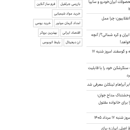
ولات ایران‌خودرو و سایپا
بازرسی جرثقیل
فرم ساز آنلاین
خرید مواد شیمیایی
انقلابیون؛ چرا عمل
امداد کرمان موتور
خرید یوسی
اقتصاد ایرانی
بهترین بروکر
یران و کره شمالی؟/ آنچه
خواهد!
ارز دیجیتال
بلیط اتوبوس
قیمت گوشت گوساله و گوسفند امروز شنبه ۱۷
نگرشکن خود را با قابلیت
رد
بر آبراهام لینکلن معرفی شد
وحشتناک مداح جوان؛
 برای خانواده مقتول
ه ۱۷ مرداد ۱۴۰۵
اصلی ایران» برای