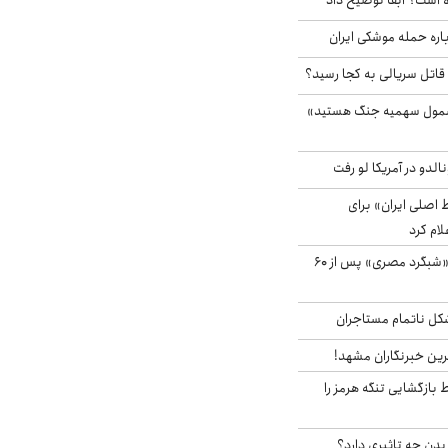
 است؟ آبفا توضیح داد
باره حمله موشکی ایران
 قاتل سریالی به کجا رسید؟
شمول سهمیه جنگ هستید»
الدو در آمریکا لو رفت
اصلی ایران» برای
لام کرد
مشاهده پرنده نادر «شبگرد مصری» پس از ۶۰
مشکل ناتمام مستاجران
رین خبرنگاران مشهد!
بازگشایی تنگه هرمز را
دن چه تاثیری دارد؟