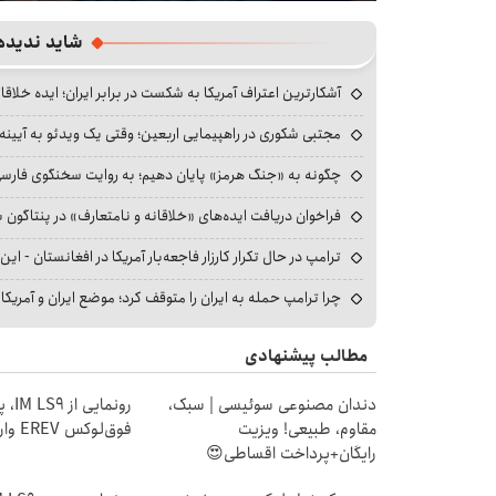
fullscreen
شاید ندیده
آشکارترین اعتراف آمریکا به شکست در برابر ایران؛ ایده خلاقا
مجتبی شکوری در راهپیمایی اربعین؛ وقتی یک ویدئو به آیینه‌
چگونه به «جنگ هرمز» پایان دهیم؛ به روایت سخنگوی فارسی‌ز
فراخوان دریافت ایده‌های «خلاقانه و نامتعارف» در پنتاگون بر
ترامپ در حال تکرار کارزار فاجعه‌بار آمریکا در افغانستان - این 
چرا ترامپ حمله به ایران را متوقف کرد؛ موضع ایران و آمریک
مطالب پیشنهادی
دندان مصنوعی سوئیسی | سبک،
رونمایی
مقاوم، طبیعی! ویزیت
فوق‌لوکس EREV وارد بازار ایران شد
رایگان+پرداخت اقساطی😍