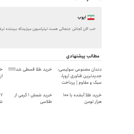
ایوب
خب الان کجاش جنجالی هست تیتراسیون میزنیدکه ببیننده ترغ
مطالب پیشنهادی
دندان مصنوعی سوئیسی:
خرید طلا قسطی شد!!!!!!
خر
جدیدترین فناوری اروپا،
از ۰.۵ گرم تا ۰
سبک و مقاوم | پرداخت
قسطی
خرید طلا آبشده با 100
خرید شمش 1 گرمی از
هزار تومن
طلاسی
شا