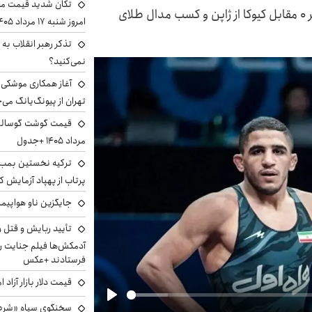
تکان شدید قیمت محص
رحمان عموزاد کشتی گیر کشورمان پس برتری ۱۰ بر ۰ مقابل کیوکا از ژاپن و کسب مدال طلای
امروز شنبه ۱۷ مرداد ۱۴۰۵
تذکر رهبر انقلاب به 
نمی‌کنید؟
آغاز همکاری موشکی ا
تهران از پیونگ‌یانگ می‌
مرداد ۱۴۰۵ +جدول
ترکیه نخستین بمب س
پرتاب از پهپاد آزمایش ک
جایگزین ناو هواپیما
تأیید ربایش و قتل 
آدمکش‌ها فیلم جنایت را
فرستادند +عکس
قیمت دلار بازار آزاد امروز شنب
سخنگوی سپاه «شرط 
Play