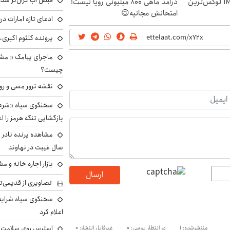
قبض آب گران‌تر شده
رونمایی رسمی IM LS9 لوکس‌ترین
درآمد ماهی 800 میلیونی رویا نیست!
امتحانش مجانیه😉
ادعای تازه امارات در
پرونده کلثوم اکبری،
ماجرای پیامک « م
چیست؟
نقشه ترور مسی و رون
سخنگوی سپاه «شرط 
بازگشایی تنگه هرمز را اع
سال غیبت در نهاوند
بازار اجاره خانه و 
ارسال
تصاویری از قدیمی‌ت
سخنگوی سپاه شرایط 
اعلام کرد
استرس روی سلامت ب
منتشرشده: 1
در انتظار بررسی: 0
غیرقابل انتشار: 0