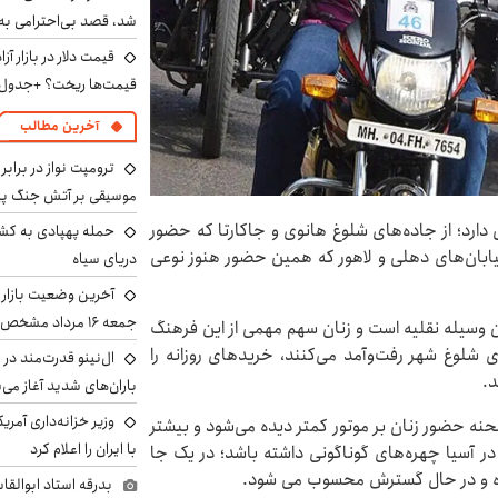
شد، قصد بی‌احترامی به 
قیمت‌ها ریخت؟ +جدول
آخرین مطالب
ترومپت نواز در برابر
موسیقی بر آتش جنگ پیر
 دارد؛ از جاده‌های شلوغ هانوی و جاکارتا که حضور
حمله پهپادی به کشت
خیابان‌های دهلی و لاهور که همین حضور هنوز نوعی
دریای سیاه
آخرین وضعیت بازار ار
جمعه ۱۶ مرداد مشخص شد
ین وسیله نقلیه است و زنان سهم مهمی از این فرهنگ
های شلوغ شهر رفت‌وآمد می‌کنند، خریدهای روزانه را
ال‌نینو قدرت‌مند در 
د.
باران‌های شدید آغاز می
وزیر خزانه‌داری آمری
نه حضور زنان بر موتور کمتر دیده می‌شود و بیشتر
با ایران را اعلام کرد
در آسیا چهره‌های گوناگونی داشته باشد؛ در یک جا
تازه و در حال گسترش محسوب می شود.
بدرقه استاد ابوالقا