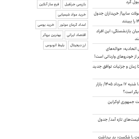
بول کرد
بازرسی جرثقیل
فرم ساز آنلاین
لات سایپا/ خریداران جدول
خرید مواد شیمیایی
امداد کرمان موتور
خرید یوسی
یان بازنشستگی: این افراد
اقتصاد ایرانی
بهترین بروکر
ارز دیجیتال
بلیط اتوبوس
تحادیه: حواله‌های
 از خودروهای وارداتی است!
کا زمان و جزئیات توافق جدید
پیش‌بینی بورس فردا شنبه ۱۷ مرداد ۱۴۰۵/ بازار
یگر است؟
ست جمهوری اوکراین
 قیمت‌های تازه آمد/ جدول
ت را شکست: بد برداشت