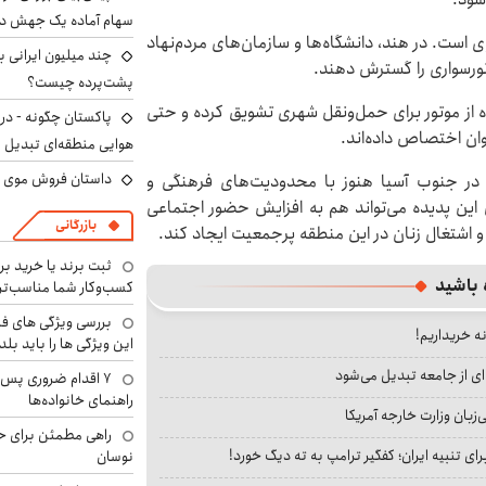
سهام آماده یک جهش د
 است. در هند، دانشگاه‌ها و سازمان‌های مردم‌نهاد
وتورسواری را گسترش دهند.
پشت‌پرده چیست؟
ه از موتور برای حمل‌ونقل شهری تشویق کرده و حتی
پاکستان چگونه - در
ان اختصاص داده‌اند.
هوایی منطقه‌ای تبدیل 
داستان فروش موی 
 در جنوب آسیا هنوز با محدودیت‌های فرهنگی و
 این پدیده می‌تواند هم به افزایش حضور اجتماعی
بازرگانی
 و اشتغال زنان در این منطقه پرجمعیت ایجاد کند.
ثبت برند یا خرید برن
 باشید
کسب‌وکار شما مناسب‌ت
بررسی ویژگی های فن
نه خریداریم!
این ویژگی ها را باید بلد
ای از جامعه تبدیل می‌شود
۷ اقدام ضروری پس 
راهنمای خانواده‌ها
بان وزارت خارجه آمریکا
راهی مطمئن برای ح
ای تنبیه ایران؛ کفگیر ترامپ به ته دیگ خورد!
نوسان