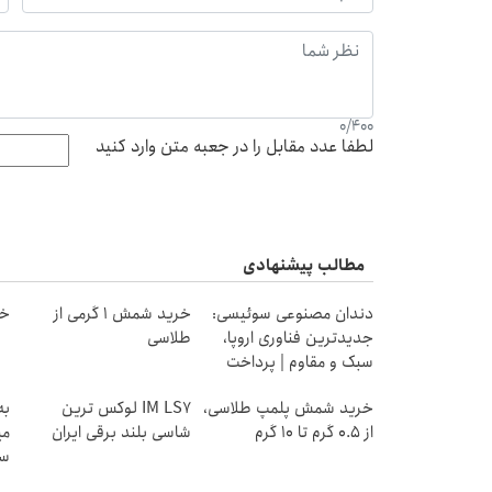
0
/
400
لطفا عدد مقابل را در جعبه متن وارد کنید
مطالب پیشنهادی
دندان مصنوعی سوئیسی:
خرید شمش 1 گرمی از
خر
جدیدترین فناوری اروپا،
طلاسی
سبک و مقاوم | پرداخت
قسطی
خرید شمش پلمپ طلاسی،
IM LS7 لوکس ترین
به
از ۰.۵ گرم تا ۱۰ گرم
شاسی بلند برقی ایران
می
سر