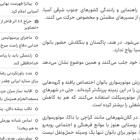
پیاتزا فهرست نهایی 
راهنمایی و رانندگی کشورهای جنوب شرقی آسیا،
آسیایی اعلام کرد
ایت و از مسیرهای مطمئن و مخصوص حرکت می کنند.
حراج ۸۸ اثر ف
+تصاویر
ماجرای پرسپولیس و د
 می‌شود. در هند، پاکستان و بنگلادش حضور بانوان
جدایی دفاع راست سرخ‌
یا رواج ندارد.
زلنسکی باید با ریا
را به خود جلب می‌کنند و همین موضوع نشان می‌دهد
خداحافظی کند
عدد باورنکردنی رضای
برای ستاره ایرانی چقدر 
موزش موتورسواری بانوان اختصاص یافته و گروه‌هایی
 را در این زمینه پررنگ‌تر کرده‌اند. حتی در شهرهای
اقامه نماز سران عرب
ی از موتورسیکلت استفاده می‌کنند که هم به کاهش
مسجدالحرام همزمان با 
غلی را بیشتر کرده است.
تالاب بیشه دالان، پن
ر کلان‌شهرهایی مانند کراچی یا داکا، موتورسواری
تماس شبانه پورعلی‌گ
وستایی هنوز با موانع فرهنگی و اجتماعی روبه‌رو
به هم ریخت!
موتور برای بانوان تنها یک وسیله حمل‌ونقل نیست
شود.