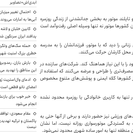
ابدی‌اش+تصاویر
احتمال تغییر میزبان
 تایلند موتور به بخشی جدانشدنی از زندگی روزمره
آبی‌ها به امارات می‌روند
ن کشورها موتور نه تنها وسیله اصلی رفت‌وآمد است
پدافند ایران سرنگون شد
زنانی را دید که با موتور، فرزندانشان را به مدرسه
یر محل کارشان حرکت می‌کنند.
خطری بزرگ امنیت شهرون
بارش باران، رعدوبر
 را با این نیاز هماهنگ کند. شرکت‌های سازنده در
این مناطق را تهدید می‌
‌مصرف‌تری را طراحی و عرضه می‌کنند که استفاده از
ری از کشورها کلاه ایمنی و پوشش‌های متنوع مخصوص
ادعای وال‌استریت ژو
اعضای ناتو قطعی است
خبر خوب برای بازنش
تنها به کاربری خانوادگی یا روزمره محدود نشده
انجام می‌شود
مقام سعودی: توافقن
دهای ورزشی نیز حضور دارند و برخی از آنها حتی به
پاکستان و ترکیه تهدید
ه به گستردگی موتورسواری روزانه نیست، اما نشان
نیست
ین منطقه تنها به امور ساده شهری محدود نمی‌شود.