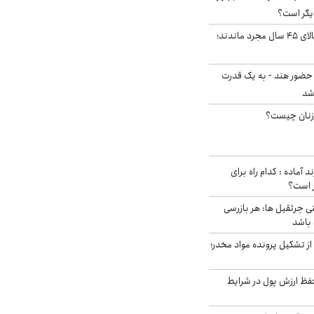
یگر است؟
چند میلیون ایرانی بالای ۴۵ سال مجرد ماندند؛
 حضور هند - به یک قدرت
شد
زنان چیست؟
د آماده : کدام راه برای
ر است؟
ی جرثقیل ها: هر بازرسی
 باشد
از تشکیل پرونده مواد مخدر؛
فظ ارزش پول در شرایط