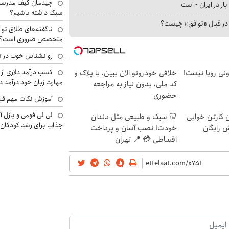
چیدمان کیف مدرسه؛
بار در ایران - است
سبک داشته باشیم؟
ا در قبال «توافق» چیست؟
ناگفته‌های طلاق توا
متخصص ضروری است؟
روانشناس خوب در ت
کسب درآمد دلاری از 
هی 800 میلیونی رویا نیست!
خلافی خودروتو الان ببین، با پلاک و
مهارت زبان خود درآمد د
کد ملی، بدون نیاز به مراجعه
حضوری
آموزش نکات مهم قبل 
لی لی فومی و پازل آ
ن کارتن خوابی
🦷 سبک و طبیعی مثل دندان
جذاب برای رشد کودکان
ش رایگان
خودت! نصب آسان و پرداخت
اقساطی 💳 📍 تهران