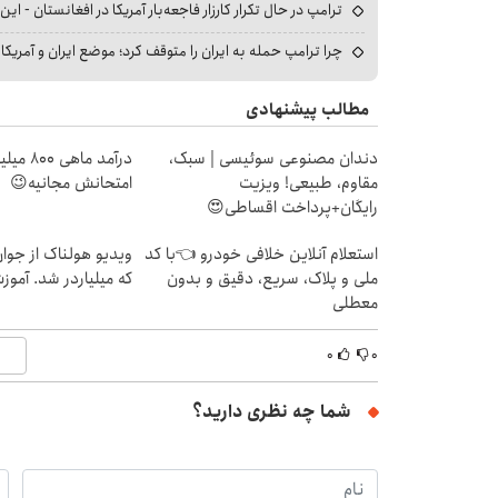
ترامپ در حال تکرار کارزار فاجعه‌بار آمریکا در افغانستان - این 
چرا ترامپ حمله به ایران را متوقف کرد؛ موضع ایران و آمریک
مطالب پیشنهادی
دندان مصنوعی سوئیسی | سبک،
درآمد ما
مقاوم، طبیعی! ویزیت
امتحانش مجانیه😉
رایگان+پرداخت اقساطی😍
استعلام آنلاین خلافی خودرو 👈با کد
ویدیو هولناک از جوا
ملی و پلاک، سریع، دقیق و بدون
که میلیاردر شد. آموز
معطلی
۰
۰
شما چه نظری دارید؟