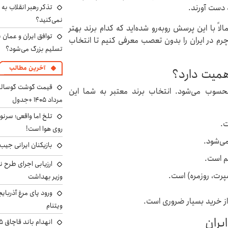
تذکر رهبر انقلاب به 
ه دست آورند.
نمی‌کنید؟
 با این پرسش روبه‌رو شده‌اید که کدام برند بهتر
توافق ایران و عمان ب
چرم در ایران را بدون تعصب معرفی کنیم تا انتخاب
تسلیم بزرگ می‌شود؟
آخرین مطالب
اهمیت دارد؟
سوب می‌شود. انتخاب برند معتبر به شما این
مرداد ۱۴۰۵ +جدول
تلخ اما واقعی؛ سرنو
ت.
روی هوا است!
می‌شود.
بازیکنان ایرانی جیب ا
م است.
ارزیابی اجرای طرح ن
رت، روزمره) است.
وزیر بهداشت
ورود پای مرغ آذربای
از خرید بسیار ضروری است.
ویتنام
یران