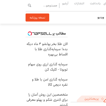
ی
یادداشت
انتشارات
آرشیو
ویدیو
نسخه روزنامه
مطالب پیشنهادی
الان طلا بخر پولشو 4 ماه دیگه
بده! سرمایه‌گذاری طلا با
اقساط بی‌بهره
سرمایه گذاری ارزی روی سهام
تویوتا - کلیک کن
سرمایه گذاری امن با طلا و
نقره دیجی کالا
متخصصین این روش آسان را
پربحث‌ترین
برای لاغری شکم و پهلو معرفی
کردند