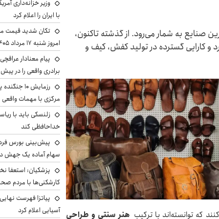
وزیر خزانه‌داری آمری
با ایران را اعلام کرد
تکان شدید قیمت محص
ن صنایع به شمار می‌رود. از گذشته تاکنون،
امروز شنبه ۱۷ مرداد ۱۴۰۵
د و کارایی گسترده در تولید کفش، کیف و
پیام معنادار عراقچی:
برادری واقعی را در پیش 
رزمایش ۱۰ جن
مرکزی با مهمات واقعی
زلنسکی باید با ریا
خداحافظی کند
سهام آماده یک جهش د
پزشکیان: استعفا نخوا
کارشکنی‌ها با مردم صح
پیاتزا فهرست نهایی 
آسیایی اعلام کرد
نند که توانسته‌اند با ترکیب
هنر سنتی و طراحی