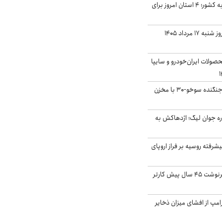
نفوذ جریان بارش‌زا به کشور؛ ۴ استان امروز برای
قیمت سکه و طلا امروز شنبه ۱۷ مرداد ۱۴۰۵
ولات ایران‌خودرو و سایپا
بُرد ۳۰۰۰ کیلومتری جنگنده سوخو-۳۰ با مخزن
ره جوان لیگ؛ اژدهاکش به
گنده پیشرفته روسیه بر فراز اروپای
ایران، ترامپ را به سرنوشت ۴۵ سال پیش کارتر
مپ از افشای میزان ذخایر