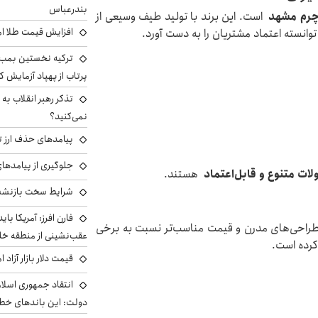
بندرعباس
رم مشهد
است. این برند با تولید طیف وسیعی از
افزایش قیمت طلا امروز شنبه 
سته اعتماد مشتریان را به دست آورد.
ترکیه نخستین بمب س
پرتاب از پهپاد آزمایش ک
تذکر رهبر انقلاب به 
نمی‌کنید؟
پیامدهای حذف ارز تر
جلوگیری از پیامدها
ت متنوع و قابل‌اعتماد
هستند.
شرایط سخت بازنشست
فارن افرز: آمریکا بای
طراحی‌های مدرن و قیمت مناسب‌تر نسبت به برخی
عقب‌نشینی از منطقه خ
 کرده است.
قیمت دلار بازار آزاد امروز شنب
انتقاد جمهوری اسلام
دولت: این باندهای خطرن