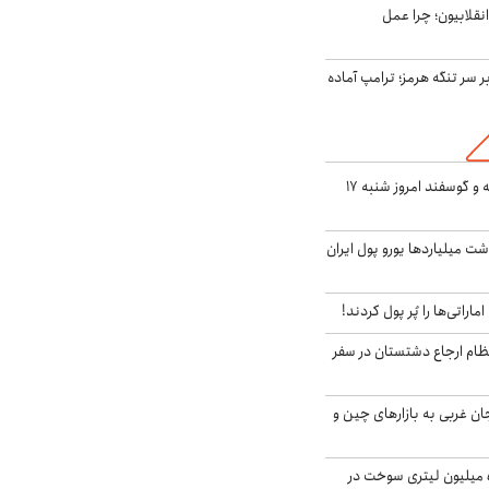
انقلابیون؛ چرا عمل
ر سر تنگه هرمز؛ ترامپ آماده
قیمت گوشت گوساله و گوسفند امروز شنبه ۱۷
شت میلیاردها یورو پول ایران
ماراتی‌ها را پُر پول کردند!
ظام ارجاع دشتستان در سفر
جان غربی به بازارهای چین و
انهدام باند قاچاق ۵ میلیون لیتری سوخت در