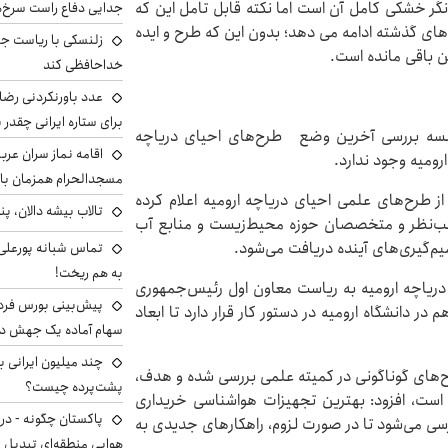
گر خشکی کامل آن است اما نکته قابل تامل این که
جدایی دفاع راست سرخ‌
ای گذشته ادامه می دهد؛ بدون این که طرح و ایده
زلنسکی با ریاست جم
 باقی مانده است.
خداحافظی کند
عدد باورنکردنی رضای
برای ستاره ایرانی چقدر 
 جلسه بررسی آخرین وضع طرح‌های احیای دریاچه
اقامه نماز سران عرب
رومیه وجود ندارد.
مسجدالحرام همزمان با 
ز طرح‌های علمی احیای دریاچه ارومیه اعلام کرده
تالاب بیشه دالان، پن
احب‌نظر و متخصصان حوزه محیط‌زیست و منابع آب
م‌گیری‌های آینده دریافت می‌شود.
تماس شبانه پورعلی‌گ
به هم ریخت!
دریاچه ارومیه به ریاست معاون اول رئیس‌جمهوری
در دانشگاه ارومیه در دستور کار قرار دارد تا ابعاد
سهام آماده یک جهش د
رح‌های گوناگونی در کمیته علمی بررسی شده و هدف،
پشت‌پرده چیست؟
است، افزود: بهترین تجهیزات هواشناسی خریداری
پاکستان چگونه - در
سی می‌شود تا در صورت لزوم، راهکارهای جدیدی به
هوایی منطقه‌ای تبدیل 