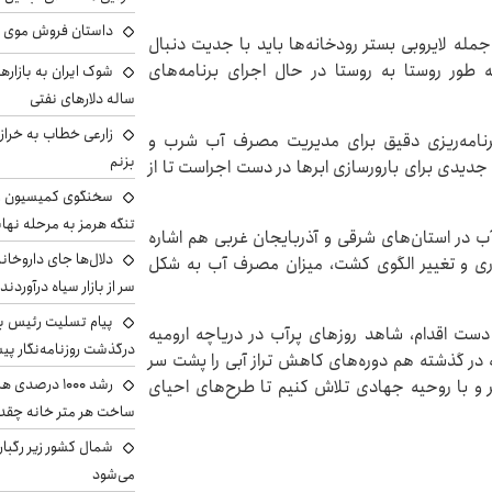
داستان فروش موی 
مله لایروبی بستر رودخانه‌ها باید با جدیت دنبال
‌ طور روستا به روستا در حال اجرای برنامه‌های
ساله دلارهای نفتی
زارعی خطاب به خراز
 برنامه‌ریزی دقیق برای مدیریت مصرف آب شرب و
بزنم
جدیدی برای بارورسازی ابرها در دست اجراست تا از
سخنگوی کمیسیون ا
تنگه هرمز به مرحله نها
آب در استان‌های شرقی و آذربایجان غربی هم اشاره
دلال‌ها جای داروخانه
بیاری و تغییر الگوی کشت، میزان مصرف آب به شکل
سر از بازار سیاه درآوردند
پیام تسلیت رئیس بنی
دست اقدام، شاهد روزهای پرآب در دریاچه ارومیه
درگذشت روزنامه‌نگار پ
ه در گذشته هم دوره‌های کاهش تراز آبی را پشت سر
رشد ۱۰۰۰ درص
ر و با روحیه جهادی تلاش کنیم تا طرح‌های احیای
ساخت هر متر خانه چقد
شمال کشور زیر رگبار
می‌شود