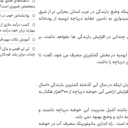
ناگفته‌های طلاق توا
متخصص ضروری است؟
نکه وضع بارندگی در غرب استان بحرانی تر از شرق
روانشناس خوب در ت
واری به تامین حقابه دریاچه ارومیه از رودخانه
کسب درآمد دلاری از 
مهارت زبان خود درآمد د
 چندانی در افزایش بارندگی ها نخواهد داشت، بر
آموزش نکات مهم قبل 
لی لی فومی و پازل آ
جذاب برای رشد کودکان
 ارومیه در بخش کشاورزی مصرف می شود، گفت: تا
ی دریاچه را داشت.
مدیرعامل شرکت آب منطقه ای آذربایجان غربی هم با بیان اینکه در سال آبی گذشته کمترین بارندگی ۱۰سال
اخیر در حوضه دریاچه ارومیه ثبت شده است، ادامه داد: افزایش اراضی آبی حوضه دریاچه از ۳۰۰هزار هکتار به
 پاشنه آشیل مدیریت آبی حوضه دریاچه دانست و
مه دارد و وضع بهبود نمی یابد.
ده است ، راه اندازی مانیتورینگ مصرف آب در حوضه