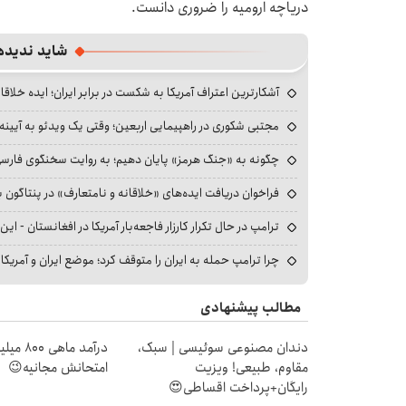
دریاچه ارومیه را ضروری دانست.
شاید ندیده
آشکارترین اعتراف آمریکا به شکست در برابر ایران؛ ایده خلاقا
مجتبی شکوری در راهپیمایی اربعین؛ وقتی یک ویدئو به آیینه‌
چگونه به «جنگ هرمز» پایان دهیم؛ به روایت سخنگوی فارسی‌ز
فراخوان دریافت ایده‌های «خلاقانه و نامتعارف» در پنتاگون بر
ترامپ در حال تکرار کارزار فاجعه‌بار آمریکا در افغانستان - این 
چرا ترامپ حمله به ایران را متوقف کرد؛ موضع ایران و آمریک
مطالب پیشنهادی
دندان مصنوعی سوئیسی | سبک،
درآمد ما
مقاوم، طبیعی! ویزیت
امتحانش مجانیه😉
رایگان+پرداخت اقساطی😍