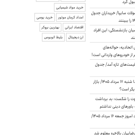
بول کرد
خرید مواد شیمیایی
لات سایپا/ خریداران جدول
امداد کرمان موتور
خرید یوسی
اقتصاد ایرانی
بهترین بروکر
یان بازنشستگی: این افراد
ارز دیجیتال
بلیط اتوبوس
تحادیه: حواله‌های
 از خودروهای وارداتی است!
 قیمت‌های تازه آمد/ جدول
پیش‌بینی بورس فردا شنبه ۱۷ مرداد ۱۴۰۵/ بازار
یگر است؟
ت را شکست: بد برداشت
باورهای دینی نداشتم
قیمت دلار در بازار آزاد امروز جمعه ۱۶ مرداد ۱۴۰۵/
اییان بالاخره معلوم شد