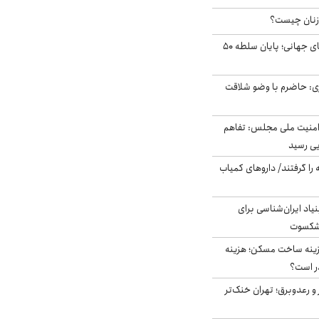
زنان چیست؟
شوک ایران به بازارهای جهانی؛ پایان سلطه ۵۰
ی: حاضرم با وضو شلاقت
منیت ملی مجلس: تفاهم
یی رسید
 را گرفتند/ داروهای کمیاب
اد ایران‌شناسی برای
یشکسوت
دی هزینه ساخت مسکن؛ هزینه
ر است؟
 و رعدوبرق؛ تهران خنک‌تر