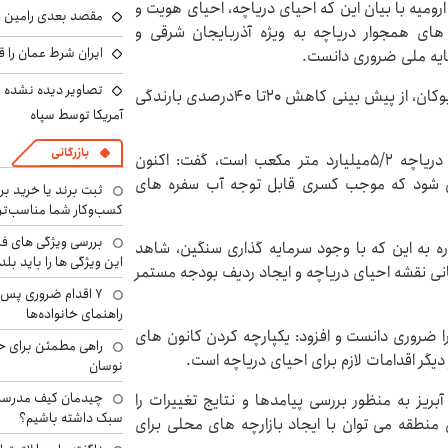
ارومیه با بیان این که احیای دریاچه، احیای هویت و
مقصد بعدی رامین رض
های همجوار دریاچه به ویژه آذربایجان شرقی و
ایران شرط عمان را ق
مایه ملی ضروری دانست.
تصاویر دیده نشده ا
سعید عیسی زاده با اشاره به کاهش ۶۰درصدی آب سد بوکان، از پیش بینی کاهش ۲۰تا ۴۰درصدی بارندگی
آمریکا توسط سپاه
بازرگانی
وی با اشاره به این که ظرفیت آب تجدیدپذیر حوضه دریاچه ۵/۲میلیارد متر مکعب است، گفت: اکنون
می شود که موجب کسری قابل توجه آب سفره های
ثبت برند یا خرید برن
کسب‌وکار شما مناسب‌ت
بررسی ویژگی های فن
ره به این که با وجود سرمایه گذاری سنگین، شاهد
این ویژگی ها را باید بلد
نی نقشه احیای دریاچه و ایجاد ردیف بودجه مستمر
۷ اقدام ضروری پس 
راهنمای خانواده‌ها
را ضروری دانست و افزود: یکپارچه کردن کانون های
راهی مطمئن برای ح
یگر اقدامات لازم برای احیای دریاچه است.
نوسان
چیدمان کیف مدرسه؛
یز به منظور بررسی پیامدها و نتایج تغییرات را
سبک داشته باشیم؟
منطقه می توان با ایجاد بازارچه های محلی برای