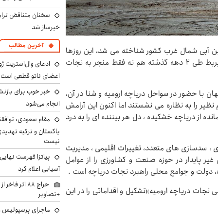
سخنان متناقض ترامپ 
خبرساز شد
آخرین مطالب
گین آبی شمال غرب کشور شناخته می شد، این روزها
حال و روز خوشی ندارد و اقدامات نهادها و مسئولان ذیربط طی ۲ دهه گذشته هم نه فقط منجر به نجات
ادعای وال‌استریت ژو
اعضای ناتو قطعی است
خبر خوب برای بازنش
هان با حضور در سواحل دریاچه ارومیه و شنا در آن،
انجام می‌شود
نظیر را به نظاره می نشستند اما اکنون این آرامش
انده از دریاچه خشکیده ، دل هر بیننده ای را به درد
مقام سعودی: توافقن
پاکستان و ترکیه تهدید
نیست
ی ، سدسازی های متعدد، تغییرات اقلیمی ، مدیریت
پیاتزا فهرست نهایی 
یر پایدار در حوزه صنعت و کشاورزی را از عوامل
آسیایی اعلام کرد
 دولت و جوامع محلی راهبرد نجات دریاچه است .
حراج ۸۸ اثر ف
ه ملی نجات دریاچه ارومیه»تشکیل و اقداماتی را در این
+تصاویر
ماجرای پرسپولیس و د