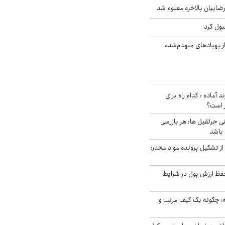
اییان بالاخره معلوم شد
بول کرد
ز پهپادهای منهدم‌شده
د آماده : کدام راه برای
ر است؟
ی جرثقیل ها: هر بازرسی
 باشد
از تشکیل پرونده مواد مخدر؛
فظ ارزش پول در شرایط
 چگونه یک کیف مرتب و