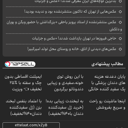
بدترین کوچه‌های ایران معرفی شدند! +عکس و جزئیات
عکس‌هایی از تهران که تاکنون منتشرنشده بود و ندیده بودید!
عکس منتشرنشده از استاد پرویز یاحقی +بزرگداشتی با حضور ویگن و پوران
و دلکش
حاجی فیروزها در تهران بازداشت شدند! +عکس و جزئیات
عکس‌های دیدنی از اتاق، خانه و روستای محل تولد امیرکبیر!
مطالب پیشنهادی
پایان دغدغه هزینه
با این روش توی
ایمپلنت اقساطی بدون
های دندان پزشکی با
خونه،سفیدی و زیبایی
چک و سفته با ٪۲۵
پک سفید کننده خانگی
دندوناتو برگردون
تخفیف 👈 ویزیت
(40%off)
رایگان توسط متخصص
اینجا ماشینت رو راحت
به لبخندت زیبایی بده!
با اعتماد بنفس لبخند
و سریع بفروشش
(خرید ژل سفیدکننده
بزن (ژل سفیدکننده
دندان با40%تخفیف)
دندان40%تخفیف)