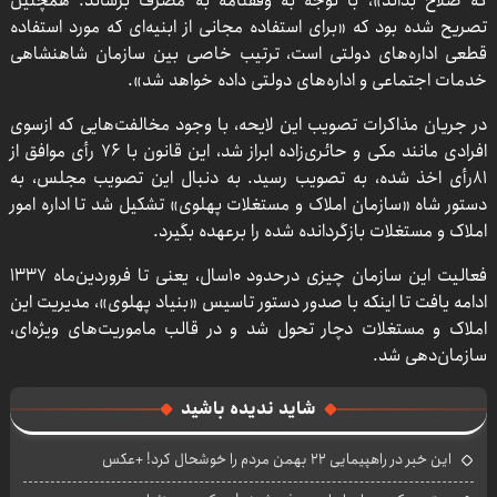
که صلاح بداند»، با توجه به وقفنامه به مصرف برساند. همچنین
تصریح شده بود که «برای استفاده مجانی از ابنیه‌ای که مورد استفاده
قطعی اداره‌های دولتی است، ترتیب خاصی بین سازمان شاهنشاهی
خدمات اجتماعی و اداره‌های دولتی ‌داده خواهد شد».
در جریان مذاکرات تصویب این لایحه، با وجود مخالفت‌هایی که ازسوی
افرادی مانند مکی و حائری‌زاده ابراز شد، این قانون با ۷۶ رأی موافق از
۸۱رأی اخذ شده، به تصویب رسید. به دنبال این تصویب مجلس، به
دستور شاه «سازمان‌ املاک‌ و مستغلات‌ پهلوی» تشکیل شد تا اداره امور
املاک و مستغلات بازگردانده شده را برعهده بگیرد.
فعالیت این سازمان چیزی درحدود ۱۰سال، یعنی تا فروردین‌ماه ۱۳۳۷
ادامه یافت تا اینکه با صدور دستور تاسیس «بنیاد پهلوی»، مدیریت این
املاک و مستغلات دچار تحول شد و در قالب ماموریت‌های ویژه‌ای،
سازمان‌دهی شد.
شاید ندیده باشید
این خبر در راهپیمایی ۲۲ بهمن مردم را خوشحال کرد! +عکس