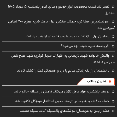
تغییر تند قیمت محصولات ایران‌خودرو و سایپا امروز پنجشنبه ۱۵ مرداد ۱۴۰۵
+جدول
آسوشیتدپرس افشا کرد: حملات سنگین ایران باعث ضربه مغزی ۷۰۰ نظامی
آمریکایی شد
رضاییان برای بازگشت به پرسپولیس قدم‌های اولیه را برداشت
اگر پشه‌ها نابود شوند، چه می‌شود؟
واکنش خانواده شهید لاریجانی به اظهارات سردار کوثری: شهدا هیچ تلفن
همراهی نداشتند
دانشمندان راز یک زندگی سالم با درد و افسردگی کمتر را کشف کردند
آخرین مطالب
یوسف پزشکیان: افراد عاقل تلاش می‌کنند آرامش در منطقه حاکم باشد
حمله به قشم و بندرعباس توسط معاون استاندار هرمزگان تکذیب شد
هشدار یمن به عربستان: موشک‌های بالستیک آماده شلیک هستند