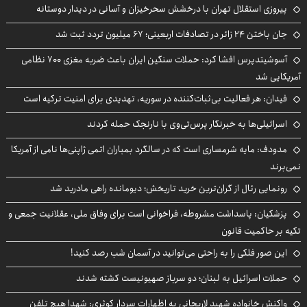
پیروزی استقلال تهران با درخشش سحرخیزان و آسانی در دیدار دوستانه
جان باختن ۲۴ زائر در تصادفات اربعینی؛ ۶۷ میلیون تردد ثبت شد
آسوشیتدپرس افشا کرد: حملات سنگین ایران باعث ضربه مغزی ۷۰۰ نظامی
آمریکایی شد
فیدان: هر فعالیت بی‌ثبات‌کننده در سوریه، تهدیدی برای امنیت ترکیه است
اسرائیلی‌ها به خبرنگار پرس‌تی‌وی با نارنجک حمله کردند
مدودف: مایه شرمساری است که در سالگرد بمباران اتمی ژاپنی‌ها نامی از آمریکا
نمی‌برند
رونمایی رئال از گران‌ترین خرید تاریخش؛ دیومانده راهی مادرید شد
پزشکیان: پاسداشت مشروطه، فراخوانی است برای وفاق ملی، عقلانیت جمعی و
تکیه بر حاکمیت قانون
این صور فلکی را به راحتی می‌توانید در آسمان شب رصد کنید!
حملات اسرائیل به لبنان؛ دو سرباز صهیونیست کشته شدند
واکنش خانواده شهید لاریجانی به اظهارات سردار کوثری: شهدا هیچ تلفن