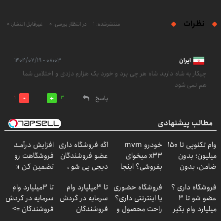
نظرات
منتشرشده: 1
در انتظار بررسی: 0
غیرقابل انتشار: 0
ایران
۰۸:۰۳ - ۱۴۰۴/۰۷/۱۹
چیکار به شاه دارید شاه هر چی برد و خورد یک هزارم دزدی و اختلاس شما
هم نمی شود
پاسخ
1
3
مطالب پیشنهادی
وام تکنوپی تا ۱۵۰
خودرو mvm
اگه فروشگاه داری
افزایش درآمـد
میلیون؛ بدون
x33 میخوای
عضو فروشندگان
فروشگاهت رو
ضامن، بدون
بفروشی؟ اینجا
دیجی پی شو ،
تضمین کن «
دردسر
به سرعت فروش
فروش رو بالا ببر
فروشگاهت رو
فروشگاه داری ؟
فروشگاه حضوری
تا 3میلیارد وام
تا 3میلیارد وام
میره
ثبت کن »
عضو شو تا 3
یا اینترنتی داری؟
سرمایه در گردش
سرمایه در گردش
میلیارد وام بگیر
راحت محصول و
فروشندگان
فروشندگان =>
خدماتت رو
فروشگاهت رو