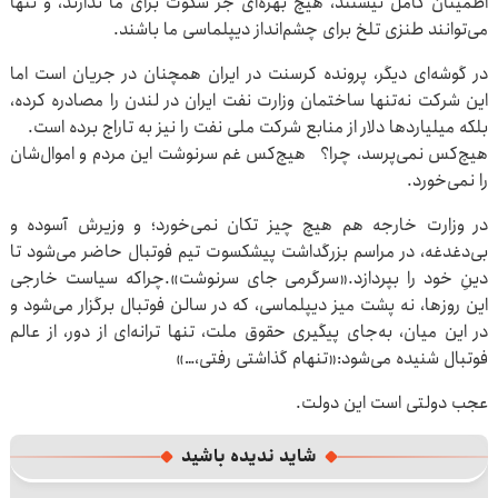
اطمینان کامل نیستند، هیچ بهره‌ای جز سکوت برای ما ندارند، و تنها
می‌توانند طنزی تلخ برای چشم‌انداز دیپلماسی ما باشند.
‏در گوشه‌ای دیگر، پرونده کرسنت در ایران همچنان در جریان است ‏اما
این شرکت نه‌تنها ساختمان وزارت نفت ایران در لندن را مصادره کرده،
بلکه میلیاردها دلار از منابع شرکت ملی نفت را نیز به تاراج برده است.
‏هیچ‌کس نمی‌پرسد، چرا؟ ‏هیچ‌کس غم سرنوشت این مردم و اموال‌شان
را نمی‌خورد.
‏در وزارت خارجه هم هیچ چیز تکان نمی‌خورد؛ و وزیرش آسوده و
بی‌دغدغه، در مراسم بزرگداشت پیشکسوت تیم فوتبال حاضر می‌شود تا
دینِ خود را بپردازد.«سرگرمی جای سرنوشت».‏چراکه سیاست خارجی
این روزها، نه پشت میز دیپلماسی، که در سالن فوتبال برگزار می‌شود ‏و
در این میان، به‌جای پیگیری حقوق ملت، تنها ترانه‌ای از دور، از عالم
فوتبال شنیده می‌شود:«تنهام گذاشتی رفتی،…»
‏عجب دولتی است این دولت.
شاید ندیده باشید