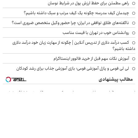
راهی مطمئن برای حفظ ارزش پول در شرایط نوسان
چیدمان کیف مدرسه؛ چگونه یک کیف مرتب و سبک داشته باشیم؟
ناگفته‌های طلاق توافقی در ایران؛ چرا حضور وکیل متخصص ضروری است؟
روانشناس خوب در تهران با قیمت مناسب
کسب درآمد دلاری از تدریس آنلاین | چگونه از مهارت زبان خود درآمد دلاری
داشته باشیم؟
آموزش نکات مهم قبل از خرید فالوور اینستاگرام
لی لی فومی و پازل آموزشی فومی؛ بازی آموزشی جذاب برای رشد کودکان
مطالب پیشنهادی
این معجون گیاهی نمیذاره چربی ها روی کبدت موندگار بشن55%تخفیف
بازدید از IM LS7 لوکس ترین شاسی بلند برقی ایران در باشگاه انقلاب
خرید موبایل با اسنپ پی | در ۴ قسط بدون سود و کارمزد!
IM LS7 لوکس ترین شاسی بلند برقی ایران