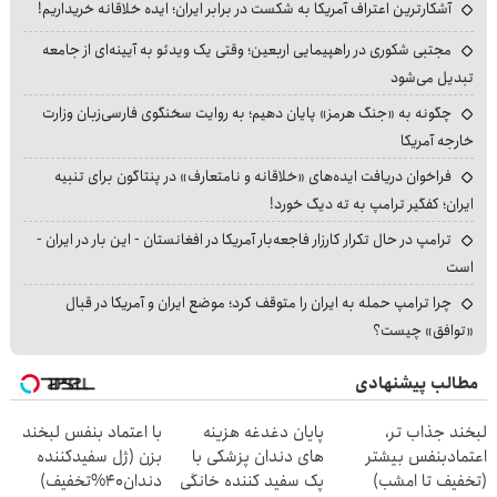
آشکارترین اعتراف آمریکا به شکست در برابر ایران؛ ایده خلاقانه خریداریم!
مجتبی شکوری در راهپیمایی اربعین؛ وقتی یک ویدئو به آیینه‌ای از جامعه
تبدیل می‌شود
چگونه به «جنگ هرمز» پایان دهیم؛ به روایت سخنگوی فارسی‌زبان وزارت
خارجه آمریکا
فراخوان دریافت ایده‌های «خلاقانه و نامتعارف» در پنتاگون برای تنبیه
ایران؛ کفگیر ترامپ به ته دیگ خورد!
ترامپ در حال تکرار کارزار فاجعه‌بار آمریکا در افغانستان - این بار در ایران -
است
چرا ترامپ حمله به ایران را متوقف کرد؛ موضع ایران و آمریکا در قبال
«توافق» چیست؟
مطالب پیشنهادی
لبخند جذاب تر،
پایان دغدغه هزینه
با اعتماد بنفس لبخند
اعتمادبنفس بیشتر
های دندان پزشکی با
بزن (ژل سفیدکننده
(تخفیف تا امشب)
پک سفید کننده خانگی
دندان40%تخفیف)