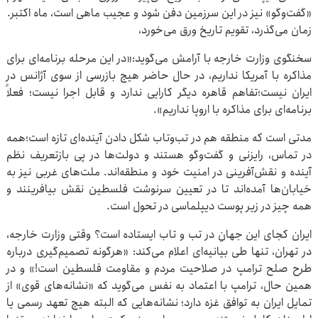
«گفت‌وگو» نیز در این سرزمین دفن شود ‏و عجیب ماهی است، ماه اکتبر.
‏زمان می‌گذرد، تقویم تاریخ ورق می‌خورد،
‏سخنگوی وزارت خارجه با آرامش می‌گوید:«در این مرحله برنامه‌ای برای
مذاکره با آمریکا نداریم، در حال حاضر هیچ بازرسی از سوی آژانس در
ایران نیست؛تفاهم قاهره دیگر کارایی ندارد و قابل اجرا نیست؛ فعلاً
برنامه‌ای برای مذاکره با اروپا نداریم».
مدتی است که منطقه هم در تب‌وتاب شکل دادن آینده‌ای تازه است؛‏همه
در تماس، رایزنی و گفت‌وگو هستند و دولت‌ها در پی بازتعریف نظم
آینده و نقش‌آفرینی در امنیت خود و منطقه‌اند. ملت‌های غربی نیز به
خیابان‌ها آمده‌اند تا در تعیین سرنوشت فلسطین نقش بیافرینند ‏و
همه چیز در زیر پوست دیپلماسی در تحول است.
ایران کجای این جهانِ در تب و تاب ایستاده است؟ ‏وقتی وزارت خارجه،
در تهران، تنها طی بیانیه‌ای اعلام می‌کند: «هرگونه تصمیم‌گیری درباره
طرح صلح ترامپ در صلاحیت مردم و مقاومت فلسطین است!» ‏و در
همین حال، ترامپ با اعتماد به نفس می‌گوید که «نشانه‌های قوی» از
تمایل ایران به توافق غزه دارد؛ نشانه‌هایی که البته هیچ تعهد رسمی یا