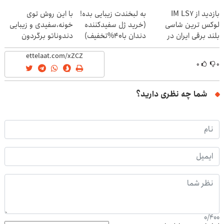
بازدید از IM LS7
به لبخندت زیبایی بده!
با این روش توی
لوکس ترین شاسی
(خرید ژل سفیدکننده
خونه،سفیدی و زیبایی
بلند برقی ایران در
دندان با40%تخفیف)
دندوناتو برگردون
باشگاه انقلاب
(40%off)
۰
۰
شما چه نظری دارید؟
0
/
400