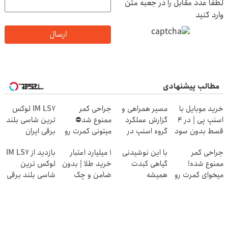
لطفا عدد مقابل را در جعبه متن
وارد کنید
ارسال
مطالب پیشنهادی
خرید موبایل با
مسیر همراهی و
جراحی کمر
IM LS7 لوکس
اسنپ پی | در ۴
گزارش عملکرد
ممنوع شد⛔
ترین شاسی بلند
قسط بدون سود
گروه اسنپ در
میتونی کمرت رو
برقی ایران
و کارمزد!
۱۴۰۴
در منزل درمان
جراحی کمر
با این نوشیدنی
۱ میلیارد اعتبار
بازدید از IM LS7
کنی! 👈🏻
ممنوع شده!
گیاهی کبدت
خرید طلا | بدون
لوکس ترین
پرسش‌نامه
میخوای کمرت رو
همیشه
ضامن و چک
شاسی بلند برقی
در منزل درمان
پرقدرته55%تخفیف
ایران در باشگاه
کنی؟
انقلاب
((پرسش‌نامه))