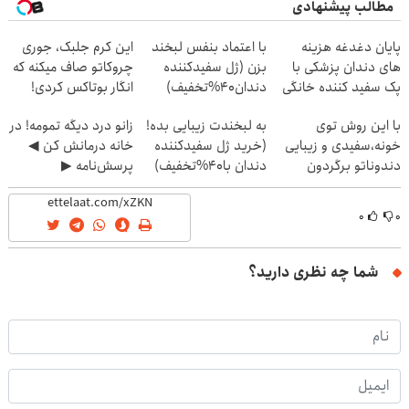
مطالب پیشنهادی
پایان دغدغه هزینه
با اعتماد بنفس لبخند
این کرم جلبک، جوری
های دندان پزشکی با
بزن (ژل سفیدکننده
چروکاتو صاف میکنه که
پک سفید کننده خانگی
دندان40%تخفیف)
انگار بوتاکس کردی!
(تخفیف ویژه)
با این روش توی
به لبخندت زیبایی بده!
زانو درد دیگه تمومه! در
خونه،سفیدی و زیبایی
(خرید ژل سفیدکننده
خانه درمانش کن ◀
دندوناتو برگردون
دندان با40%تخفیف)
پرسش‌نامه ▶
(40%off)
۰
۰
شما چه نظری دارید؟