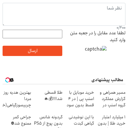
0
/
400
لطفا عدد مقابل را در جعبه متن
وارد کنید
ارسال
مطالب پیشنهادی
مسیر همراهی و
خرید موبایل با
طلا قسطی
بهترین هدیه روز
گزارش عملکرد
اسنپ پی | در ۴
شد!!!!💰🔥
مرد!
گروه اسنپ در
قسط بدون سود
چربیسوزگیاهی(خرید60%تخف
۱۴۰۴
و کارمزد!
۱ میلیارد اعتبار
با این نوشیدنی
گردونه شانس
جراحی کمر
خرید طلا | بدون
گیاهی کبدت
بدون پوچ از PS5
ممنوع شد⛔