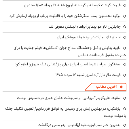
قیمت گوشت گوساله و گوسفند امروز شنبه ۱۷ مرداد ۱۴۰۵ +جدول
ترکیه نخستین بمب سنگرشکن خود را با قابلیت پرتاب از پهپاد آزمایش کرد
جایگزین ناو هواپیمابر آبراهام لینکلن معرفی شد
ادعای تازه امارات درباره حمله موشکی ایران
تأیید ربایش و قتل وحشتناک مداح جوان؛ آدمکش‌ها فیلم جنایت را برای
خانواده مقتول فرستادند +عکس
سخنگوی سپاه «شرط اصلی ایران» برای بازگشایی تنگه هرمز را اعلام کرد
قیمت دلار بازار آزاد امروز شنبه ۱۷ مرداد ۱۴۰۵
آخرین مطالب
سقوط هلی‌کوپتر آمریکایی؛ از سرنوشت خلبان خبری در دسترس نیست
پزشکیان‌: در بهترین زمان برای رسیدن به توافق قرار داریم/ تعیین تکلیف جنگ
با دولت نیست
بدترین خبر عمر فوق‌ستاره آرژانتینی: پدر مسی درگذشت