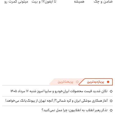
ضامن و چک
همیشه
تا آیفون17 و بیت
میتونی کمرت رو
پرقدرته55%تخفیف
کوین 🔥
در منزل درمان
کنی! 👈🏻
پرسش‌نامه
پربازدیدترین
پربحث‌ترین
تکان شدید قیمت محصولات ایران‌خودرو و سایپا امروز شنبه ۱۷ مرداد ۱۴۰۵
آغاز همکاری موشکی ایران و کره شمالی؟/ آنچه تهران از پیونگ‌یانگ می‌خواهد!
تذکر رهبر انقلاب به انقلابیون؛ چرا عمل نمی‌کنید؟