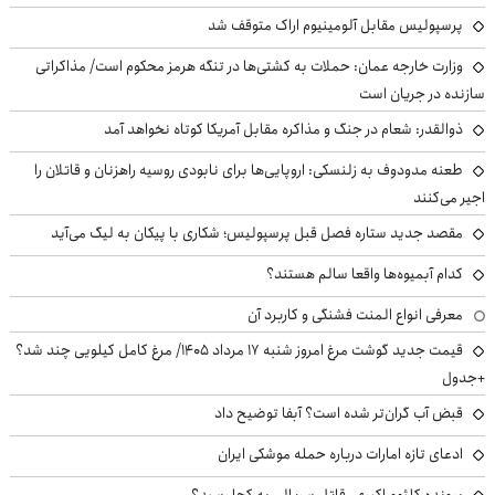
پرسپولیس مقابل آلومینیوم اراک متوقف شد
وزارت خارجه عمان: حملات به کشتی‌ها در تنگه هرمز محکوم است/ مذاکراتی
سازنده در جریان است
ذوالقدر: شعام در جنگ و مذاکره مقابل آمریکا کوتاه نخواهد آمد
طعنه مدودوف به زلنسکی: اروپایی‌ها برای نابودی روسیه راهزنان و قاتلان را
اجیر می‌کنند
مقصد جدید ستاره فصل قبل پرسپولیس؛ شکاری با پیکان به لیگ می‌آید
کدام آبمیوه‌ها واقعا سالم هستند؟
معرفی انواع المنت فشنگی و کاربرد آن
قیمت جدید گوشت مرغ امروز شنبه ۱۷ مرداد ۱۴۰۵/ مرغ کامل کیلویی چند شد؟
+جدول
قبض آب گران‌تر شده است؟ آبفا توضیح داد
ادعای تازه امارات درباره حمله موشکی ایران
پرونده کلثوم اکبری، قاتل سریالی به کجا رسید؟