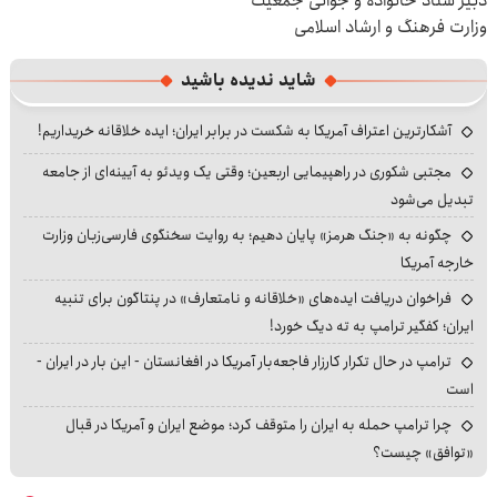
دبیر ستاد خانواده و جوانی جمعیت
وزارت فرهنگ و ارشاد اسلامی
شاید ندیده باشید
آشکارترین اعتراف آمریکا به شکست در برابر ایران؛ ایده خلاقانه خریداریم!
مجتبی شکوری در راهپیمایی اربعین؛ وقتی یک ویدئو به آیینه‌ای از جامعه
تبدیل می‌شود
چگونه به «جنگ هرمز» پایان دهیم؛ به روایت سخنگوی فارسی‌زبان وزارت
خارجه آمریکا
فراخوان دریافت ایده‌های «خلاقانه و نامتعارف» در پنتاگون برای تنبیه
ایران؛ کفگیر ترامپ به ته دیگ خورد!
ترامپ در حال تکرار کارزار فاجعه‌بار آمریکا در افغانستان - این بار در ایران -
است
چرا ترامپ حمله به ایران را متوقف کرد؛ موضع ایران و آمریکا در قبال
«توافق» چیست؟