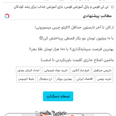
لی لی فومی و پازل آموزشی فومی؛ بازی آموزشی جذاب برای رشد کودکان
مطالب پیشنهادی
از الان تا آخر تابستون حداقل 12کیلو چربی میسوزونی!
با 10 میلیون تومان مو بکار قسطی پرداختش کن😍
بهترین فرصت سرمایه‌گذاری‼️ با 100 هزار تومان طلا بخر‼️
ماشین اصلاح شارژی (قیمت باورنکردنی تا امشب)
بازرسی جرثقیل
فرم ساز آنلاین
خرید مواد شیمیایی
امداد کرمان موتور
خرید یوسی
اقتصاد ایرانی
بهترین بروکر
ارز دیجیتال
بلیط اتوبوس
نسخه دسکتاپ