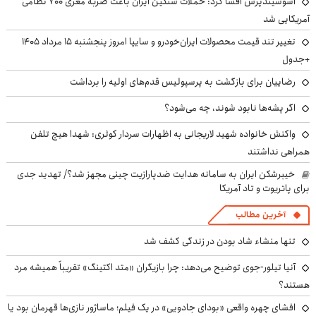
آسوشیتدپرس افشا کرد: حملات سنگین ایران باعث ضربه مغزی ۷۰۰ نظامی
آمریکایی شد
تغییر تند قیمت محصولات ایران‌خودرو و سایپا امروز پنجشنبه ۱۵ مرداد ۱۴۰۵
+جدول
رضاییان برای بازگشت به پرسپولیس قدم‌های اولیه را برداشت
اگر پشه‌ها نابود شوند، چه می‌شود؟
واکنش خانواده شهید لاریجانی به اظهارات سردار کوثری: شهدا هیچ تلفن
همراهی نداشتند
خیبرشکن ایران به سامانه هدایت ضدپارازیت چینی مجهز شد؟/ تهدید جدی
برای پاتریوت و تاد آمریکا
آخرین مطالب
تنها منشاء شاد بودن در زندگی کشف شد
آنیا تیلور-جوی توضیح می‌دهد: چرا بازیگران «متد اکتینگ» تقریباً همیشه مرد
هستند؟
افشای چهره واقعی «بودای جادویی» در یک فیلم؛ ماساژور نازی‌ها قهرمان بود یا