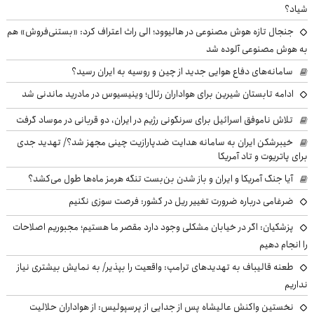
شیاد؟
جنجال تازه هوش مصنوعی در هالیوود؛ الی راث اعتراف کرد: «بستنی‌فروش» هم
به هوش مصنوعی آلوده شد
سامانه‌های دفاع هوایی جدید از چین و روسیه به ایران رسید؟
ادامه تابستان شیرین برای هواداران رئال؛ وینیسیوس در مادرید ماندنی شد
تلاش ناموفق اسرائیل برای سرنگونی رژیم در ایران، دو قربانی در موساد گرفت
خیبرشکن ایران به سامانه هدایت ضدپارازیت چینی مجهز شد؟/ تهدید جدی
برای پاتریوت و تاد آمریکا
آیا جنگ آمریکا و ایران و باز شدن بن‌بست تنگه هرمز ماه‌ها طول می‌کشد؟
ضرغامی درباره ضرورت تغییر ریل در کشور: فرصت سوزی نکنیم
پزشکیان: اگر در خیابان مشکلی وجود دارد مقصر ما هستیم؛ مجبوریم اصلاحات
را انجام دهیم
طعنه قالیباف به تهدیدهای ترامپ: واقعیت را بپذیر/ به نمایش بیشتری نیاز
نداریم
نخستین واکنش عالیشاه پس از جدایی از پرسپولیس: از هواداران حلالیت