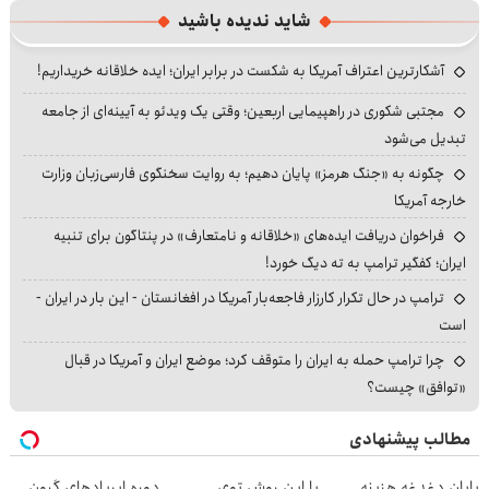
شاید ندیده باشید
آشکارترین اعتراف آمریکا به شکست در برابر ایران؛ ایده خلاقانه خریداریم!
مجتبی شکوری در راهپیمایی اربعین؛ وقتی یک ویدئو به آیینه‌ای از جامعه
تبدیل می‌شود
چگونه به «جنگ هرمز» پایان دهیم؛ به روایت سخنگوی فارسی‌زبان وزارت
خارجه آمریکا
فراخوان دریافت ایده‌های «خلاقانه و نامتعارف» در پنتاگون برای تنبیه
ایران؛ کفگیر ترامپ به ته دیگ خورد!
ترامپ در حال تکرار کارزار فاجعه‌بار آمریکا در افغانستان - این بار در ایران -
است
چرا ترامپ حمله به ایران را متوقف کرد؛ موضع ایران و آمریکا در قبال
«توافق» چیست؟
مطالب پیشنهادی
پایان دغدغه هزینه
با این روش توی
دوره ایرپاد‌های گرون