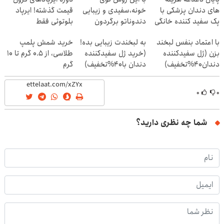
های دندان پزشکی با
خونه،سفیدی و زیبایی
قیمت گذشته! ایرپاد
پک سفید کننده خانگی
دندوناتو برگردون
بلوتوثی فقط
(40%off)
1,399,000 تومان
با اعتماد بنفس لبخند
به لبخندت زیبایی بده!
خرید شمش پلمپ
بزن (ژل سفیدکننده
(خرید ژل سفیدکننده
طلاسی، از ۰.۵ گرم تا ۱۰
دندان40%تخفیف)
دندان با40%تخفیف)
گرم
۰
۰
شما چه نظری دارید؟