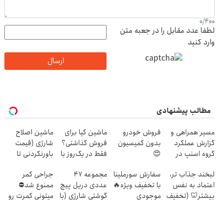
0
/
400
لطفا عدد مقابل را در جعبه متن
وارد کنید
ارسال
مطالب پیشنهادی
مسیر همراهی و
فروش خودرو
ماشین کیا برای
ماشین اصلاح
گزارش عملکرد
بدون کمیسیون
فروش گذاشتی؟
شارژی (قیمت
گروه اسنپ در
😍
فقط در یک‌روز با
باورنکردنی تا
۱۴۰۴
خودرو۴۵
امشب)
لبخند جذاب تر،
سفارش سورملینا
مجموعه 47
جراحی کمر
بفروشش
اعتماد به نفس
با تخفیف ویژه🔥
عددی دریل پیچ
ممنوع شد⛔
بیشتر🦷 (تخفیف
موجودی
گوشتی شارژی‌ (با
میتونی کمرت رو
تا امشب)
محدود!!!!
قیمت
در منزل درمان
فوق‌العاده)
کنی! 👈🏻