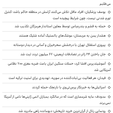
می‌طلبم
یوسف پزشکیان: افراد عاقل تلاش می‌کنند آرامش در منطقه حاکم باشد؛ کنترل
تورم شدنی نیست، چون شرایط پیچیده است
حمله به قشم و بندرعباس توسط معاون استاندار هرمزگان تکذیب شد
هشدار یمن به عربستان: موشک‌های بالستیک آماده شلیک هستند
پیروزی استقلال تهران با درخشش سحرخیزان و آسانی در دیدار دوستانه
جان باختن ۲۴ زائر در تصادفات اربعینی؛ ۶۷ میلیون تردد ثبت شد
آسوشیتدپرس افشا کرد: حملات سنگین ایران باعث ضربه مغزی ۷۰۰ نظامی
آمریکایی شد
فیدان: هر فعالیت بی‌ثبات‌کننده در سوریه، تهدیدی برای امنیت ترکیه است
اسرائیلی‌ها به خبرنگار پرس‌تی‌وی با نارنجک حمله کردند
مدودف: مایه شرمساری است که در سالگرد بمباران اتمی ژاپنی‌ها نامی از آمریکا
نمی‌برند
رونمایی رئال از گران‌ترین خرید تاریخش؛ دیومانده راهی مادرید شد