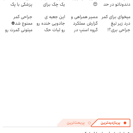
دندوناتو در حد
😍
یک چک برای
پزشکی با پک
لمینت سفید
خرید گوشی
سفید کننده
میخوای برای کمر
مسیر همراهی و
این جعبه ی
جراحی کمر
میکنه
خانگی
درد زیر تیغ
گزارش عملکرد
جادویی خنده رو
ممنوع شد⛔
(40%تخفیف)
جراحی بری؟!
گروه اسنپ در
رو لبات حک
میتونی کمرت رو
◗پرسش‌نامه رو
۱۴۰۴
میکنه
در منزل درمان
پر کن◖
خرید40%تخفیف
کنی! 👈🏻
پرسش‌نامه
پربازدیدترین
پربحث‌ترین