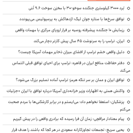
بُرد ۳۰۰۰ کیلومتری جنگنده سوخو-۳۰ با مخزن سوخت ۹.۶ تُنی
توافق سرخ‌ها با ستاره جوان لیگ؛ اژدهاکش به پرسپولیس می‌پیوندد
رزمایش ۱۰ جنگنده پیشرفته روسیه بر فراز اروپای مرکزی با مهمات واقعی
ایران، ترامپ را به سرنوشت ۴۵ سال پیش کارتر دچار می‌کند
دلیل واقعی خشم ترامپ از افشای میزان ذخایر مهمات آمریکا چیست؟
دفتر حفاظت منافع ایران در قاهره: ترامپ برای احیای توافق قبلی التماس
می‌کند
توافق ایران و عمان بر سر تنگه هرمز؛ ترامپ آماده تسلیم بزرگ می‌شود؟
واکنش همتی به اظهارات وزیر خزانه‌داری آمریکا درباره توافق با ایران +جزئیات
پزشکیان: استعفا نخواهم داد؛ می‌ایستم و در برابر کارشکنی‌ها با مردم صحبت
می‌کنم
پیام معنادار عراقچی: زمان آن فرا رسیده که برادری واقعی را در پیش گیریم
یحیی سریع: تجمعات تجاوزکارانه سعودی در هر کجا که باشند را هدف قرار