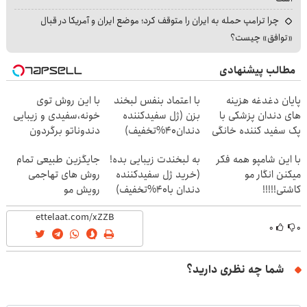
چرا ترامپ حمله به ایران را متوقف کرد؛ موضع ایران و آمریکا در قبال
«توافق» چیست؟
مطالب پیشنهادی
پایان دغدغه هزینه
با اعتماد بنفس لبخند
با این روش توی
های دندان پزشکی با
بزن (ژل سفیدکننده
خونه،سفیدی و زیبایی
پک سفید کننده خانگی
دندان40%تخفیف)
دندوناتو برگردون
(40%off)
با این شامپو همه فکر
به لبخندت زیبایی بده!
جایگزین طبیعی تمام
میکنن انگار مو
(خرید ژل سفیدکننده
روش های تهاجمی
کاشتی!!!!!
دندان با40%تخفیف)
رویش مو
۰
۰
شما چه نظری دارید؟