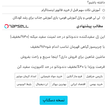
داشته باشیم؟
آموزش نکات مهم قبل از خرید فالوور اینستاگرام
لی لی فومی و پازل آموزشی فومی؛ بازی آموزشی جذاب برای رشد کودکان
مطالب پیشنهادی
این ژل سفیدکننده دندوناتو در حد لمینت سفید میکنه (40%تخفیف)
با چربیسوز گیاهی قهرمان تناسب اندام شو60%تخفیف
ماشین شاهین برای فروش داری؟ اینجا سریع و راحت بفروش
فرصت ویژه! با 40٪تخفیف دندوناتو در حد کامپوزیت سفید کن
بازرسی جرثقیل
فرم ساز آنلاین
خرید مواد شیمیایی
امداد کرمان موتور
خرید یوسی
اقتصاد ایرانی
بهترین بروکر
ارز دیجیتال
بلیط اتوبوس
نسخه دسکتاپ