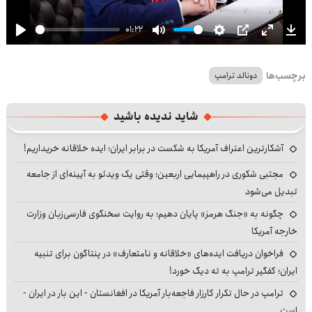
01:22
Play
Mute
Settings
PIP
Enter
Dow
fullscre
برچسب‌ها
دونالد ترامپ
شاید ندیده باشید
آشکارترین اعتراف آمریکا به شکست در برابر ایران؛ ایده خلاقانه خریداریم!
مجتبی شکوری در راهپیمایی اربعین؛ وقتی یک ویدئو به آیینه‌ای از جامعه
تبدیل می‌شود
چگونه به «جنگ هرمز» پایان دهیم؛ به روایت سخنگوی فارسی‌زبان وزارت
خارجه آمریکا
فراخوان دریافت ایده‌های «خلاقانه و نامتعارف» در پنتاگون برای تنبیه
ایران؛ کفگیر ترامپ به ته دیگ خورد!
ترامپ در حال تکرار کارزار فاجعه‌بار آمریکا در افغانستان - این بار در ایران -
است