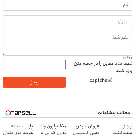
0
/
400
لطفا عدد مقابل را در جعبه متن
وارد کنید
ارسال
مطالب پیشنهادی
این ژل
فروش خودرو
150 میلیون وام
پایان دغدغه
سفیدکننده
بدون کمیسیون
بدون ضامن با
هزینه های دندان