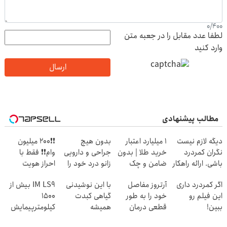
0
/
400
لطفا عدد مقابل را در جعبه متن
وارد کنید
ارسال
مطالب پیشنهادی
دیگه لازم نیست
۱ میلیارد اعتبار
بدون هیچ
❗❗200 میلیون
نگران کمردرد
خرید طلا | بدون
جراحی و دارویی
وام❗❗ فقط با
باشی. ارائه راهکار
ضامن و چک
زانو درد خود را
احراز هویت
موثر
درمان کنید ◀
اگر کمردرد داری
آرتروز مفاصل
با این نوشیدنی
IM LS9 بیش از
پرسش نامه ▶
این فیلم رو
خود را به طور
گیاهی کبدت
1500
ببین!
قطعی درمان
همیشه
کیلومترپیمایش
◗پرسش‌نامه رو
کنید!
پرقدرته55%تخفیف
با یکبار شارژ