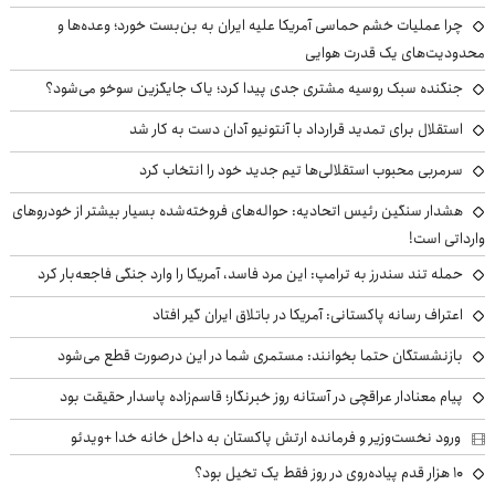
چرا عملیات خشم حماسی آمریکا علیه ایران به بن‌بست خورد؛ وعده‌ها و
محدودیت‌های یک قدرت هوایی
جنگنده سبک روسیه مشتری جدی پیدا کرد؛ یاک جایگزین سوخو می‌شود؟
استقلال برای تمدید قرارداد با آنتونیو آدان دست به کار شد
سرمربی محبوب استقلالی‌ها تیم جدید خود را انتخاب کرد
هشدار سنگین رئیس اتحادیه: حواله‌های فروخته‌شده بسیار بیشتر از خودروهای
وارداتی است!
حمله تند سندرز به ترامپ: این مرد فاسد، آمریکا را وارد جنگی فاجعه‌بار کرد
اعتراف رسانه پاکستانی: آمریکا در باتلاق ایران گیر افتاد
بازنشستگان حتما بخوانند: مستمری شما در این درصورت قطع می‌شود
پیام معنادار عراقچی در آستانه روز خبرنگار؛ قاسم‌زاده پاسدار حقیقت بود
ورود نخست‌وزیر و فرمانده ارتش پاکستان به داخل خانه خدا +ویدئو
۱۰ هزار قدم پیاده‌روی در روز فقط یک تخیل بود؟