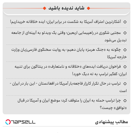
شاید ندیده باشید
آشکارترین اعتراف آمریکا به شکست در برابر ایران؛ ایده خلاقانه خریداریم!
مجتبی شکوری در راهپیمایی اربعین؛ وقتی یک ویدئو به آیینه‌ای از جامعه
تبدیل می‌شود
چگونه به «جنگ هرمز» پایان دهیم؛ به روایت سخنگوی فارسی‌زبان وزارت
خارجه آمریکا
فراخوان دریافت ایده‌های «خلاقانه و نامتعارف» در پنتاگون برای تنبیه
ایران؛ کفگیر ترامپ به ته دیگ خورد!
ترامپ در حال تکرار کارزار فاجعه‌بار آمریکا در افغانستان - این بار در ایران -
است
چرا ترامپ حمله به ایران را متوقف کرد؛ موضع ایران و آمریکا در قبال
«توافق» چیست؟
مطالب پیشنهادی