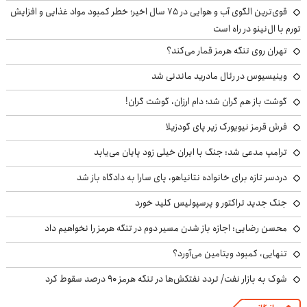
قوی‌ترین الگوی آب و هوایی در ۷۵ سال اخیر؛ خطر کمبود مواد غذایی و افزایش
تورم با ال‌نینو در راه است
تهران روی تنگه هرمز قمار می‌کند؟
وینیسیوس در رئال مادرید ماندنی شد
گوشت باز هم گران شد؛ دام ارزان، گوشت گران!
فرش قرمز نیویورک زیر پای گودزیلا
ترامپ مدعی شد: جنگ با ایران خیلی زود پایان می‌یابد
دردسر تازه برای خانواده نتانیاهو، پای سارا به دادگاه باز شد
جنگ جدید تراکتور و پرسپولیس کلید خورد
محسن رضایی: اجازه باز شدن مسیر دوم در تنگه هرمز را نخواهیم داد
تنهایی، کمبود ویتامین می‌آورد؟
شوک به بازار نفت/ تردد نفتکش‌ها در تنگه هرمز ۹۰ درصد سقوط کرد