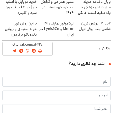
پایان دغدغه هزینه
مسیر همراهی و گزارش
خرید موبایل با اسنپ
های دندان پزشکی با
عملکرد گروه اسنپ در
پی | در ۴ قسط بدون
پک سفید کننده خانگی
۱۴۰۴
سود و کارمزد!
IM LS7 لوکس ترین
نیکاموتور نماینده IM
با این روش توی
شاسی بلند برقی ایران
Motor و Lynk&Co در
خونه،سفیدی و زیبایی
ایران
دندوناتو برگردون
(40%off)
۰
۰
شما چه نظری دارید؟