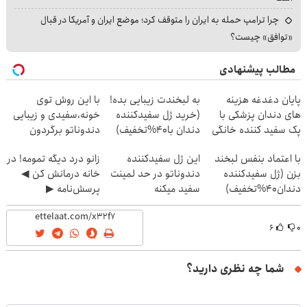
چرا ترامپ حمله به ایران را متوقف کرد؛ موضع ایران و آمریکا در قبال
«توافق» چیست؟
مطالب پیشنهادی
پایان دغدغه هزینه
به لبخندت زیبایی بده!
با این روش توی
های دندان پزشکی با
(خرید ژل سفیدکننده
خونه،سفیدی و زیبایی
پک سفید کننده خانگی
دندان با40%تخفیف)
دندوناتو برگردون
(40%off)
با اعتماد بنفس لبخند
این ژل سفیدکننده
زانو درد دیگه تمومه! در
بزن (ژل سفیدکننده
دندوناتو در حد لمینت
خانه درمانش کن ◀
دندان40%تخفیف)
سفید میکنه
پرسش‌نامه ▶
(40%تخفیف)
۶
۰
شما چه نظری دارید؟