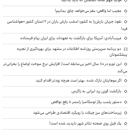
فواید مهم صاف نشستن که باید بدانید
عجیب اما واقعی؛ مغز می‌خواهد چاق بمانیم!
نفوذ جریان بارش‌زا به کشور؛ امشب بارش باران در ۲ استان کشور +هواشناسی
فردا
غریب‌آبادی: آمریکا برای بازگشت به تعهدات برای ایران پیام فرستاده
دو برنامه سرپرستی روزنامه اطلاعات در مشهد برای بهره‌گیری از تجربه
پیشکسوتان
این تورم در ۸۰ سال اخیر بی‌سابقه است/ افزایش نرخ سوخت اوضاع را بحرانی‌تر
می‌کند
اگر موهایتان نازک شده، بهتر است هرچه زودتر اقدام کنید
بازگشت گوزن زرد ایرانی به زاگرس
دستور پلمب پلاژ توسکاسرا رامسر تا رفع نواقص
زیرساخت‌های مرز چیلات با رویکرد اقتصادی طراحی می‌شود
یک فیل روی صحنه تئاتر شهر ناپدید شده است!