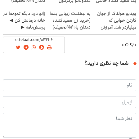
پک سفید کننده خانگی
دندوناتو برگردون
دندان40%تخفیف)
(40%off)
ویدیو هولناک از جوان
به لبخندت زیبایی بده!
زانو درد دیگه تمومه! در
کارتن خوابی که
(خرید ژل سفیدکننده
خانه درمانش کن ◀
میلیاردر شد. آموزش
دندان با40%تخفیف)
پرسش‌نامه ▶
رایگان
۰
۰
شما چه نظری دارید؟