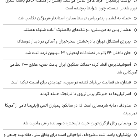
یوسف پزشکیان: افراد عاقل تلاش می‌کنند آرامش در منطقه حاکم باشد؛ کنترل
تورم شدنی نیست، چون شرایط پیچیده است
حمله به قشم و بندرعباس توسط معاون استاندار هرمزگان تکذیب شد
هشدار یمن به عربستان: موشک‌های بالستیک آماده شلیک هستند
پیروزی استقلال تهران با درخشش سحرخیزان و آسانی در دیدار دوستانه
جان باختن ۲۴ زائر در تصادفات اربعینی؛ ۶۷ میلیون تردد ثبت شد
آسوشیتدپرس افشا کرد: حملات سنگین ایران باعث ضربه مغزی ۷۰۰ نظامی
آمریکایی شد
فیدان: هر فعالیت بی‌ثبات‌کننده در سوریه، تهدیدی برای امنیت ترکیه است
اسرائیلی‌ها به خبرنگار پرس‌تی‌وی با نارنجک حمله کردند
مدودف: مایه شرمساری است که در سالگرد بمباران اتمی ژاپنی‌ها نامی از آمریکا
نمی‌برند
رونمایی رئال از گران‌ترین خرید تاریخش؛ دیومانده راهی مادرید شد
پزشکیان: پاسداشت مشروطه، فراخوانی است برای وفاق ملی، عقلانیت جمعی و