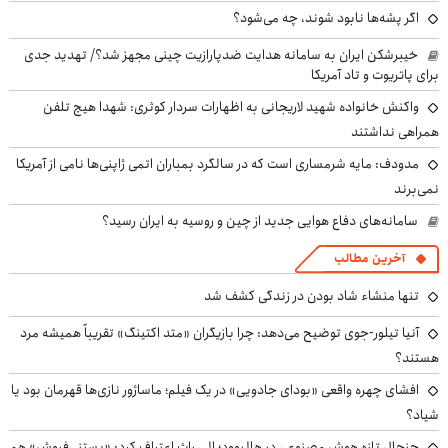
اگر پشه‌ها نابود شوند، چه می‌شود؟
خیبرشکن ایران به سامانه هدایت ضدپارازیت چینی مجهز شد؟/ تهدید جدی
برای پاتریوت و تاد آمریکا
واکنش خانواده شهید لاریجانی به اظهارات سردار کوثری: شهدا هیچ تلفن
همراهی نداشتند
مدودف: مایه شرمساری است که در سالگرد بمباران اتمی ژاپنی‌ها نامی از آمریکا
نمی‌برند
سامانه‌های دفاع هوایی جدید از چین و روسیه به ایران رسید؟
آخرین مطالب
تنها منشاء شاد بودن در زندگی کشف شد
آنیا تیلور-جوی توضیح می‌دهد: چرا بازیگران «متد اکتینگ» تقریباً همیشه مرد
هستند؟
افشای چهره واقعی «بودای جادویی» در یک فیلم؛ ماساژور نازی‌ها قهرمان بود یا
شیاد؟
جنجال تازه هوش مصنوعی در هالیوود؛ الی راث اعتراف کرد: «بستنی‌فروش» هم