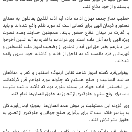
بایستد و از خود دفاع کند.
خطیب نماز جمعه تهران ادامه داد: آیه اذنه للذین یقاتلون به معنای
دستور و فرمان الهی برای کسانی است که مورد ظلم واقع شده‌اند و باید
با قدرت در میدان دفاع حضور یابند. همچنین خداوند وعده نصرت
ویژه الهی را به آنان داده است. وی در ادامه با اشاره به آیه الذین أخرجوا
من دیارهم بغیر حق این آیه را نمادی از وضعیت امروز ملت فلسطین و
قهرمانان غزه دانست که به ناحق از خانه و کاشانه خود بیرون رانده
شده‌اند.
ابوترابی‌فرد گفت: امروز شاهد تقابل اردوگاه استکبار و کفر با مدافعان
عدالت، انسانیت و صلح هستیم که چگونه مورد تهاجم قرار گرفته‌اند.
این نخستین آیات جهاد در مدینه منوره بود که تأکید داشت بشریت
باید برای رفع ستم و جلوگیری از تجاوز به حقوق انسان‌ها قیام کند.
وی افزود: این مسئولیت بر دوش همه انسان‌ها، به‌ویژه ایمان‌آورندگان
به پیامبر خاتم است تا برای برقراری صلح جهانی و جلوگیری از تعدی به
حقوق بشر تلاش کنند.
ابوترابی‌فرد یادآور شد که اولین گام در ادبیات قرآن، تلاش برای رفع