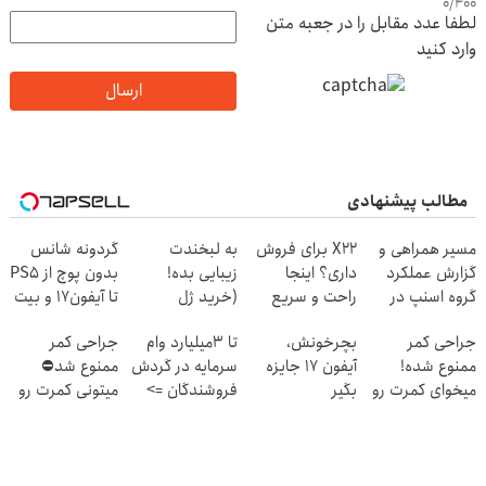
0
/
400
لطفا عدد مقابل را در جعبه متن
وارد کنید
ارسال
مطالب پیشنهادی
مسیر همراهی و
X22 برای فروش
به لبخندت
گردونه شانس
گزارش عملکرد
داری؟ اینجا
زیبایی بده!
بدون پوچ از PS5
گروه اسنپ در
راحت و سریع
(خرید ژل
تا آیفون17 و بیت
۱۴۰۴
بفروشش
سفیدکننده
کوین 🔥
جراحی کمر
بچرخونش،
تا 3میلیارد وام
جراحی کمر
دندان
ممنوع شده!
آیفون 17 جایزه
سرمایه در گردش
ممنوع شد⛔
با40%تخفیف)
میخوای کمرت رو
بگیر
فروشندگان =>
میتونی کمرت رو
در منزل درمان
فروشگاهت رو
در منزل درمان
کنی؟
ثبت کن
کنی! 👈🏻
((پرسش‌نامه))
پرسش‌نامه