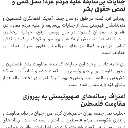
جنایات بی‌سابقه علیه مردم غزه؛ نسل‌کشی و
نقض حقوق بشر
ابوترابی فرد گفت: در طول دو سال جنگ، آمریکا، اشغالگران فلسطین و
متحدانشان فهرستی بلند از جنایات بی‌سابقه را علیه مردم مقاوم غزه
رقم زدند. بمباران گسترده در خان یونس، رفح، جبالیا، بیت‌الهیه
و دیرالبله، قتل‌عام بیش از ۷۰ هزار زن، مرد و کودک بی‌گناه و نقض
تمامی قوانین و کنوانسیون‌های بین‌المللی حقوق بشر از جمله این
جنایات است.
وی ادامه داد: با وجود این جنایات گسترده، مقاومت ملت فلسطین و
محور مقاومت رژیم صهیونیستی را شکست داده و نهایتاً به ایستگاه
آتش‌بس رسانده است. رئیس‌جمهور آمریکا نیز برای نجات نتانیاهو از
باتلاق غزه وارد میدان شده است.
اعتراف رسانه‌های صهیونیستی به پیروزی
مقاومت فلسطین
خطیب نماز جمعه تهران خاطرنشان کرد: امروز جهان در برابر مقاومت و
پایداری شکوهمند مردم فلسطین به احترام ایستاده است. رسانه‌های
صهیونیستی به شکست راهبردی خود در مقابل اراده پولادین حماس و