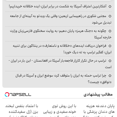
آشکارترین اعتراف آمریکا به شکست در برابر ایران؛ ایده خلاقانه خریداریم!
مجتبی شکوری در راهپیمایی اربعین؛ وقتی یک ویدئو به آیینه‌ای از جامعه
تبدیل می‌شود
چگونه به «جنگ هرمز» پایان دهیم؛ به روایت سخنگوی فارسی‌زبان وزارت
خارجه آمریکا
فراخوان دریافت ایده‌های «خلاقانه و نامتعارف» در پنتاگون برای تنبیه
ایران؛ کفگیر ترامپ به ته دیگ خورد!
ترامپ در حال تکرار کارزار فاجعه‌بار آمریکا در افغانستان - این بار در ایران -
است
چرا ترامپ حمله به ایران را متوقف کرد؛ موضع ایران و آمریکا در قبال
«توافق» چیست؟
مطالب پیشنهادی
پایان دغدغه هزینه
با این روش توی
با اعتماد بنفس لبخند
های دندان پزشکی با
خونه،سفیدی و زیبایی
بزن (ژل سفیدکننده