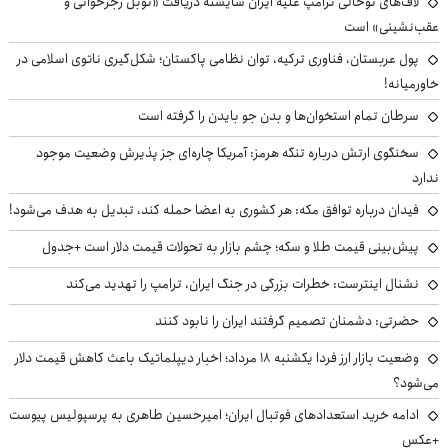
لاف‌های توخالی ترامپ علیه ایران شایسته دریافت «نوبل رجزخوانی و
عقب‌نشینی» است
پول عربستان، فناوری ترکیه، توان نظامی پاکستان؛ شکل‌گیری ناتوی اسلامی در
خاورمیانه!
سرطان تمام استخوان‌ها و بدن جو بایدن را گرفته است
سخنگوی ارتش درباره تنگه هرمز: آمریکا چاره‌ای جز پذیرش وضعیت موجود
ندارد
فیدان درباره توافق مکه: هر کشوری به اعضا حمله کند، تبدیل به هدف می‌شود!
پیش‌بینی قیمت طلا و سکه؛ چشم بازار به تحولات قیمت دلار است +جدول
نشنال اینترست: خطرات بزرگی در جنگ ایران، ترامپ را تهدید می‌کند
حضرتی: دشمنان تصمیم گرفتند ایران را نابود کنند
وضعیت بازار ارز فردا یکشنبه ۱۸ مرداد؛ اخبار دیپلماتیک باعث کاهش قیمت دلار
می‌شود؟
ادامه خرید استعدادهای فوتبال ایران؛ امیرحسین طاهری به پرسپولیس پیوست
+عکس