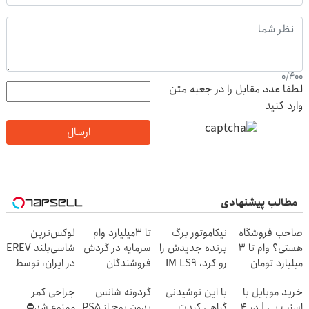
0
/
400
لطفا عدد مقابل را در جعبه متن
وارد کنید
ارسال
مطالب پیشنهادی
صاحب فروشگاه
نیکاموتور برگ
تا 3میلیارد وام
لوکس‌ترین
هستی؟ وام تا ۳
برنده جدیدش را
سرمایه در گردش
شاسی‌بلند EREV
میلیارد تومان
رو کرد، IM LS9
فروشندگان
در ایران، توسط
بگیر
رسماً وارد بازار
نیکا موتور
خرید موبایل با
با این نوشیدنی
گردونه شانس
جراحی کمر
ایران شد
رونمایی شد!
اسنپ پی | در ۴
گیاهی کبدت
بدون پوچ از PS5
ممنوع شد⛔