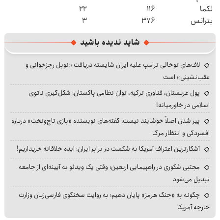
لکما
۱۱۶
۲۲
بترانس
۳۷۶
۳
شاید ندیده باشید
لاف‌های توخالی ترامپ علیه ایران شایسته دریافت «نوبل رجزخوانی و
عقب‌نشینی» است
پول عربستان، فناوری ترکیه، توان نظامی پاکستان؛ شکل‌گیری ناتوی
اسلامی در خاورمیانه!
پیر شدن اصلاً خوشایند نیست؛ گفته‌های نویسنده «بازی تاج‌وتخت» درباره
افسردگی و انتظار مرگ
آشکارترین اعتراف آمریکا به شکست در برابر ایران؛ ایده خلاقانه خریداریم!
مجتبی شکوری در راهپیمایی اربعین؛ وقتی یک ویدئو به آیینه‌ای از جامعه
تبدیل می‌شود
چگونه به «جنگ هرمز» پایان دهیم؛ به روایت سخنگوی فارسی‌زبان وزارت
خارجه آمریکا