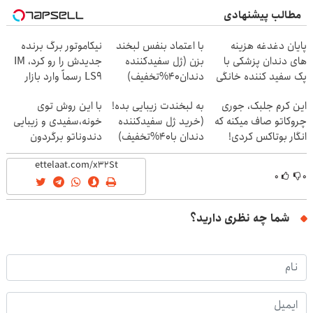
مطالب پیشنهادی
پایان دغدغه هزینه
با اعتماد بنفس لبخند
نیکاموتور برگ برنده
های دندان پزشکی با
بزن (ژل سفیدکننده
جدیدش را رو کرد، IM
پک سفید کننده خانگی
دندان40%تخفیف)
LS9 رسماً وارد بازار
ایران شد
این کرم جلبک، جوری
به لبخندت زیبایی بده!
با این روش توی
چروکاتو صاف میکنه که
(خرید ژل سفیدکننده
خونه،سفیدی و زیبایی
انگار بوتاکس کردی!
دندان با40%تخفیف)
دندوناتو برگردون
(تخفیف ویژه)
(40%off)
۰
۰
شما چه نظری دارید؟