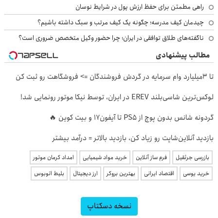
راهی مطمئن برای حفظ ارزش پول در شرایط نوسان
چیدمان کیف مدرسه؛ چگونه یک کیف مرتب و سبک داشته باشیم؟
ناگفته‌های طلاق توافقی در ایران؛ چرا حضور وکیل متخصص ضروری است؟
مطالب پیشنهادی
تا 3میلیارد وام سرمایه در گردش فروشندگان => فروشگاهت رو ثبت کن
لوکس‌ترین شاسی‌بلند EREV در ایران، توسط نیکا موتور رونمایی شد!
گردونه شانس بدون پوچ از PS5 تا آیفون17 و بیت کوین 🔥
بازدید آنلاین‌شاپت رو زیاد کن، بازدید بالاتر = درآمد بیشتر
بازرسی جرثقیل
فرم ساز آنلاین
خرید مواد شیمیایی
امداد کرمان موتور
خرید یوسی
اقتصاد ایرانی
بهترین بروکر
ارز دیجیتال
بلیط اتوبوس
نسخه دسکتاپ