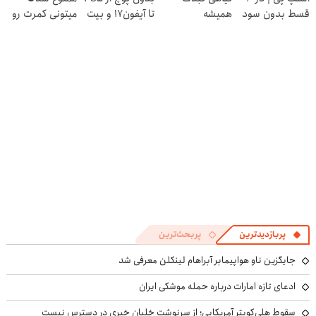
قسط بدون سود
همیشه
تا آیفون17 و بیت
میتونی کمرت رو
و کارمزد!
پرقدرته55%تخفیف
کوین 🔥
در منزل درمان
کنی! 👈🏻
پرسش‌نامه
پربازدیدترین
پربحث‌ترین
جایگزین ناو هواپیمابر آبراهام لینکلن معرفی شد
ادعای تازه امارات درباره حمله موشکی ایران
سقوط هلی‌کوپتر آمریکایی؛ از سرنوشت خلبان خبری در دسترس نیست