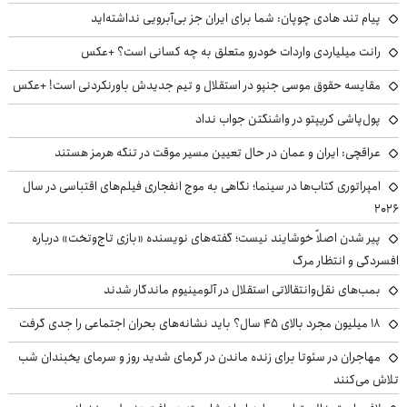
پیام تند هادی چوپان: شما برای ایران جز بی‌آبرویی نداشته‌اید
رانت میلیاردی واردات خودرو متعلق به چه کسانی است؟ +عکس
مقایسه حقوق موسی جنپو در استقلال و تیم جدیدش باورنکردنی است! +عکس
پول‌پاشی کریپتو در واشنگتن جواب نداد
عراقچی: ایران و عمان در حال تعیین مسیر موقت در تنگه هرمز هستند
امپراتوری کتاب‌ها در سینما؛ نگاهی به موج انفجاری فیلم‌های اقتباسی در سال
۲۰۲۶
پیر شدن اصلاً خوشایند نیست؛ گفته‌های نویسنده «بازی تاج‌وتخت» درباره
افسردگی و انتظار مرگ
بمب‌های نقل‌وانتقالاتی استقلال در آلومینیوم ماندگار شدند
۱۸ میلیون مجرد بالای ۴۵ سال؟ باید نشانه‌های بحران اجتماعی را جدی گرفت
مهاجران در سئوتا برای زنده ماندن در گرمای شدید روز و سرمای یخبندان شب
تلاش می‌کنند