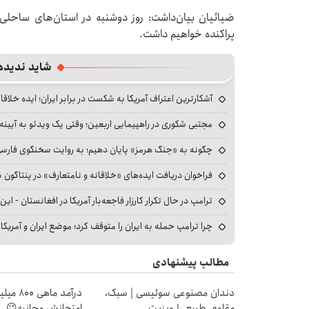
ضیائیان بیان‌داشت: روز دوشنبه در استان‌های ساحلی
پراکنده خواهیم داشت.
شاید ندیده
آشکارترین اعتراف آمریکا به شکست در برابر ایران؛ ایده خلاقا
مجتبی شکوری در راهپیمایی اربعین؛ وقتی یک ویدئو به آیینه‌
چگونه به «جنگ هرمز» پایان دهیم؛ به روایت سخنگوی فارسی‌ز
فراخوان دریافت ایده‌های «خلاقانه و نامتعارف» در پنتاگون بر
ترامپ در حال تکرار کارزار فاجعه‌بار آمریکا در افغانستان - این 
چرا ترامپ حمله به ایران را متوقف کرد؛ موضع ایران و آمریک
مطالب پیشنهادی
دندان مصنوعی سوئیسی | سبک،
درآمد ما
مقاوم، طبیعی! ویزیت
امتحانش مجانیه😉