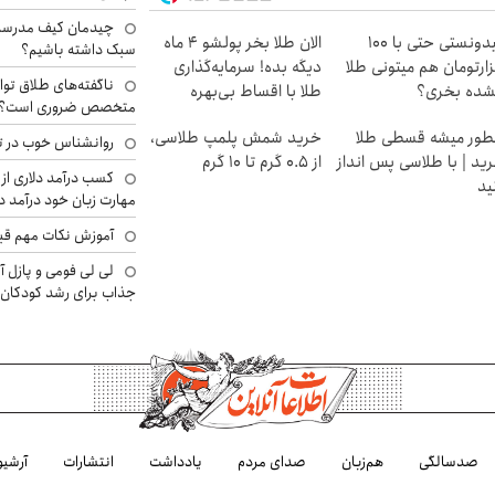
چیدمان کیف مدرسه؛
میدونستی حتی با ۱۰۰
الان طلا بخر پولشو 4 ماه
سبک داشته باشیم؟
ارتومان هم میتونی طلا
دیگه بده! سرمایه‌گذاری
ناگفته‌های طلاق توا
شده بخری؟
طلا با اقساط بی‌بهره
متخصص ضروری است؟
ور میشه قسطی طلا
خرید شمش پلمپ طلاسی،
روانشناس خوب در ت
ید | با طلاسی پس انداز
از ۰.۵ گرم تا ۱۰ گرم
کسب درآمد دلاری از 
ید
مهارت زبان خود درآمد د
آموزش نکات مهم قبل 
لی لی فومی و پازل آ
جذاب برای رشد کودکان
صدسالگی
هم‌زبان
صدای مردم
یادداشت
انتشارات
آرشیو