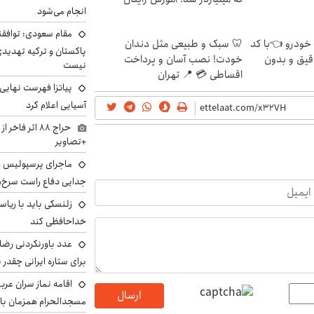
انجام می‌شود
مقام سعودی: توافقن
 خودرو 👈با کد
🦷 سبک و طبیعی مثل دندان
پاکستان و ترکیه تهدید
قیق و بدون
خودت! نصب آسان و پرداخت
نیست
اقساطی 💳 📍 تهران
پیاتزا فهرست نهایی 
آسیایی اعلام کرد
حراج ۸۸ اثر ف
+تصاویر
ماجرای پرسپولیس و د
جدایی دفاع راست سرخ‌
زلنسکی باید با ریا
خداحافظی کند
عدد باورنکردنی رضای
برای ستاره ایرانی چقدر 
اقامه نماز سران عرب
ارسال
مسجدالحرام همزمان با 