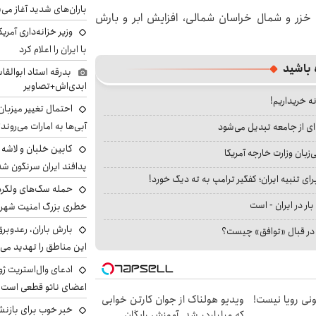
باران‌های شدید آغاز می
 خزر و شمال خراسان شمالی، افزایش ابر و بارش
وزیر خزانه‌داری آمری
با ایران را اعلام کرد
 باشید
بدرقه استاد ابوالقا
ابدی‌اش+تصاویر
نه خریداریم!
احتمال تغییر میزبان
آبی‌ها به امارات می‌روند
ای از جامعه تبدیل می‌شود
بان وزارت خارجه آمریکا
پدافند ایران سرنگون شد
ای تنبیه ایران؛ کفگیر ترامپ به ته دیگ خورد!
بار در ایران - است
خطری بزرگ امنیت شهرون
بارش باران، رعدوبر
ا در قبال «توافق» چیست؟
این مناطق را تهدید می‌
ادعای وال‌استریت ژو
اعضای ناتو قطعی است
هی 800 میلیونی رویا نیست!
ویدیو هولناک از جوان کارتن خوابی
خبر خوب برای بازنش
که میلیاردر شد. آموزش رایگان