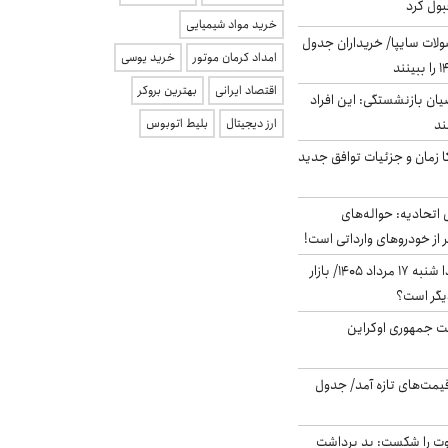
بول کرد
خرید مواد شیمیایی
لات سایپا/ خریداران جدول
امداد کرمان موتور
خرید یوسی
اقتصاد ایرانی
بهترین بروکر
یان بازنشستگی: این افراد
ارز دیجیتال
بلیط اتوبوس
کا زمان و جزئیات توافق جدید
تحادیه: حواله‌های
 از خودروهای وارداتی است!
پیش‌بینی بورس فردا شنبه ۱۷ مرداد ۱۴۰۵/ بازار
یگر است؟
ست جمهوری اوکراین
 قیمت‌های تازه آمد/ جدول
ت را شکست: بد برداشت