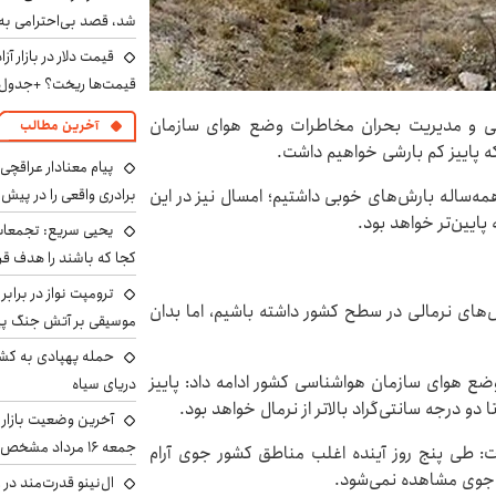
شد، قصد بی‌احترامی به 
قیمت‌ها ریخت؟ +جدول
نی و مدیریت بحران مخاطرات وضع هوای سازمان
آخرین مطالب
ه پاییز کم بارشی خواهیم داشت.
پیام معنادار عراقچی:
برادری واقعی را در پیش 
همه‌ساله بارش‌های خوبی داشتیم؛ امسال نیز در این
یحیی سریع: تجمعات 
کجا که باشند را هدف قر
ترومپت نواز در برابر
ش‌های نرمالی در سطح کشور داشته باشیم، اما بدان
موسیقی بر آتش جنگ پیر
حمله پهپادی به کشت
ع هوای سازمان هواشناسی کشور ادامه داد: پاییز
دریای سیاه
و درجه سانتی‌گراد بالاتر از نرمال خواهد بود.
آخرین وضعیت بازار ار
جمعه ۱۶ مرداد مشخص شد
 طی پنج روز آینده اغلب مناطق کشور جوی آرام
ص جوی مشاهده نمی‌شود.
ال‌نینو قدرت‌مند در 