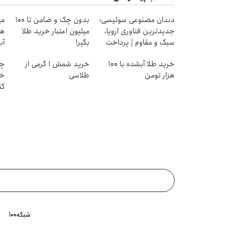
دندان مصنوعی سوئیسی:
بدون چک و ضامن تا 100
جدیدترین فناوری اروپا،
میلیون اعتبار خرید طلا
هز
سبک و مقاوم | پرداخت
بگیر!
آب
قسطی
خرید طلا آبشده با 100
خرید شمش 1 گرمی از
چط
هزار تومن
طلاسی
خر
کن
شبکه۱۰۰