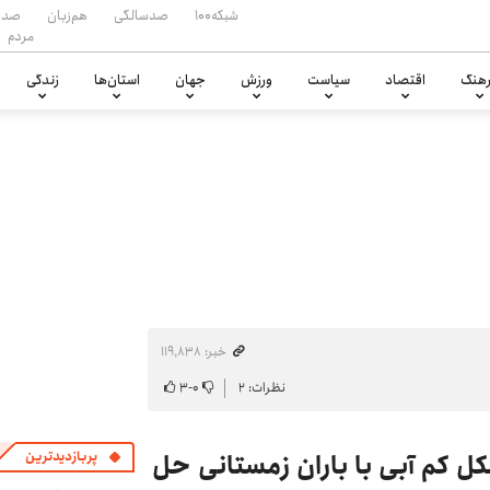
شبکه۱۰۰
صدسالگی
هم‌زبان
صدا
مردم
هنگ
اقتصاد
سیاست
ورزش
جهان
استان‌ها
زندگی
خبر: ۱۱۹٬۸۳۸
نظرات: ۲
۰
-
۳
 کم آبی با باران زمستانی حل
پربازدیدترین