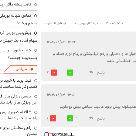
تالاب بیشه دالان، پن
تماس شبانه پورعلی‌گ
به هم ریخت!
منتشرشده: 2
در انتظار بررسی: 0
غیرقابل انتشار: 0
سهام آماده یک جهش د
۱۳:۲۴ - ۱۴۰۴/۰۸/۰۴
ان‌ها و دختران و رفع فیلترشکن و رواج تورم فساد و
پشت‌پرده چیست؟
باعث خشکسالی شده
بازرگانی
پاسخ
2
1
ثبت برند یا خرید برن
کسب‌وکار شما مناسب‌ت
۱۳:۵۱ - ۱۴۰۴/۰۸/۰۴
بررسی ویژگی های فن
این ویژگی ها را باید بلد
مینگونه پیش برود عاقبت سیاهی پیش رو داریم
۷ اقدام ضروری پس 
راهنمای خانواده‌ها
پاسخ
1
3
راهی مطمئن برای ح
نوسان